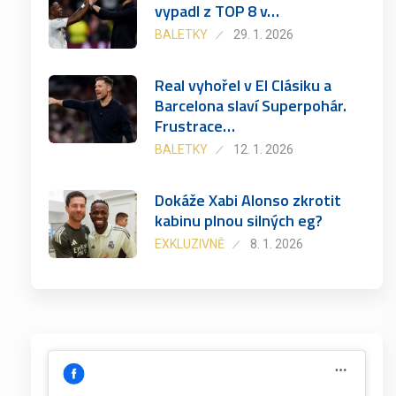
vypadl z TOP 8 v…
BALETKY
29. 1. 2026
Real vyhořel v El Clásiku a
Barcelona slaví Superpohár.
Frustrace…
BALETKY
12. 1. 2026
Dokáže Xabi Alonso zkrotit
kabinu plnou silných eg?
EXKLUZIVNĚ
8. 1. 2026