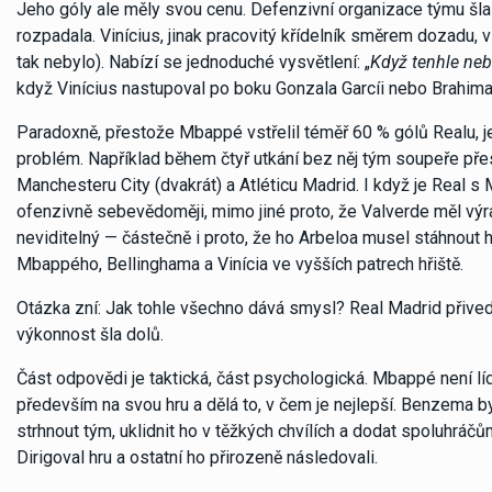
Jeho góly ale měly svou cenu. Defenzivní organizace týmu šla 
rozpadala. Vinícius, jinak pracovitý křídelník směrem dozadu, 
tak nebylo). Nabízí se jednoduché vysvětlení: „
Když tenhle neb
když Vinícius nastupoval po boku Gonzala Garcíi nebo Brahima
Paradoxně, přestože Mbappé vstřelil téměř 60 % gólů Realu, 
problém. Například během čtyř utkání bez něj tým soupeře přest
Manchesteru City (dvakrát) a Atléticu Madrid. I když je Real s
ofenzivně sebevědoměji, mimo jiné proto, že Valverde měl výr
neviditelný — částečně i proto, že ho Arbeloa musel stáhnout hl
Mbappého, Bellinghama a Vinícia ve vyšších patrech hřiště.
Otázka zní: Jak tohle všechno dává smysl? Real Madrid přived
výkonnost šla dolů.
Část odpovědi je taktická, část psychologická. Mbappé není l
především na svou hru a dělá to, v čem je nejlepší. Benzema b
strhnout tým, uklidnit ho v těžkých chvílích a dodat spoluhráčů
Dirigoval hru a ostatní ho přirozeně následovali.