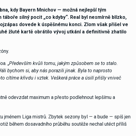
dubna, kdy Bayern Mnichov — možná nejlepší tým
táboře silný pocit „co kdyby“. Real byl nesmírně blízko,
dvojzápas dovede k úspěšnému konci. Zlom však přišel ve
 žluté kartě obrátilo vývoj utkání a definitivně zhatilo
zóny.
oa. „
Především kvůli tomu, jakým způsobem se to stalo.
áli bychom si, aby nás porazili jinak. Byla to naprosto
 cítíme křivdu i vztek. Veškerá práce a úsilí přišly vniveč
špatně odevzdat maximum a přesto podlehnout lepšímu a
tu jménem Liga mistrů. Zbytek sezony byl — a bude — spíš jen
 totiž během dosavadního průběhu soutěže nechal utéct příliš