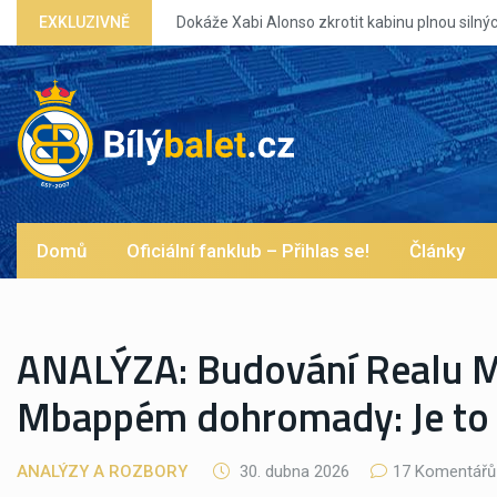
kabinu plnou silných eg?
EXKLUZIVNĚ
Domů
Oficiální fanklub – Přihlas se!
Články
ANALÝZA: Budování Realu Ma
Mbappém dohromady: Je to
ANALÝZY A ROZBORY
30. dubna 2026
17 Komentářů