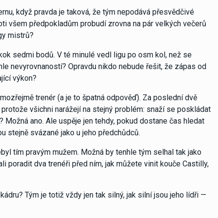
yernu, když pravda je taková, že tým nepodává přesvědčivé
roti všem předpokladům probudí zrovna na pár velkých večerů
gy mistrů?
kok sedmi bodů. V té minulé vedl ligu po osm kol, než se
hle nevyrovnaností? Opravdu nikdo nebude řešit, že zápas od
jící výkon?
ozřejmě trenér (a je to špatná odpověď). Za poslední dvě
— protože všichni narážejí na stejný problém: snaží se poskládat
iný? Možná ano. Ale uspěje jen tehdy, pokud dostane čas hledat
u stejně svázané jako u jeho předchůdců.
ebyl tím pravým mužem. Možná by tenhle tým selhal tak jako
i poradit dva trenéři před ním, jak můžete vinit kouče Castilly,
? Tým je totiž vždy jen tak silný, jak silní jsou jeho lídři —