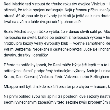
Real Madrid teď vstoupí do třetího roku éry dvojice Vinícius 
přiznali, že tohle spojení nefunguje. Najít přesnou příčinu není
straně. Ať už jsou ale ty důvody jakékoli (a ještě se k nim do
trvat na svém a tuhle dvojici udrží pohromadě.
Realu Madrid se jen těžko vyčítá, že v danou chvíli sáhl po 
nejlepšího na světě, krátce po jednom z nejlepších výkonů v hi
hrozbu pro každý velký evropský klub — včetně samotného Realu
Karim Benzema. Nečekaně ji částečně převzal Jude Bellingham,
devítky, desítky i osmičky.
Přesto tu pořád byl pocit, že Real může být ještě lepší — a to i
odřenýma ušima“, podpořený hrdinskými výkony Andrije Lunina 
Kroos, Dani Carvajal, Vinícius, Fede Valverde nebo Bellingham.
Mbappé měl být tím, kdo rozšíří prostor pro chybu — hráčem, k
Na první pohled svou roli splnil: za poslední dvě sezony nastř
sedmi vynechaným zápasům v této sezoně kvůli problémům 