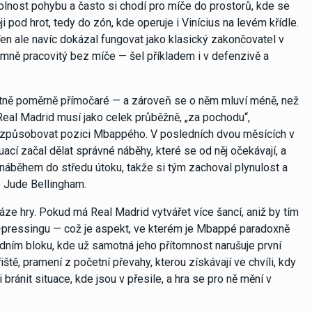
olnost pohybu a často si chodí pro míče do prostorů, kde se
i pod hrot, tedy do zón, kde operuje i Vinícius na levém křídle.
 ale navíc dokázal fungovat jako klasický zakončovatel v
mně pracovitý bez míče — šel příkladem i v defenzivě a
lastně poměrně přímočaré — a zároveň se o něm mluví méně, než
. Real Madrid musí jako celek průběžně, „za pochodu“,
přizpůsobovat pozici Mbappého. V posledních dvou měsících v
cí začal dělat správné náběhy, které se od něj očekávají, a
 náběhem do středu útoku, takže si tým zachoval plynulost a
če Jude Bellingham.
fáze hry. Pokud má Real Madrid vytvářet více šancí, aniž by tím
ti-pressingu — což je aspekt, ve kterém je Mbappé paradoxně
edním bloku, kde už samotná jeho přítomnost narušuje první
ště, pramení z početní převahy, kterou získávají ve chvíli, kdy
 bránit situace, kde jsou v přesile, a hra se pro ně mění v