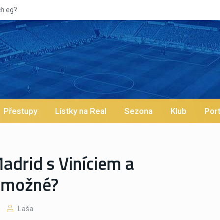
Vypískaný Vinícius! Blíží se
Přestupy
Lístky na Real
Sezona
Klub
Port
drid s Viníciem a
 možné?
Laša