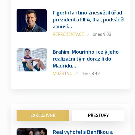
Figo: Infantino znesvětil úřad
prezidenta FIFA, lhal, podváděl
a musí…
REPREZENTACE
dnes 9:03
Brahim: Mourinho i celý jeho
realizační tým dorazili do
Madridu…
MUŽSTVO
dnes 8:49
EXKLUZIVNĚ
PŘESTUPY
Real vyhořel s Benfikou a