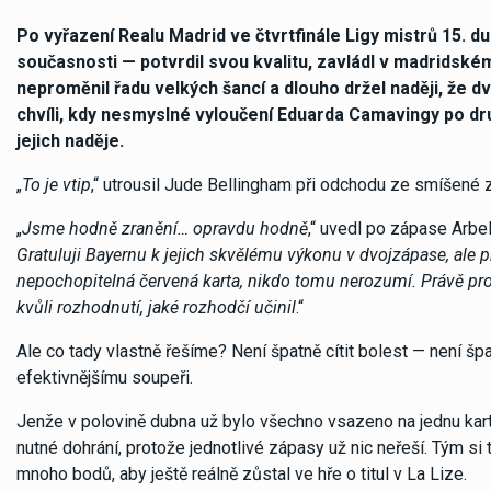
Po vyřazení Realu Madrid ve čtvrtfinále Ligy mistrů 15. 
současnosti — potvrdil svou kvalitu, zavládl v madridském 
neproměnil řadu velkých šancí a dlouho držel naději, že 
chvíli, kdy nesmyslné vyloučení Eduarda Camavingy po druhé
jejich naděje.
„
To je vtip
,“ utrousil Jude Bellingham při odchodu ze smíšené 
„
Jsme hodně zranění… opravdu hodně
,“ uvedl po zápase Arbel
Gratuluji Bayernu k jejich skvělému výkonu v dvojzápase, ale př
nepochopitelná červená karta, nikdo tomu nerozumí. Právě proto
kvůli rozhodnutí, jaké rozhodčí učinil
.“
Ale co tady vlastně řešíme? Není špatně cítit bolest — není 
efektivnějšímu soupeři.
Jenže v polovině dubna už bylo všechno vsazeno na jednu kar
nutné dohrání, protože jednotlivé zápasy už nic neřeší. Tým si
mnoho bodů, aby ještě reálně zůstal ve hře o titul v La Lize.