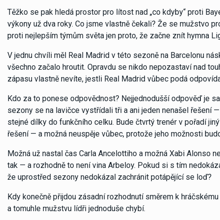
Těžko se pak hledá prostor pro lítost nad „co kdyby“ proti Ba
výkony už dva roky. Co jsme vlastně čekali? Že se mužstvo p
proti nejlepším týmům světa jen proto, že začne znít hymna Li
V jednu chvíli měl Real Madrid v této sezoně na Barcelonu nás
všechno začalo hroutit. Opravdu se nikdo nepozastaví nad tou
zápasu vlastně nevíte, jestli Real Madrid vůbec podá odpovída
Kdo za to ponese odpovědnost? Nejjednodušší odpověď je sam
sezony se na lavičce vystřídali tři a ani jeden nenašel řešení 
stejné dílky do funkčního celku. Bude čtvrtý trenér v pořadí j
řešení — a možná neuspěje vůbec, protože jeho možnosti budo
Možná už nastal čas Carla Ancelottiho a možná Xabi Alonso n
tak — a rozhodně to není vina Arbeloy. Pokud si s tím nedokázal
že uprostřed sezony nedokázal zachránit potápějící se loď?
Kdy konečně přijdou zásadní rozhodnutí směrem k hráčskému kádru
a tomuhle mužstvu lídři jednoduše chybí.