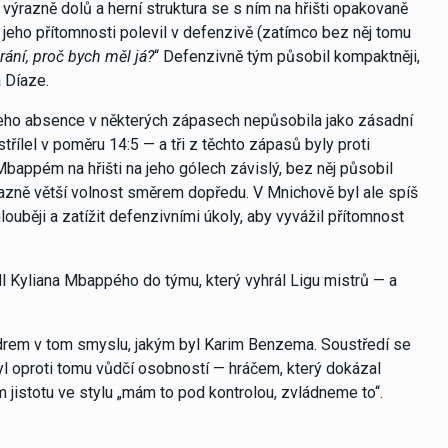
výrazně dolů a herní struktura se s ním na hřišti opakovaně
v jeho přítomnosti polevil v defenzivě (zatímco bez něj tomu
rání, proč bych měl já?
“ Defenzivně tým působil kompaktněji,
 Díaze.
jeho absence v některých zápasech nepůsobila jako zásadní
řílel v poměru 14:5 — a tři z těchto zápasů byly proti
 Mbappém na hřišti na jeho gólech závislý, bez něj působil
azně větší volnost směrem dopředu. V Mnichově byl ale spíš
ouběji a zatížit defenzivními úkoly, aby vyvážil přítomnost
l Kyliana Mbappého do týmu, který vyhrál Ligu mistrů — a
ídrem v tom smyslu, jakým byl Karim Benzema. Soustředí se
yl oproti tomu vůdčí osobností — hráčem, který dokázal
m jistotu ve stylu „mám to pod kontrolou, zvládneme to“.