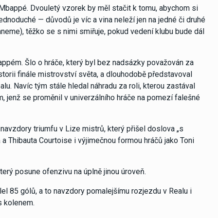
– Mbappé. Dvouletý vzorek by měl stačit k tomu, abychom si
 jednoduché — důvodů je víc a vina neleží jen na jedné či druhé
staneme), těžko se s nimi smiřuje, pokud vedení klubu bude dál
Mbappém. Šlo o hráče, který byl bez nadsázky považován za
storii finále mistrovství světa, a dlouhodobě představoval
. Navíc tým stále hledal náhradu za roli, kterou zastával
 jenž se proměnil v univerzálního hráče na pomezí falešné
 navzdory triumfu v Lize mistrů, který přišel doslova „s
a Thibauta Courtoise i výjimečnou formou hráčů jako Toni
terý posune ofenzivu na úplně jinou úroveň.
ílel 85 gólů, a to navzdory pomalejšímu rozjezdu v Realu i
s kolenem.