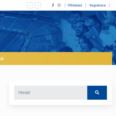
 jeho odchod z Realu a pustí se klub na trh už v lednu? | BALETKY #33
Přihlášení
Registrace
ál