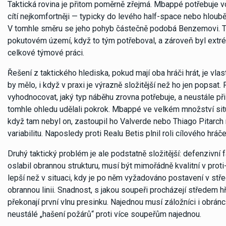
Taktická rovina je přitom poměrně zřejmá. Mbappé potřebuje v
cítí nejkomfortněji — typicky do levého half-space nebo hlouběj
V tomhle směru se jeho pohyb částečně podobá Benzemovi. Ten
pokutovém území, když to tým potřeboval, a zároveň byl extré
celkové týmové práci.
Řešení z taktického hlediska, pokud mají oba hráči hrát, je v
by mělo, i když v praxi je výrazně složitější než ho jen popsat
vyhodnocovat, jaký typ náběhu zrovna potřebuje, a neustále 
tomhle ohledu udělali pokrok. Mbappé ve velkém množství situa
když tam nebyl on, zastoupil ho Valverde nebo Thiago Pitarch
variabilitu. Naposledy proti Realu Betis plnil roli cílového hrá
Druhý taktický problém je ale podstatně složitější: defenzivní 
oslabil obrannou strukturu, musí být mimořádně kvalitní v pro
lepší než v situaci, kdy je po něm vyžadováno postavení v stř
obrannou linii. Snadnost, s jakou soupeři procházejí středem hři
překonají první vlnu presinku. Najednou musí záložníci i obránci
neustálé „hašení požárů“ proti více soupeřům najednou.