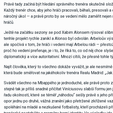
Právě tady začíná být hledání správného trenéra skutečně složi
Každý trenér chce, aby jeho hráči pracovali, běhali, presovali
náročný úkol — a právě proto by se vedení mělo zaměřit nejen 
hráčů.
Ještě na začátku sezony se pod Xabim Alonsem rýsoval slibný
tenhle projekt rychle zanikl a Alonso byl odvolán. Arbeloův vý
ale spočívá v tom, že hráči i vedení mají Arbelou rádi — přes
proč ho vedení preferuje, je i to, že říká to, co od něj chce s
diplomatický a více autoritativní. Mnozí cítili, že přesně tohl
Najít člověka, který to všechno dokáže vyvážit, je ale nesmírn
která bude směřovat na jakéhokoliv trenéra Realu Madrid: „Jak
Svádět všechno na Mbappého je jednoduché, ale právě proto za
stejně tak je příliš snadné přičítat Viníciusovu slabší formu je
řadu okolností, které se téměř „náhodou“ sešly právě s jeho p
opor jednu po druhé, vážná zranění jako přetržené zkřížené vaz
spoléhání na mladé a nezkušené fotbalisty, kteří procházeli 