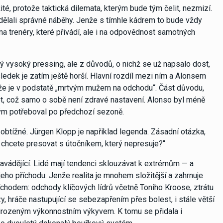
té, protože taktická dilemata, kterým bude tým čelit, nezmizí.
 a dělali správné náběhy. Jenže s tímhle kádrem to bude vždy
na trenéry, které přivádí, ale i na odpovědnost samotných
 vysoký pressing, ale z důvodů, o nichž se už napsalo dost,
sledek je zatím ještě horší. Hlavní rozdíl mezi ním a Alonsem
tože je v podstatě „mrtvým mužem na odchodu“. Část důvodu,
lyšet, což samo o sobě není zdravé nastavení. Alonso byl méně
e tým potřeboval po předchozí sezoně.
ě obtížné. Jürgen Klopp je například legenda. Zásadní otázka,
 chcete presovat s útočníkem, který nepresuje?“
vádějící. Lidé mají tendenci sklouzávat k extrémům — a
n jeho příchodu. Jenže realita je mnohem složitější a zahrnuje
říchodem: odchody klíčových lídrů včetně Toniho Kroose, ztrátu
y, hráče nastupující se sebezapřením přes bolest, i stále větší
přirozeným výkonnostním výkyvem. K tomu se přidala i