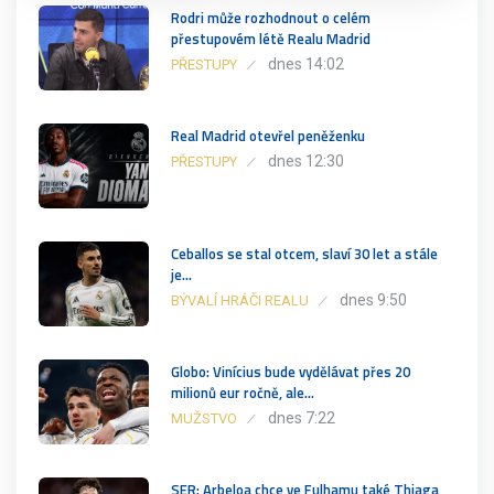
Rodri může rozhodnout o celém
přestupovém létě Realu Madrid
dnes 14:02
PŘESTUPY
Real Madrid otevřel peněženku
dnes 12:30
PŘESTUPY
Ceballos se stal otcem, slaví 30 let a stále
je…
dnes 9:50
BÝVALÍ HRÁČI REALU
Globo: Vinícius bude vydělávat přes 20
milionů eur ročně, ale…
dnes 7:22
MUŽSTVO
SER: Arbeloa chce ve Fulhamu také Thiaga