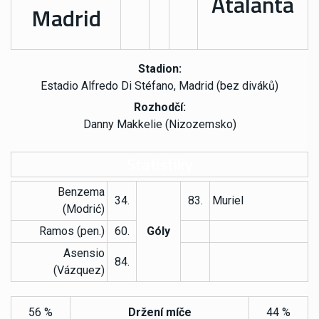
Atalanta
Madrid
Stadion:
Estadio Alfredo Di Stéfano, Madrid (bez diváků)
Rozhodčí:
Danny Makkelie (Nizozemsko)
Statistiky
Benzema
34.
83.
Muriel
(Modrić)
Ramos (pen.)
60.
Góly
Asensio
84.
(Vázquez)
56 %
Držení míče
44 %