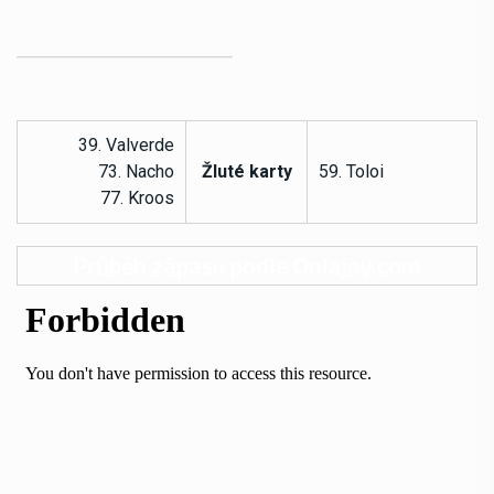
39. Valverde
73. Nacho
Žluté karty
59. Toloi
77. Kroos
Průběh zápasu podle
Onlajny.com