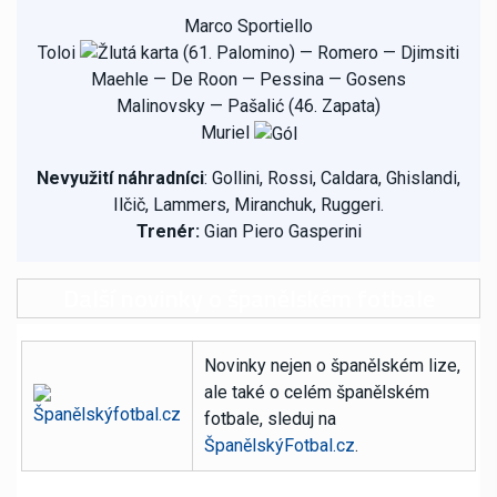
Marco Sportiello
Toloi
(61.
Palomino)
—
Romero
—
Djimsiti
Maehle
—
De Roon
—
Pessina
—
Gosens
Malinovsky
—
Pašalić (46.
Zapata)
Muriel
Nevyužití náhradníci
: Gollini, Rossi, Caldara, Ghislandi,
Ilčič, Lammers, Miranchuk, Ruggeri.
Trenér:
Gian Piero Gasperini
Další novinky o španělském fotbale
Novinky nejen o španělském lize,
ale také o celém španělském
fotbale, sleduj na
ŠpanělskýFotbal.cz
.