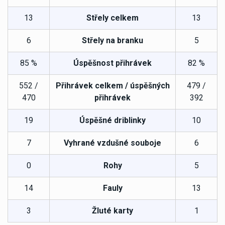
13
Střely celkem
13
6
Střely na branku
5
85 %
Úspěšnost přihrávek
82 %
552 /
Přihrávek celkem / úspěšných
479 /
470
přihrávek
392
19
Úspěšné driblinky
10
7
Vyhrané vzdušné souboje
6
0
Rohy
5
14
Fauly
13
3
Žluté karty
1