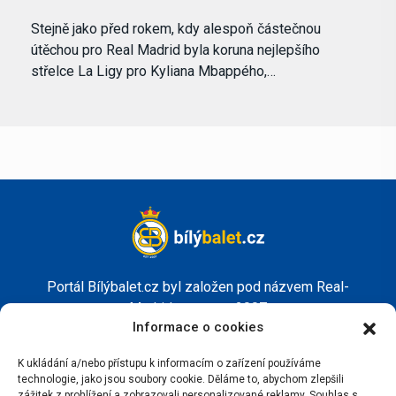
Stejně jako před rokem, kdy alespoň částečnou
útěchou pro Real Madrid byla koruna nejlepšího
střelce La Ligy pro Kyliana Mbappého,…
Portál Bílýbalet.cz byl založen pod názvem Real-
Madrid.cz v roce 2007
Informace o cookies
Kopírování obsahu je přísně zakázáno.
K ukládání a/nebo přístupu k informacím o zařízení používáme
technologie, jako jsou soubory cookie. Děláme to, abychom zlepšili
zážitek z prohlížení a zobrazovali personalizované reklamy. Souhlas s