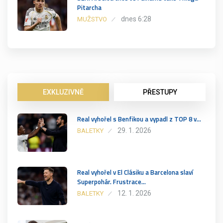
Pitarcha
dnes 6:28
MUŽSTVO
EXKLUZIVNĚ
PŘESTUPY
Real vyhořel s Benfikou a vypadl z TOP 8 v…
29. 1. 2026
BALETKY
Real vyhořel v El Clásiku a Barcelona slaví
Superpohár. Frustrace…
12. 1. 2026
BALETKY