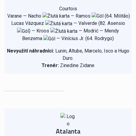
Courtois
Varane
—
Nacho
— Ramos
(64. Militão)
Lucas Vázquez
—
Valverde (82. Asensio
)
— Kroos
— Modrić
— Mendy
Benzema
— Vinícius Jr. (64. Rodrygo)
Nevyužití náhradníci:
Lunin, Altube, Marcelo, Isco a Hugo
Duro.
Trenér:
Zinedine Zidane
Atalanta