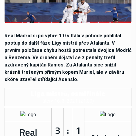
Real Madrid si po výhře 1:0 v Itálii v pohodě pohlídal
postup do další fáze Ligy mistrů přes Atalantu. V
prvním poločase chybu hostů potrestala dvojice Modrić
a Benzema. Ve druhém dějství se z penalty trefil
uzdravený kapitán Ramos. Za Atalantu sice snížil
krásně trefeným přímým kopem Muriel, ale v závěru
skóre uzavřel střídající Asensio.
Liga mistrů, osmifinále
úterý 16. 3. 2021 (21:00)
3
:
1
Real