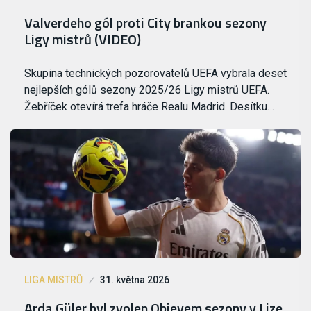
Valverdeho gól proti City brankou sezony
Ligy mistrů (VIDEO)
Skupina technických pozorovatelů UEFA vybrala deset
nejlepších gólů sezony 2025/26 Ligy mistrů UEFA.
Žebříček otevírá trefa hráče Realu Madrid. Desítku…
LIGA MISTRŮ
31. května 2026
Arda Güler byl zvolen Objevem sezony v Lize