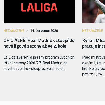
NEZAŘAZENÉ
14. července 2026
NEZAŘAZENÉ
OFICIÁLNĚ: Real Madrid vstoupí do
Kylian Mbap
nové ligové sezony až ve 2. kole
pracuje int
La Liga zveřejnila přesný program úvodních
Před mistrov
tří kol sezony 2026/27. Real Madrid do
oznámil, že u
nového ročníku vstoupí až ve 2. kole…
hře. Po čtyře
potvrzují, že…