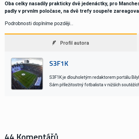
Oba celky nasadily prakticky dvě jedenáctky, pro Manchest
padly v prvním poločase, na dvě trefy soupeře zareagov
Podrobnosti doplníme později…
Profil autora
S3F1K
S3F1K je dlouholetým redaktorem portálu BilyB
Sám příležitostný fotbalista v nižších soutěžíc
44 Komentářů