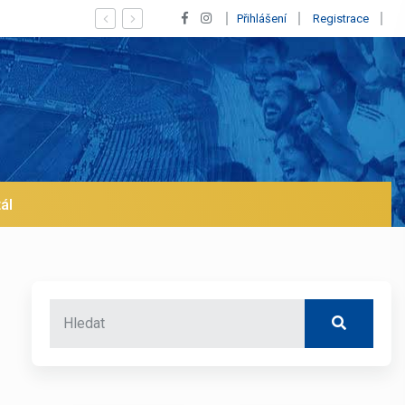
skaný Vinícius! Blíží se jeho odchod z Realu a pustí se klub na trh už v 
Přihlášení
Registrace
ál