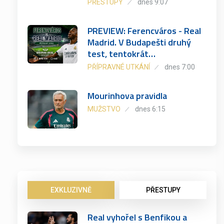
PŘESTUPY
dnes 9:07
PREVIEW: Ferencváros - Real
Madrid. V Budapešti druhý
test, tentokrát…
PŘÍPRAVNÉ UTKÁNÍ
dnes 7:00
Mourinhova pravidla
MUŽSTVO
dnes 6:15
EXKLUZIVNĚ
PŘESTUPY
Real vyhořel s Benfikou a