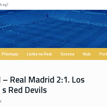
Vypí
Přestupy
Lístky na Real
Sezona
Klub
Port
– Real Madrid 2:1. Los
 s Red Devils
K