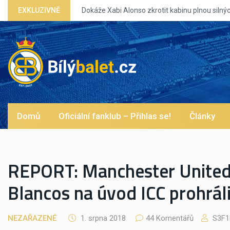
že Xabi Alonso zkrotit kabinu plnou silných eg?
EXKLUZIVNĚ
Domů
Oficiální fanklub – Přihlas se!
Články
REPORT: Manchester United 
Blancos na úvod ICC prohráli
NEZAŘAZENÉ
1. srpna 2018
44 Komentářů
S3F1