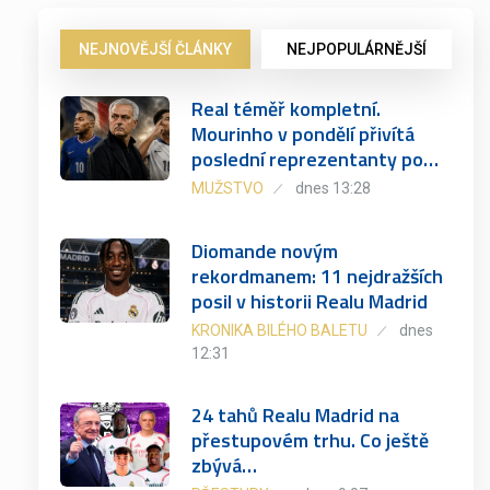
NEJNOVĚJŠÍ ČLÁNKY
NEJPOPULÁRNĚJŠÍ
Real téměř kompletní.
Mourinho v pondělí přivítá
poslední reprezentanty po…
MUŽSTVO
dnes 13:28
Diomande novým
rekordmanem: 11 nejdražších
posil v historii Realu Madrid
KRONIKA BILÉHO BALETU
dnes
12:31
24 tahů Realu Madrid na
přestupovém trhu. Co ještě
zbývá…