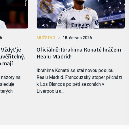
26
MUŽSTVO
18. června 2026
 Vždyť je
Oficiálně: Ibrahima Konaté hráčem
uvěřitelný,
Realu Madrid!
o mají
Ibrahima Konaté se stal novou posilou
 názory na
Realu Madrid. Francouzský stoper přichází
 sleduje
k Los Blancos po pěti sezonách v
kterých
Liverpoolu a…