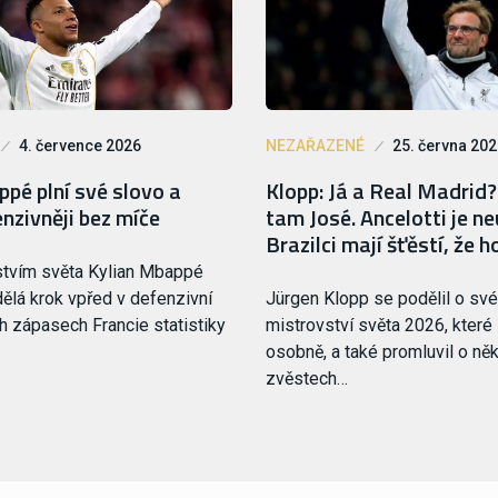
4. července 2026
NEZAŘAZENÉ
25. června 20
pé plní své slovo a
Klopp: Já a Real Madrid?
enzivněji bez míče
tam José. Ancelotti je ne
Brazilci mají šťěstí, že h
stvím světa Kylian Mbappé
dělá krok vpřed v defenzivní
Jürgen Klopp se podělil o své
ch zápasech Francie statistiky
mistrovství světa 2026, které
osobně, a také promluvil o ně
zvěstech…