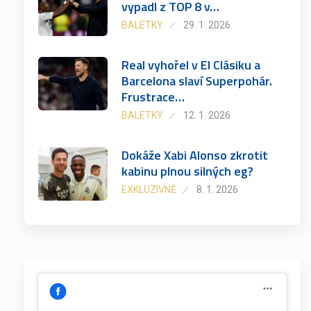
vypadl z TOP 8 v…
BALETKY
29. 1. 2026
Real vyhořel v El Clásiku a
Barcelona slaví Superpohár.
Frustrace…
BALETKY
12. 1. 2026
Dokáže Xabi Alonso zkrotit
kabinu plnou silných eg?
EXKLUZIVNĚ
8. 1. 2026