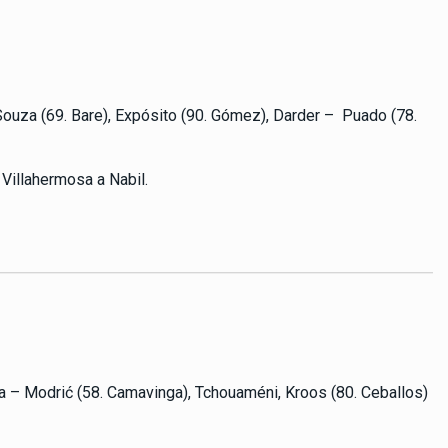
Souza (69. Bare), Expósito (90. Gómez), Darder –
Puado (78.
 Villahermosa a Nabil.
ba –
Modrić (58. Camavinga), Tchouaméni, Kroos (80. Ceballos)