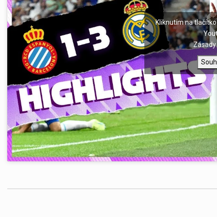
Kliknutím na tlačítko
You
Zásady 
Souh