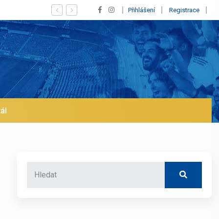
Tlak na Xabiho! Mbappé dal 4 góly a Real v
Přihlášení
Registrace
ál