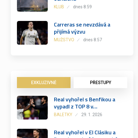
KLUB
dnes 8:59
Carreras se nevzdává a
přijímá výzvu
MUŽSTVO
dnes 8:57
EXKLUZIVNĚ
PŘESTUPY
Real vyhořel s Benfikou a
vypadl z TOP 8 v…
BALETKY
29. 1. 2026
Real vyhořel v El Clásiku a