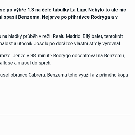
e po výhře 1:3 na čele tabulky La Ligy. Nebylo to ale nic
al spasil Benzema. Nejprve po přihrávce Rodryga a v
a hladký průběh v režii Realu Madrid. Bílý balet, tentokrát
alost a útočník Joselu po dorážce vlastní střely vyrovnal.
emíze. Jenže v 88. minutě Rodrygo odcentroval na Benzemu,
allose a musel do sprch.
 musel obránce Cabrera. Benzema toho využil a z přímého kopu