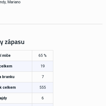
endy, Mariano
ky zápasu
í míče
65 %
 celkem
19
a branku
7
k celkem
555
ajdy
6