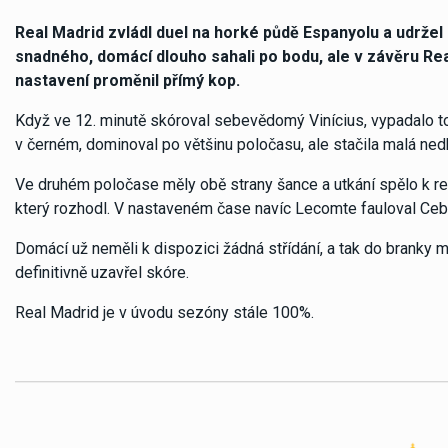
Real Madrid zvládl duel na horké půdě Espanyolu a udržel s
snadného, domácí dlouho sahali po bodu, ale v závěru Re
nastavení proměnil přímý kop.
Když ve 12. minutě skóroval sebevědomý Vinícius, vypadalo to n
v černém, dominoval po většinu poločasu, ale stačila malá nedb
Ve druhém poločase měly obě strany šance a utkání spělo k r
který rozhodl. V nastaveném čase navíc Lecomte fauloval Ceb
Domácí už neměli k dispozici žádná střídání, a tak do branky
definitivně uzavřel skóre.
Real Madrid je v úvodu sezóny stále 100%.