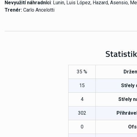
Nevyužití náhradníci
: Lunin, Luis López, Hazard, Asensio, M
Trenér:
Carlo Ancelotti
Statisti
35 %
Držen
15
Střely
4
Střely n
302
Přihráve
0
Ofs