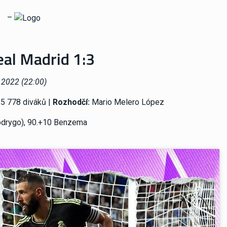
–
al Madrid 1:3
.2022 (22:00)
 25 778 diváků |
Rozhodčí:
Mario Melero López
Rodrygo), 90.+10 Benzema