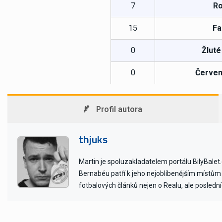
7
Ro
15
Fa
0
Žluté
0
Červen
Profil autora
thjuks
Martin je spoluzakladatelem portálu BilyBalet.
Bernabéu patří k jeho nejoblíbenějším místům 
fotbalových článků nejen o Realu, ale poslední