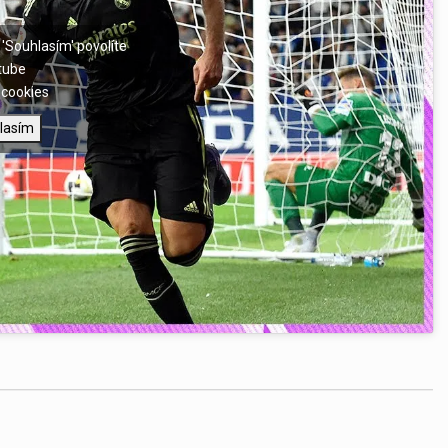
 'Souhlasím' povolíte
tube
cookies
lasím