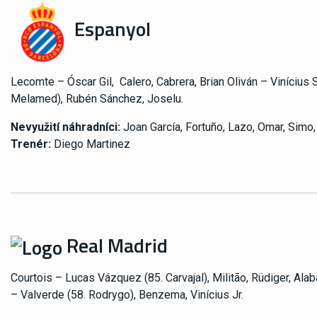
Espanyol
Lecomte –
Óscar Gil, Calero, Cabrera, Brian Oliván –
Vinícius 
Melamed), Rubén Sánchez, Joselu.
Nevyužití náhradníci:
Joan García, Fortuño, Lazo, Omar, Simo,
Trenér:
Diego Martinez
Real Madrid
Courtois –
Lucas Vázquez (85. Carvajal), Militão, Rüdiger, Ala
–
Valverde (58. Rodrygo), Benzema, Vinícius Jr.