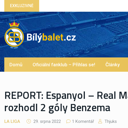
EXKLUZIVNĚ
Vypískaný Vinícius! Blíží se jeho odchod z R
Domů
Oficiální fanklub – Přihlas se!
Články
REPORT: Espanyol – Real Ma
rozhodl 2 góly Benzema
LA LIGA
29. srpna 2022
1 Komentář
Thjuks