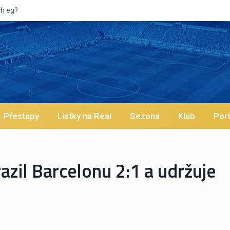
Vypískaný Vinícius! Blíží se jeho
Přestupy
Lístky na Real
Sezona
Klub
Port
azil Barcelonu 2:1 a udržuje