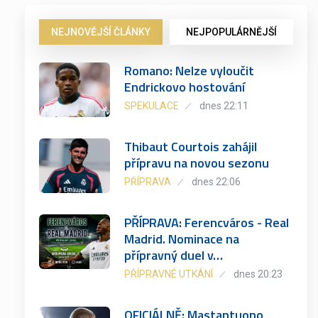
NEJNOVĚJŠÍ ČLÁNKY
NEJPOPULÁRNĚJŠÍ
Romano: Nelze vyloučit
Endrickovo hostování
SPEKULACE
dnes 22:11
Thibaut Courtois zahájil
přípravu na novou sezonu
PŘÍPRAVA
dnes 22:06
PŘÍPRAVA: Ferencváros - Real
Madrid. Nominace na
přípravný duel v…
PŘÍPRAVNÉ UTKÁNÍ
dnes 20:23
OFICIÁLNĚ: Mastantuono