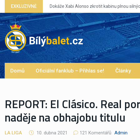
u plnou silných eg?
EXKLUZIVNĚ
Domů
Oficiální fanklub – Přihlas se!
Články
REPORT: El Clásico. Real por
naděje na obhajobu titulu
LA LIGA
10. dubna 2021
121 Komentářů
Admin