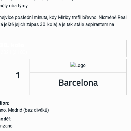
měly oba týmy.
 nejvíce poslední minuta, kdy Miriby trefil břevno. Nicméně Real
á ještě jejich zápas 30. kola) a je tak stále aspirantem na
30. kolo
 2021 (21:00)
1
Barcelona
ion:
ano, Madrid (bez diváků)
odčí:
anzano