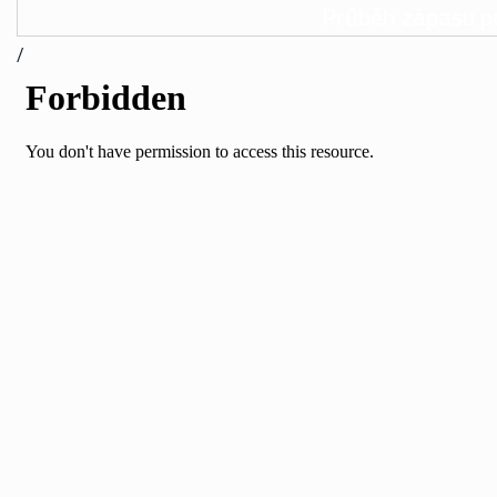
Průběh zápasu p
/