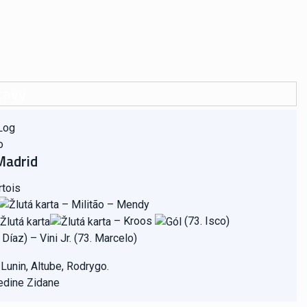
tavy
Madrid
tois
–
Militão
–
Mendy
–
Kroos
(73. Isco)
 Díaz)
–
Vini Jr. (73.
Marcelo)
:
Lunin, Altube, Rodrygo.
edine Zidane