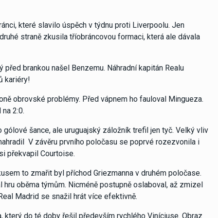
ánci, které slavilo úspěch v týdnu proti Liverpoolu. Jen
ruhé straně zkusila tříobráncovou formaci, která ale dávala
erý před brankou našel Benzemu. Náhradní kapitán Realu
ů kariéry!
celoně obrovské problémy. Před vápnem ho fauloval Mingueza.
 na 2:0.
gólové šance, ale uruguajský záložník trefil jen tyč. Velký vliv
ahradil V závěru prvního poločasu se poprvé rozezvonila i
 překvapil Courtoise.
okusem to zmařit byl příchod Griezmanna v druhém poločase.
al hru oběma týmům. Nicméně postupně oslaboval, až zmizel
Real Madrid se snažil hrát více efektivně.
, který do té doby řešil především rychlého Viníciuse. Obraz