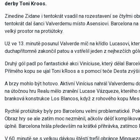
derby Toni Kroos.
Zinedine Zidane i tentokrát vsadil na rozestavení se čtyřmi obr
tentokrát dal šanci Valverdemu místo Asensiovi. Barcelona na d
velký prostor na protiútoky.
Už ve 13. minutě posunul Valverde míč na křídlo Lucasovi, kt
duchapřítomně zakončil patou a vstřelil jeden z nejhezčích gól
Druhý gól padl po fantastické akci Viníciuse, který dělal Bar
Přímého kopu se ujal Toni kRoos a s pomocí teče Desta zvýšil
A brzy mohlo být hotovo. Aktivní Vinícius nahrál Valverdemu do 
na útočnou hru Realu mělo zranění Lucase Vázqueze, kterého n
branková konstrukce Los Blancos, když z rohového kopu Messi
Rychlé protiútoky byly pro Barcelonu velmi problematické. P
Obraz hry se ale zatím moc nezměnil, ačkoliv déšť komplikov
úplně. Barcelona hrála především na krátké přihrávka, zatímco 
V 60. minutě se s velkou dávkou štěstí trefil obránce Mingueza