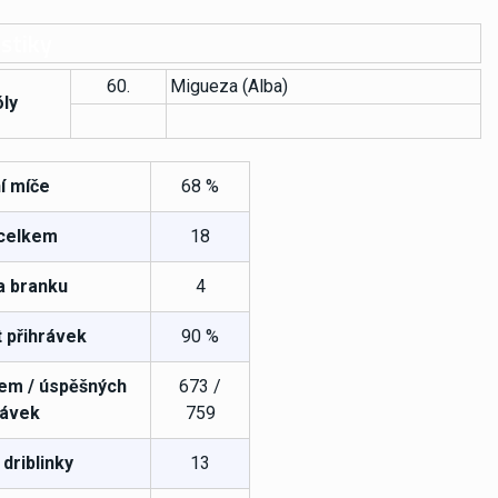
stiky
60.
Migueza (Alba)
ly
í míče
68 %
 celkem
18
a branku
4
 přihrávek
90 %
em / úspěšných
673 /
rávek
759
driblinky
13