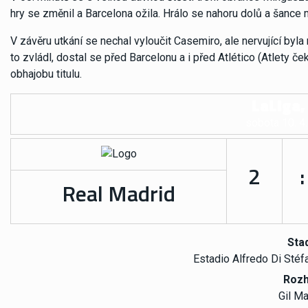
hry se změnil a Barcelona ožila. Hrálo se nahoru dolů a šance 
V závěru utkání se nechal vyloučit Casemiro, ale nervující byla
to zvládl, dostal se před Barcelonu a i před Atlético (Atlety ček
obhajobu titulu.
LaLiga, 
sobota 10. 4.
2
:
Real Madrid
Stad
Estadio Alfredo Di Stéf
Rozh
Gil M