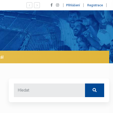
 odchod z Realu a pustí se klub na trh už v lednu? | BALETKY #33
Přihlášení
Registrace
ál