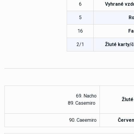
6
Vyhrané vzd
5
Ro
16
Fa
2/1
Žluté karty/
69. Nacho
Žluté
89. Casemiro
90. Caeemiro
Červen