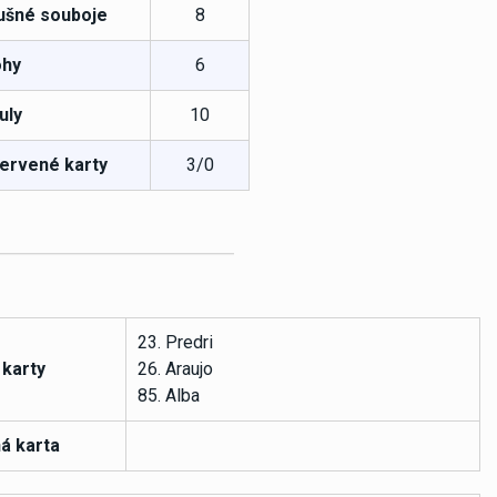
ušné souboje
8
hy
6
uly
10
červené karty
3/0
23. Predri
 karty
26. Araujo
85. Alba
á karta