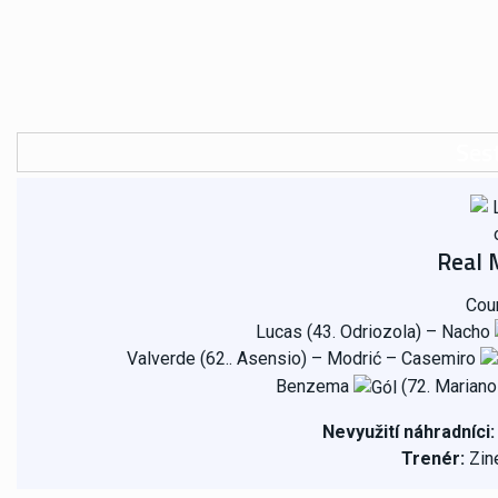
Ses
Real 
Cour
Lucas (43.
Odriozola)
– Nacho
Valverde (62..
Asensio)
–
Modrić
–
Casemiro
Benzema
(72.
Mariano
Nevyužití náhradníci
Trenér:
Zin