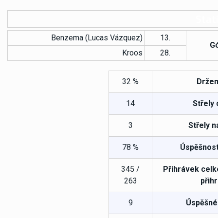
Stati
Benzema (Lucas Vázquez)
13.
Gó
Kroos
28.
32 %
Držen
14
Střely
3
Střely n
78 %
Úspěšnost
345 /
Přihrávek celk
263
přih
9
Úspěšné 