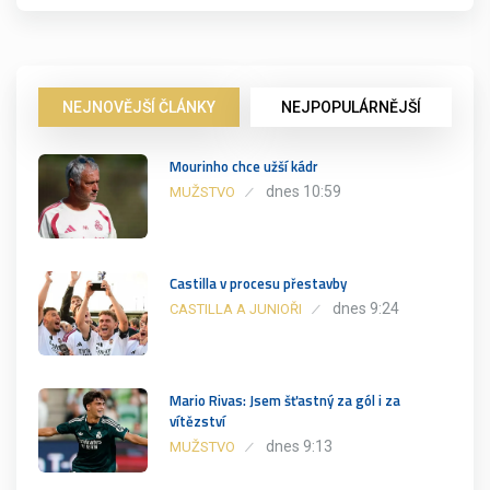
NEJNOVĚJŠÍ ČLÁNKY
NEJPOPULÁRNĚJŠÍ
Mourinho chce užší kádr
dnes 10:59
MUŽSTVO
Castilla v procesu přestavby
dnes 9:24
CASTILLA A JUNIOŘI
Mario Rivas: Jsem šťastný za gól i za
vítězství
dnes 9:13
MUŽSTVO