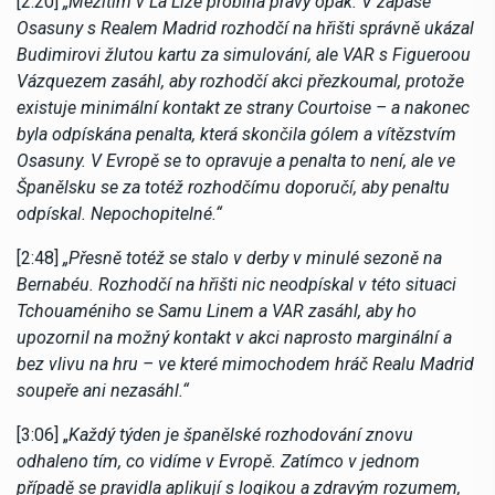
[2:20]
„Mezitím v La Lize probíhá pravý opak. V zápase
Osasuny s Realem Madrid rozhodčí na hřišti správně ukázal
Budimirovi žlutou kartu za simulování, ale VAR s Figueroou
Vázquezem zasáhl, aby rozhodčí akci přezkoumal, protože
existuje minimální kontakt ze strany Courtoise – a nakonec
byla odpískána penalta, která skončila gólem a vítězstvím
Osasuny. V Evropě se to opravuje a penalta to není, ale ve
Španělsku se za totéž rozhodčímu doporučí, aby penaltu
odpískal. Nepochopitelné.“
[2:48]
„Přesně totéž se stalo v derby v minulé sezoně na
Bernabéu. Rozhodčí na hřišti nic neodpískal v této situaci
Tchouaméniho se Samu Linem a VAR zasáhl, aby ho
upozornil na možný kontakt v akci naprosto marginální a
bez vlivu na hru – ve které mimochodem hráč Realu Madrid
soupeře ani nezasáhl.“
[3:06] „
Každý týden je španělské rozhodování znovu
odhaleno tím, co vidíme v Evropě. Zatímco v jednom
případě se pravidla aplikují s logikou a zdravým rozumem,