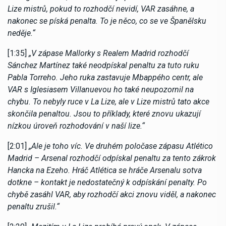
Lize mistrů, pokud to rozhodčí nevidí, VAR zasáhne, a
nakonec se píská penalta. To je něco, co se ve Španělsku
neděje.“
[1:35]
„V zápase Mallorky s Realem Madrid rozhodčí
Sánchez Martínez také neodpískal penaltu za tuto ruku
Pabla Torreho. Jeho ruka zastavuje Mbappého centr, ale
VAR s Iglesiasem Villanuevou ho také neupozornil na
chybu. To nebyly ruce v La Lize, ale v Lize mistrů tato akce
skončila penaltou. Jsou to příklady, které znovu ukazují
nízkou úroveň rozhodování v naší lize.“
[2:01]
„Ale je toho víc. Ve druhém poločase zápasu Atlético
Madrid – Arsenal rozhodčí odpískal penaltu za tento zákrok
Hancka na Ezeho. Hráč Atlética se hráče Arsenalu sotva
dotkne – kontakt je nedostatečný k odpískání penalty. Po
chybě zasáhl VAR, aby rozhodčí akci znovu viděl, a nakonec
penaltu zrušil.“