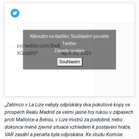
Kliknutím na tlačítko 'Souhlasím' povolíte
Twitter
pic.twitter.com/Bw8
— jay (@JayJayJayJay47)
Zásady cookies
KGcqWtP
April 30, 2026
Souhlasím
„Zatímco v La Lize nebyly odpískány dva pokutové kopy ve
prospěch Realu Madrid za velmi jasné hry rukou v zápasech
proti Mallorce a Betisu, v Lize mistrů za podobné, nebo
dokonce méně zjevné situace vzhledem k postavení hráče,
VAR zasáhl a penalta byla odpískána. Ke studu Komise