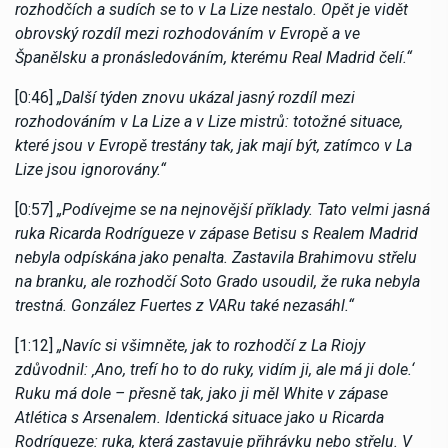
rozhodčích a sudích se to v La Lize nestalo. Opět je vidět
obrovský rozdíl mezi rozhodováním v Evropě a ve
Španělsku a pronásledováním, kterému Real Madrid čelí.“
[0:46]
„Další týden znovu ukázal jasný rozdíl mezi
rozhodováním v La Lize a v Lize mistrů: totožné situace,
které jsou v Evropě trestány tak, jak mají být, zatímco v La
Lize jsou ignorovány.“
[0:57]
„Podívejme se na nejnovější příklady. Tato velmi jasná
ruka Ricarda Rodrígueze v zápase Betisu s Realem Madrid
nebyla odpískána jako penalta. Zastavila Brahimovu střelu
na branku, ale rozhodčí Soto Grado usoudil, že ruka nebyla
trestná. González Fuertes z VARu také nezasáhl.“
[1:12]
„Navíc si všimněte, jak to rozhodčí z La Riojy
zdůvodnil: ‚Ano, trefí ho to do ruky, vidím ji, ale má ji dole.‘
Ruku má dole – přesně tak, jako ji měl White v zápase
Atlética s Arsenalem. Identická situace jako u Ricarda
Rodrígueze: ruka, která zastavuje přihrávku nebo střelu. V