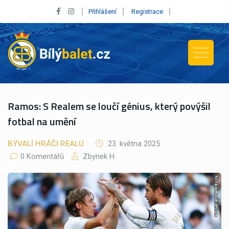
Přihlášení
Registrace
Ramos: S Realem se loučí génius, který povýšil
fotbal na umění
BÝVALÍ HRÁČI REALU
23. května 2025
0 Komentářů
Zbynek H.