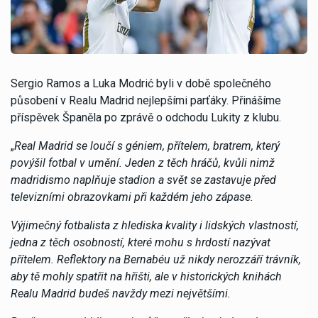
Sergio Ramos a Luka Modrić byli v době společného
působení v Realu Madrid nejlepšími parťáky. Přinášíme
příspěvek Španěla po zprávě o odchodu Lukity z klubu.
„
Real Madrid se loučí s géniem, přítelem, bratrem, který
povýšil fotbal v umění. Jeden z těch hráčů, kvůli nimž
madridismo naplňuje stadion a svět se zastavuje před
televizními obrazovkami při každém jeho zápase.
Výjimečný fotbalista z hlediska kvality i lidských vlastností,
jedna z těch osobností, které mohu s hrdostí nazývat
přítelem. Reflektory na Bernabéu už nikdy nerozzáří trávník,
aby tě mohly spatřit na hřišti, ale v historických knihách
Realu Madrid budeš navždy mezi největšími.