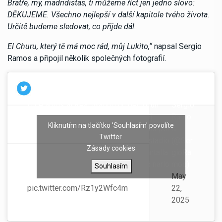
Bratře, my, madridistas, ti můžeme říct jen jedno slovo:
DĚKUJEME. Všechno nejlepší v další kapitole tvého života.
Určitě budeme sledovat, co přijde dál.
El Churu, který tě má moc rád, můj Lukito,“
napsal Sergio
Ramos a připojil několik společných fotografií.
—
Dice adiós al Real Madrid un genio, un
Sergio
amigo, un hermano que ha hecho del
Ramo
Kliknutím na tlačítko 'Souhlasím' povolíte
fútbol un arte. ​Uno de esos jugadores por
s
Twitter
los cuales el madridismo llena el estadio
(@Ser
Zásady cookies
y el mundo se para delante de la pantalla
gioRa
en cada partido. Un jugador extraordinario
mos)
Souhlasím
por su calidad futbolística y…
May
pic.twitter.com/Rz1y2Wfc4m
22,
2025