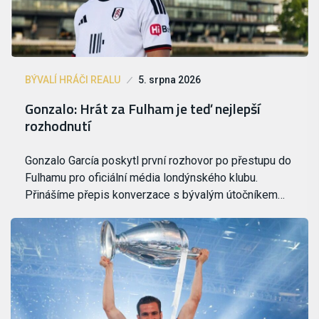
BÝVALÍ HRÁČI REALU
5. srpna 2026
Gonzalo: Hrát za Fulham je teď nejlepší
rozhodnutí
Gonzalo García poskytl první rozhovor po přestupu do
Fulhamu pro oficiální média londýnského klubu.
Přinášíme přepis konverzace s bývalým útočníkem…