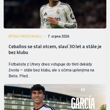
BÝVALÍ HRÁČI REALU
7. srpna 2026
Ceballos se stal otcem, slaví 30 let a stále je
bez klubu
Fotbalista z Utrery dnes vstupuje do třetí dekády
života — stále bez klubu, ale s očima upřenýma na
Betis. Před…