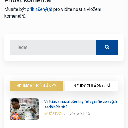
Musíte být
přihlášený(á)
pro viditelnost a vložení
komentářů.
NEJNOVĚJŠÍ ČLÁNKY
NEJPOPULÁRNĚJŠÍ
Vinícius smazal všechny fotografie ze svých
sociálních sítí
včera 21:15
MUŽSTVO