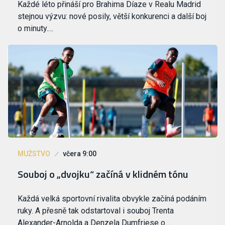
Každé léto přináší pro Brahima Díaze v Realu Madrid
stejnou výzvu: nové posily, větší konkurenci a další boj
o minuty.…
MUŽSTVO
včera 9:00
Souboj o „dvojku“ začíná v klidném tónu
Každá velká sportovní rivalita obvykle začíná podáním
ruky. A přesně tak odstartoval i souboj Trenta
Alexander-Arnolda a Denzela Dumfriese o…