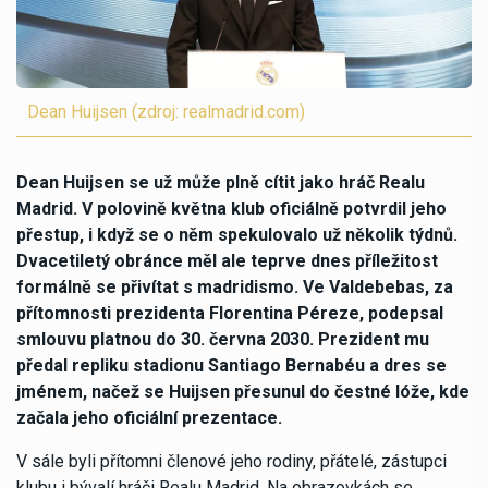
Dean Huijsen (zdroj: realmadrid.com)
Dean Huijsen se už může plně cítit jako hráč Realu
Madrid. V polovině května klub oficiálně potvrdil jeho
přestup, i když se o něm spekulovalo už několik týdnů.
Dvacetiletý obránce měl ale teprve dnes příležitost
formálně se přivítat s madridismo. Ve Valdebebas, za
přítomnosti prezidenta Florentina Péreze, podepsal
smlouvu platnou do 30. června 2030. Prezident mu
předal repliku stadionu Santiago Bernabéu a dres se
jménem, načež se Huijsen přesunul do čestné lóže, kde
začala jeho oficiální prezentace.
V sále byli přítomni členové jeho rodiny, přátelé, zástupci
klubu i bývalí hráči Realu Madrid. Na obrazovkách se