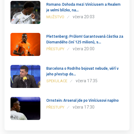
Romano: Dohoda mezi Viníciusem a Realem
je velmi blízko, na…
včera 20:03
MUŽSTVO
Plettenberg: Průlom! Garantovaná částka za
Diomandého činí 125 milionů, s…
včera 20:00
PŘESTUPY
Barcelona o Rodriho bojovat nebude, věří v
jeho přestup do…
včera 17:35
SPEKULACE
Ornstein: Arsenal jde po Viníciusovi naplno
včera 17:30
PŘESTUPY