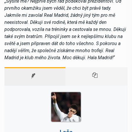
„
Slyšíte mě? Nejprve bych rád poděkoval prezidentovi. Od
prvního okamžiku jsem věděl, že chci být právě tady.
Jakmile mi zavolal Real Madrid, žádný jiný tým pro mě
neexistoval. Děkuji své rodině, která mě každý den
podporovala, vozila na tréninky a cestovala se mnou. Děkuji
také svým bratrům. Připojil jsem se k nejlepšímu klubu na
světě a jsem připraven dát do toho všechno. S pokorou a
nadějí věřím, že společně získáme mnoho trofejí. Real
Madrid je klub mého života. Moc děkuji. Hala Madrid!
“