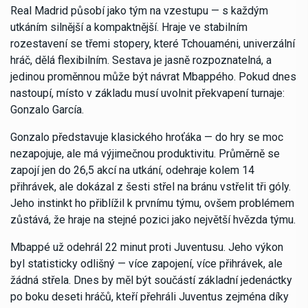
Real Madrid působí jako tým na vzestupu — s každým
utkáním silnější a kompaktnější. Hraje ve stabilním
rozestavení se třemi stopery, které Tchouaméni, univerzální
hráč, dělá flexibilním. Sestava je jasně rozpoznatelná, a
jedinou proměnnou může být návrat Mbappého. Pokud dnes
nastoupí, místo v základu musí uvolnit překvapení turnaje:
Gonzalo García.
Gonzalo představuje klasického hroťáka — do hry se moc
nezapojuje, ale má výjimečnou produktivitu. Průměrně se
zapojí jen do 26,5 akcí na utkání, odehraje kolem 14
přihrávek, ale dokázal z šesti střel na bránu vstřelit tři góly.
Jeho instinkt ho přiblížil k prvnímu týmu, ovšem problémem
zůstává, že hraje na stejné pozici jako největší hvězda týmu.
Mbappé už odehrál 22 minut proti Juventusu. Jeho výkon
byl statisticky odlišný — více zapojení, více přihrávek, ale
žádná střela. Dnes by měl být součástí základní jedenáctky
po boku deseti hráčů, kteří přehráli Juventus zejména díky