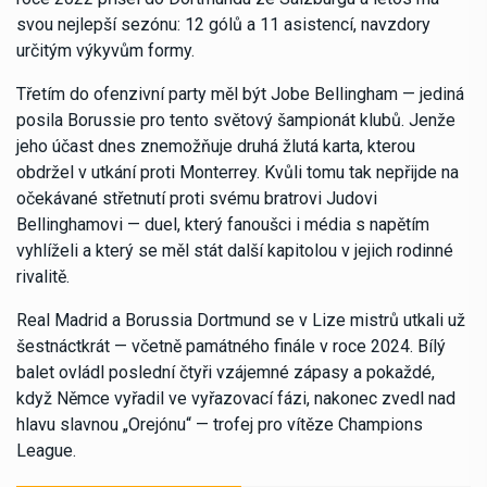
svou nejlepší sezónu: 12 gólů a 11 asistencí, navzdory
určitým výkyvům formy.
Třetím do ofenzivní party měl být Jobe Bellingham — jediná
posila Borussie pro tento světový šampionát klubů. Jenže
jeho účast dnes znemožňuje druhá žlutá karta, kterou
obdržel v utkání proti Monterrey. Kvůli tomu tak nepřijde na
očekávané střetnutí proti svému bratrovi Judovi
Bellinghamovi — duel, který fanoušci i média s napětím
vyhlíželi a který se měl stát další kapitolou v jejich rodinné
rivalitě.
Real Madrid a Borussia Dortmund se v Lize mistrů utkali už
šestnáctkrát — včetně památného finále v roce 2024. Bílý
balet ovládl poslední čtyři vzájemné zápasy a pokaždé,
když Němce vyřadil ve vyřazovací fázi, nakonec zvedl nad
hlavu slavnou „Orejónu“ — trofej pro vítěze Champions
League.