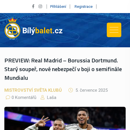
Přihlášení
Registrace
PREVIEW: Real Madrid – Borussia Dortmund.
Starý soupeř, nové nebezpečí v boji o semifinále
Mundialu
MISTROVSTVÍ SVĚTA KLUBŮ
5. července 2025
0 Komentářů
Laša