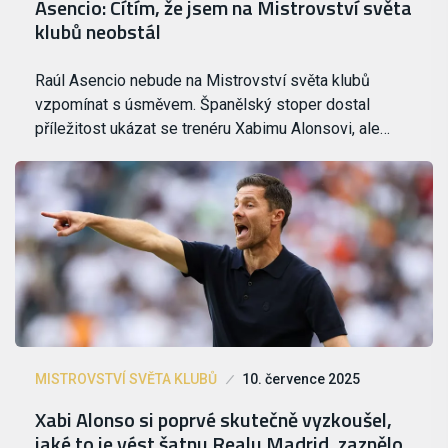
Asencio: Cítím, že jsem na Mistrovství světa
klubů neobstál
Raúl Asencio nebude na Mistrovství světa klubů
vzpomínat s úsměvem. Španělský stoper dostal
příležitost ukázat se trenéru Xabimu Alonsovi, ale…
MISTROVSTVÍ SVĚTA KLUBŮ
10. července 2025
Xabi Alonso si poprvé skutečně vyzkoušel,
jaké to je vést šatnu Realu Madrid, zaznělo