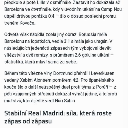
předkole a poté Lille v osmifinále. Zastavit ho dokázala až
Barcelona ve čtvrtfinále, kdy v úvodním utkání na Camp Nou
utrpěl drtivou porážku 0:4 — šlo o dosud poslední prohru
trenéra Kovače.
Odveta však nabídla zcela jiný obraz. Borussia měla
Barcelonu na lopatkách, vedla 3:1 a hrála jako uragán. V
následujících jedenácti zápasech tým vybojoval devět
vítězství a dvě remízy, s průměrem 2,6 gólu na utkání —
statistika, která mluví sama za sebe.
Během této vítězné vlny Dortmund přehrál i Leverkusen
vedený Xabim Alonsem poměrem 4:2. Pro španělského
kouče šlo o další neúspěšný duel proti týmu z Porúří — z
pěti vzájemných střetnutí dokázal vyhrát jediné, a to proti
mužstvu, které ještě vedl Nuri Sahin.
Stabilní Real Madrid: síla, která roste
zápas od zápasu