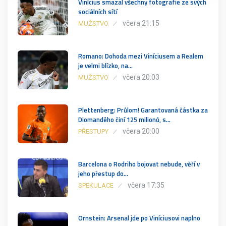
Vinícius smazal všechny fotografie ze svých
sociálních sítí
včera 21:15
MUŽSTVO
Romano: Dohoda mezi Viníciusem a Realem
je velmi blízko, na…
včera 20:03
MUŽSTVO
Plettenberg: Průlom! Garantovaná částka za
Diomandého činí 125 milionů, s…
včera 20:00
PŘESTUPY
Barcelona o Rodriho bojovat nebude, věří v
jeho přestup do…
včera 17:35
SPEKULACE
Ornstein: Arsenal jde po Viníciusovi naplno