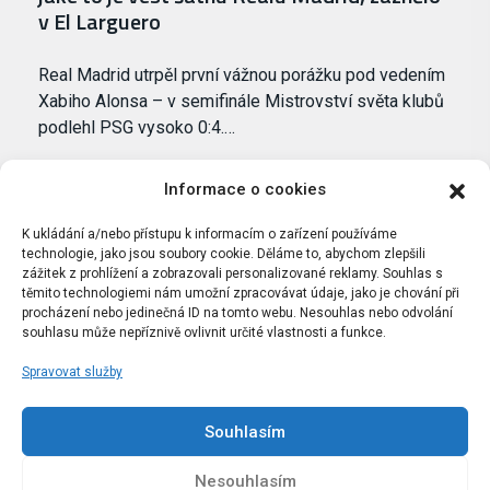
v El Larguero
Real Madrid utrpěl první vážnou porážku pod vedením
Xabiho Alonsa – v semifinále Mistrovství světa klubů
podlehl PSG vysoko 0:4.…
Informace o cookies
K ukládání a/nebo přístupu k informacím o zařízení používáme
technologie, jako jsou soubory cookie. Děláme to, abychom zlepšili
zážitek z prohlížení a zobrazovali personalizované reklamy. Souhlas s
těmito technologiemi nám umožní zpracovávat údaje, jako je chování při
procházení nebo jedinečná ID na tomto webu. Nesouhlas nebo odvolání
souhlasu může nepříznivě ovlivnit určité vlastnosti a funkce.
Spravovat služby
Portál Bílýbalet.cz byl založen pod názvem Real-
Madrid.cz v roce 2007
Souhlasím
Kopírování obsahu je přísně zakázáno.
Nesouhlasím