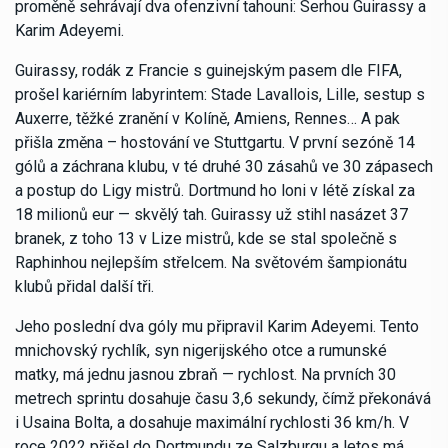
proměně sehrávají dva ofenzivní tahouni: Serhou Guirassy a
Karim Adeyemi.
Guirassy, rodák z Francie s guinejským pasem dle FIFA,
prošel kariérním labyrintem: Stade Lavallois, Lille, sestup s
Auxerre, těžké zranění v Kolíně, Amiens, Rennes… A pak
přišla změna – hostování ve Stuttgartu. V první sezóně 14
gólů a záchrana klubu, v té druhé 30 zásahů ve 30 zápasech
a postup do Ligy mistrů. Dortmund ho loni v létě získal za
18 milionů eur — skvělý tah. Guirassy už stihl nasázet 37
branek, z toho 13 v Lize mistrů, kde se stal společně s
Raphinhou nejlepším střelcem. Na světovém šampionátu
klubů přidal další tři.
Jeho poslední dva góly mu připravil Karim Adeyemi. Tento
mnichovský rychlík, syn nigerijského otce a rumunské
matky, má jednu jasnou zbraň — rychlost. Na prvních 30
metrech sprintu dosahuje času 3,6 sekundy, čímž překonává
i Usaina Bolta, a dosahuje maximální rychlosti 36 km/h. V
roce 2022 přišel do Dortmundu ze Salzburgu a letos má