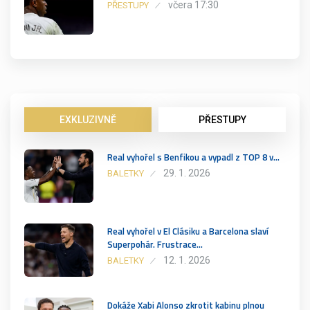
včera 17:30
PŘESTUPY
EXKLUZIVNĚ
PŘESTUPY
Real vyhořel s Benfikou a vypadl z TOP 8 v…
29. 1. 2026
BALETKY
Real vyhořel v El Clásiku a Barcelona slaví
Superpohár. Frustrace…
12. 1. 2026
BALETKY
Dokáže Xabi Alonso zkrotit kabinu plnou