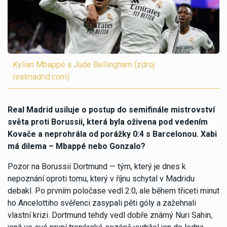
Kylian Mbappé a Jude Bellingham (zdroj:
realmadrid.com)
Real Madrid usiluje o postup do semifinále mistrovství
světa proti Borussii, která byla oživena pod vedením
Kovače a neprohrála od porážky 0:4 s Barcelonou. Xabi
má dilema – Mbappé nebo Gonzalo?
Pozor na Borussii Dortmund — tým, který je dnes k
nepoznání oproti tomu, který v říjnu schytal v Madridu
debakl. Po prvním poločase vedl 2:0, ale během třiceti minut
ho Ancelottiho svěřenci zasypali pěti góly a zažehnali
vlastní krizi. Dortmund tehdy vedl dobře známý Nuri Sahin,