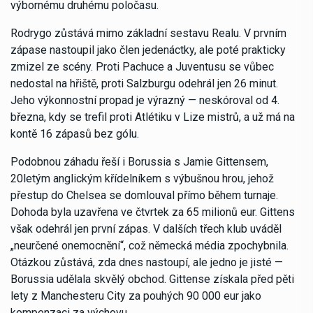
výbornému druhému poločasu.
Rodrygo zůstává mimo základní sestavu Realu. V prvním
zápase nastoupil jako člen jedenáctky, ale poté prakticky
zmizel ze scény. Proti Pachuce a Juventusu se vůbec
nedostal na hřiště, proti Salzburgu odehrál jen 26 minut.
Jeho výkonnostní propad je výrazný — neskóroval od 4.
března, kdy se trefil proti Atlétiku v Lize mistrů, a už má na
kontě 16 zápasů bez gólu.
Podobnou záhadu řeší i Borussia s Jamie Gittensem,
20letým anglickým křídelníkem s výbušnou hrou, jehož
přestup do Chelsea se domlouval přímo během turnaje.
Dohoda byla uzavřena ve čtvrtek za 65 milionů eur. Gittens
však odehrál jen první zápas. V dalších třech klub uváděl
„neurčené onemocnění“, což německá média zpochybnila.
Otázkou zůstává, zda dnes nastoupí, ale jedno je jisté —
Borussia udělala skvělý obchod. Gittense získala před pěti
lety z Manchesteru City za pouhých 90 000 eur jako
kompenzaci za výchovu.