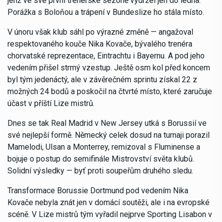
jenž ve své první trenérské sezóně vydržel jen do ledna.
Porážka s Boloňou a trápení v Bundeslize ho stála místo.
V únoru však klub sáhl po výrazné změně — angažoval
respektovaného kouče Nika Kovače, bývalého trenéra
chorvatské reprezentace, Eintrachtu i Bayernu. A pod jeho
vedením přišel strmý vzestup. Ještě osm kol před koncem
byl tým jedenáctý, ale v závěrečném sprintu získal 22 z
možných 24 bodů a poskočil na čtvrté místo, které zaručuje
účast v příští Lize mistrů.
Dnes se tak Real Madrid v New Jersey utká s Borussií ve
své nejlepší formě. Německý celek dosud na turnaji porazil
Mamelodi, Ulsan a Monterrey, remizoval s Fluminense a
bojuje o postup do semifinále Mistrovství světa klubů.
Solidní výsledky — byť proti soupeřům druhého sledu.
Transformace Borussie Dortmund pod vedením Nika
Kovače nebyla znát jen v domácí soutěži, ale i na evropské
scéně. V Lize mistrů tým vyřadil nejprve Sporting Lisabon v