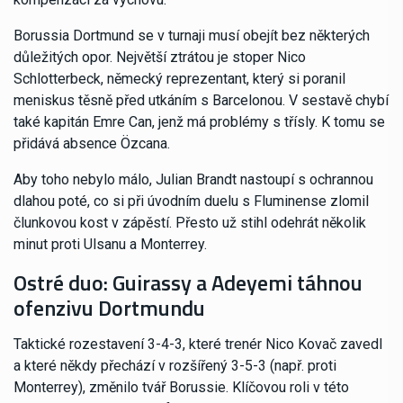
Borussia Dortmund se v turnaji musí obejít bez některých
důležitých opor. Největší ztrátou je stoper Nico
Schlotterbeck, německý reprezentant, který si poranil
meniskus těsně před utkáním s Barcelonou. V sestavě chybí
také kapitán Emre Can, jenž má problémy s třísly. K tomu se
přidává absence Özcana.
Aby toho nebylo málo, Julian Brandt nastoupí s ochrannou
dlahou poté, co si při úvodním duelu s Fluminense zlomil
člunkovou kost v zápěstí. Přesto už stihl odehrát několik
minut proti Ulsanu a Monterrey.
Ostré duo: Guirassy a Adeyemi táhnou
ofenzivu Dortmundu
Taktické rozestavení 3-4-3, které trenér Nico Kovač zavedl
a které někdy přechází v rozšířený 3-5-3 (např. proti
Monterrey), změnilo tvář Borussie. Klíčovou roli v této