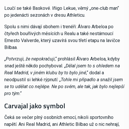
Loučí se také Baskové. Iñigo Lekue, věrný „one‑club man“
po jedenácti sezonách v dresu Athleticu.
Spolu s nimi dávají sbohem i trenéři: Álvaro Arbeloa po
čtyřech bouřlivých měsících u Realu a také nestárnoucí
Ernesto Valverde, který uzavírá svou třetí etapu na lavičce
Bilbaa.
„
Potvrzuji, že nepokračuji
,“ prohlásil Álvaro Arbeloa, kdyby
snad ještě někdo pochyboval. „
Dělal jsem to s ohledem na
Real Madrid, v jiném klubu by to bylo jiné
,“ dodal a
neodpustil si lehké rýpnutí: „
Tohle mi připadlo a snažil jsem
se to udělat co nejlépe. Ne po svém, ale tak, jak bylo nejlepší
pro tým
.“
Carvajal jako symbol
Čeká se večer plný osobních emocí, nikoli sportovního
napětí. Ani Real Madrid, ani Athletic Bilbao už o nic nehrají,