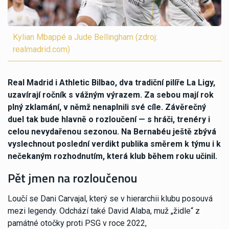
Kylian Mbappé a Jude Bellingham (zdroj:
realmadrid.com)
Real Madrid i Athletic Bilbao, dva tradiční pilíře La Ligy,
uzavírají ročník s vážným výrazem. Za sebou mají rok
plný zklamání, v němž nenaplnili své cíle. Závěrečný
duel tak bude hlavně o rozloučení — s hráči, trenéry i
celou nevydařenou sezonou. Na Bernabéu ještě zbývá
vyslechnout poslední verdikt publika směrem k týmu i k
nečekaným rozhodnutím, která klub během roku učinil.
Pět jmen na rozloučenou
Loučí se Dani Carvajal, který se v hierarchii klubu posouvá
mezi legendy. Odchází také David Alaba, muž „židle“ z
památné otočky proti PSG v roce 2022,