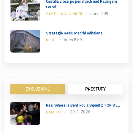
Castilla vítězí po penaltách nad Racingem
Ferrol
dnes 9:09
CASTILLA A JUNIOŘI
Strategie Realu Madrid odhalena
dnes 8:59
KLUB
EXKLUZIVNĚ
PŘESTUPY
Real vyhořel s Benfikou a vypadl z TOP 8 v…
29. 1. 2026
BALETKY