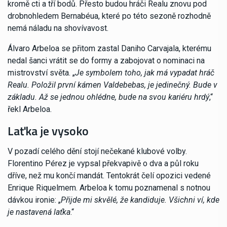
kromě cti a tří bodů. Přesto budou hráči Realu znovu pod
drobnohledem Bernabéua, které po této sezoně rozhodně
nemá náladu na shovívavost.
Álvaro Arbeloa se přitom zastal Daniho Carvajala, kterému
nedal šanci vrátit se do formy a zabojovat o nominaci na
mistrovství světa. „
Je symbolem toho, jak má vypadat hráč
Realu. Položil první kámen Valdebebas, je jedinečný. Bude v
základu. Až se jednou ohlédne, bude na svou kariéru hrdý
,“
řekl Arbeloa.
Laťka je vysoko
V pozadí celého dění stojí nečekané klubové volby.
Florentino Pérez je vypsal překvapivě o dva a půl roku
dříve, než mu končí mandát. Tentokrát čelí opozici vedené
Enrique Riquelmem. Arbeloa k tomu poznamenal s notnou
dávkou ironie: „
Přijde mi skvělé, že kandiduje. Všichni ví, kde
je nastavená laťka
.“