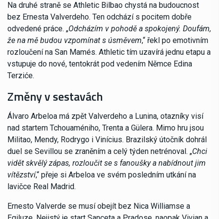
Na druhé straně se Athletic Bilbao chystá na budoucnost
bez Ernesta Valverdeho. Ten odchází s pocitem dobře
odvedené práce. „
Odcházím v pohodě a spokojený. Doufám,
že na mě budou vzpomínat s úsměvem
,“ řekl po emotivním
rozloučení na San Mamés. Athletic tím uzavírá jednu etapu a
vstupuje do nové, tentokrát pod vedením Němce Edina
Terziće.
Změny v sestavách
Álvaro Arbeloa má zpět Valverdeho a Lunina, otazníky visí
nad startem Tchouaméniho, Trenta a Gülera. Mimo hru jsou
Militao, Mendy, Rodrygo i Vinícius. Brazilský útočník dohrál
duel se Sevillou se zraněním a celý týden netrénoval. „
Chci
vidět skvělý zápas, rozloučit se s fanoušky a nabídnout jim
vítězství
,“ přeje si Arbeloa ve svém posledním utkání na
lavičce Real Madrid.
Ernesto Valverde se musí obejít bez Nica Williamse a
Egiluze. Nejistý je start Sanceta a Pradose, naopak Vivian a