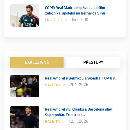
COPE: Real Madrid nepřivede dalšího
záložníka, spoléhá na Bernarda Silvu
dnes 6:00
PŘESTUPY
EXKLUZIVNĚ
PŘESTUPY
Real vyhořel s Benfikou a vypadl z TOP 8 v…
29. 1. 2026
BALETKY
Real vyhořel v El Clásiku a Barcelona slaví
Superpohár. Frustrace…
12. 1. 2026
BALETKY