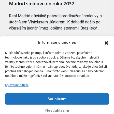
Madrid smlouvu do roku 2032
Real Madrid oficiálně potvrdil prodloužení smlouvy s
útočníkem Viníciusem Júniorem. K dohodě došlo po
včerejším jednání mezi oběma stranami. Brazilský…
Informace o cookies
K ukládání a/nebo přístupu k informacím o zařízení používáme
technologie, jako jsou soubory cookie. Děláme to, abychom zlepšili
zážitek z prohlížení a zobrazovali personalizované reklamy. Souhlas s
těmito technologiemi nám umožní zpracovávat údaje, jako je chování při
procházení nebo jedinečná ID na tomto webu. Nesouhlas nebo odvolání
souhlasu může nepříznivě ovlivnit určité vlastnosti a funkce.
Spravovat služby
Portál Bílýbalet.cz byl založen pod názvem Real-
Madrid.cz v roce 2007
Souhlasím
Kopírování obsahu je přísně zakázáno.
Nesouhlasím