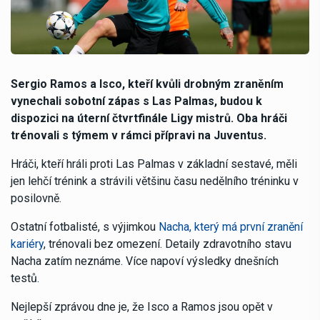
Sergio Ramos a Isco, kteří kvůli drobným zraněním
vynechali sobotní zápas s Las Palmas, budou k
dispozici na úterní čtvrtfinále Ligy mistrů. Oba hráči
trénovali s týmem v rámci přípravi na Juventus.
Hráči, kteří hráli proti Las Palmas v základní sestavé, měli
jen lehčí trénink a strávili většinu času nedělního tréninku v
posilovně.
Ostatní fotbalisté, s výjimkou
Nacha, který má první zranění
kariéry
, trénovali bez omezení. Detaily zdravotního stavu
Nacha zatím neznáme. Více napoví výsledky dnešních
testů.
Nejlepší zprávou dne je, že Isco a Ramos jsou opět v