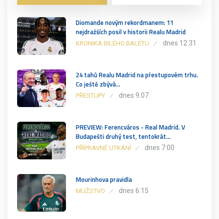
Diomande novým rekordmanem: 11
nejdražších posil v historii Realu Madrid
dnes 12:31
KRONIKA BILÉHO BALETU
24 tahů Realu Madrid na přestupovém trhu.
Co ještě zbývá…
dnes 9:07
PŘESTUPY
PREVIEW: Ferencváros - Real Madrid. V
Budapešti druhý test, tentokrát…
dnes 7:00
PŘÍPRAVNÉ UTKÁNÍ
Mourinhova pravidla
dnes 6:15
MUŽSTVO