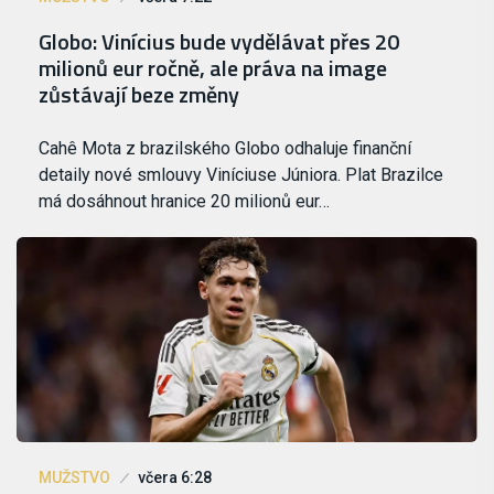
Globo: Vinícius bude vydělávat přes 20
milionů eur ročně, ale práva na image
zůstávají beze změny
Cahê Mota z brazilského Globo odhaluje finanční
detaily nové smlouvy Viníciuse Júniora. Plat Brazilce
má dosáhnout hranice 20 milionů eur…
MUŽSTVO
včera 6:28