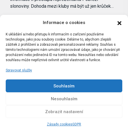
slonoviny. Dohoda mezi kluby má být už jen krůček…
Informace o cookies
K ukládání a/nebo přístupu k informacím o zařízení používáme
technologie, jako jsou soubory cookie. Děláme to, abychom zlepšili
zážitek z prohlížení a zobrazovali personalizované reklamy. Souhlas s
těmito technologiemi nám umožní zpracovávat údaje, jako je chování při
procházení nebo jedinečná ID na tomto webu. Nesouhlas nebo odvolání
souhlasu může nepříznivě ovlivnit určité vlastnosti a funkce.
Spravovat služby
Portál Bílýbalet.cz byl založen pod názvem Real-
Madrid.cz v roce 2007
Souhlasím
Kopírování obsahu je přísně zakázáno.
Nesouhlasím
Zobrazit nastavení
Zásady cookies
GDPR