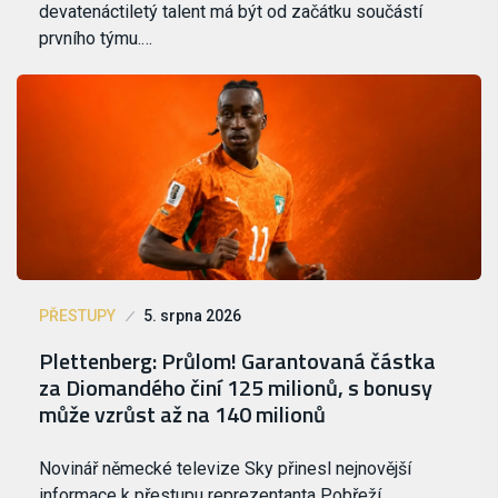
devatenáctiletý talent má být od začátku součástí
prvního týmu.…
PŘESTUPY
5. srpna 2026
Plettenberg: Průlom! Garantovaná částka
za Diomandého činí 125 milionů, s bonusy
může vzrůst až na 140 milionů
Novinář německé televize Sky přinesl nejnovější
informace k přestupu reprezentanta Pobřeží