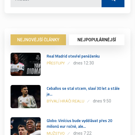
NEJNOVĚJŠÍ ČLÁNKY
NEJPOPULÁRNĚJŠÍ
Real Madrid otevřel peněženku
dnes 12:30
PŘESTUPY
Ceballos se stal otcem, slaví 30 let a stále
je…
dnes 9:50
BÝVALÍ HRÁČI REALU
Globo: Vinícius bude vydělávat přes 20
milionů eur ročně, ale…
dnes 7:22
MUŽSTVO