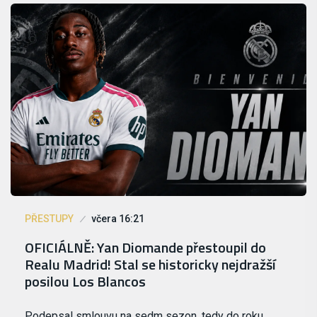
PŘESTUPY
včera 16:21
OFICIÁLNĚ: Yan Diomande přestoupil do
Realu Madrid! Stal se historicky nejdražší
posilou Los Blancos
Podepsal smlouvu na sedm sezon, tedy do roku