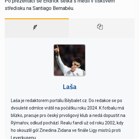
Po prezentaci se Endrick setká s médii v tiskovém
středisku na Santiago Bernabéu.
Laša
Laša je redaktorem portálu Bilybalet.cz. Do redakce se po
dvouleté odmlce vrátil na počátku roku 2024. K fotbalu má
blízko, pracuje pro český prvoligový klub a nedá dopustit na
Rýmařov, odkud pochází. Realu fandí už od roku 2002, kdy
ho okouzlil gól Zinedina Zidana ve finále Ligy mistrů proti
Leverkusenu.