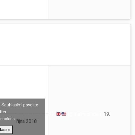
 'Souhlasím' povolíte
tter
— Real Madrid C.F.
(@realmadriden)
19.
cookies
října 2018
lasím