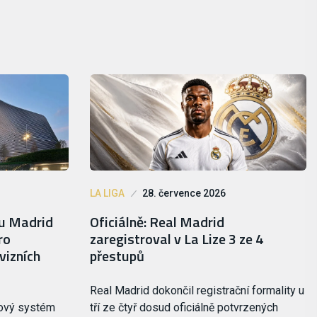
LA LIGA
28. července 2026
lu Madrid
Oficiálně: Real Madrid
ro
zaregistroval v La Lize 3 ze 4
vizních
přestupů
Real Madrid dokončil registrační formality u
nový systém
tří ze čtyř dosud oficiálně potvrzených