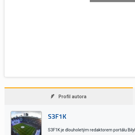
Profil autora
S3F1K
S3F1K je dlouholetým redaktorem portálu BilyB