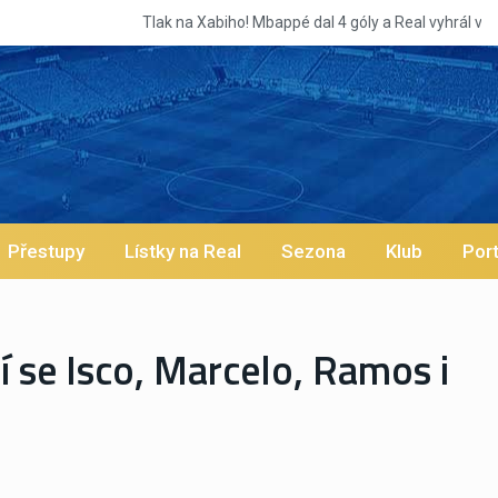
 a Real vyhrál v Řecku, ale otazníky zůstávají | BALETKY #31
Přestupy
Lístky na Real
Sezona
Klub
Port
 se Isco, Marcelo, Ramos i