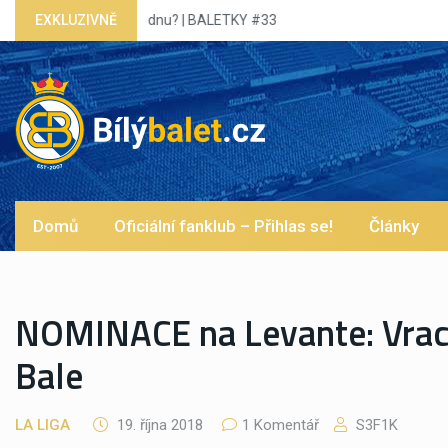
EXKLUZIVNĚ
Tlak na Xabiho! Mbappé dal 4 góly
Domů
Oficiální fanklub – Přihlas se!
Články
NOMINACE na Levante: Vrací
Bale
LA LIGA
19. října 2018
1 Komentář
S3F1K