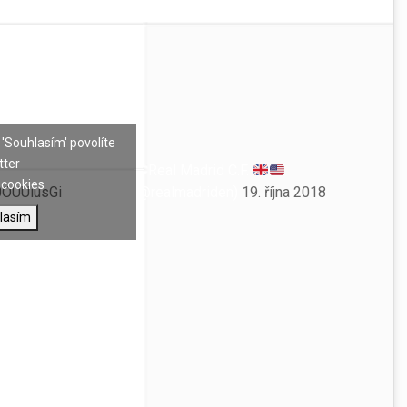
 'Souhlasím' povolíte
tter
— Real Madrid C.F.
cookies
F0OUUiusGi
(@realmadriden)
19. října 2018
lasím