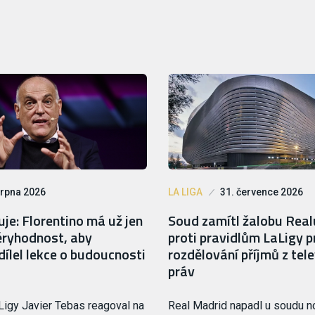
srpna 2026
LA LIGA
31. července 2026
je: Florentino má už jen
Soud zamítl žalobu Rea
ryhodnost, aby
proti pravidlům LaLigy p
ílel lekce o budoucnosti
rozdělování příjmů z tele
práv
Ligy Javier Tebas reagoval na
Real Madrid napadl u soudu 