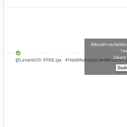
Kliknutím na tlačítko
Twi
This is our 20-man squad for LaLiga match against
Zásady 
@LevanteUD
!
#RMLiga
|
#HalaMadrid
pic.twitter.com/
Souh