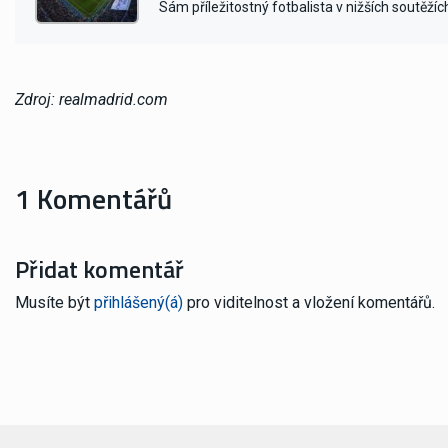
Sám příležitostný fotbalista v nižších soutěžíc
Zdroj: realmadrid.com
1 Komentářů
Přidat komentář
Musíte být
přihlášený(á)
pro viditelnost a vložení komentářů.