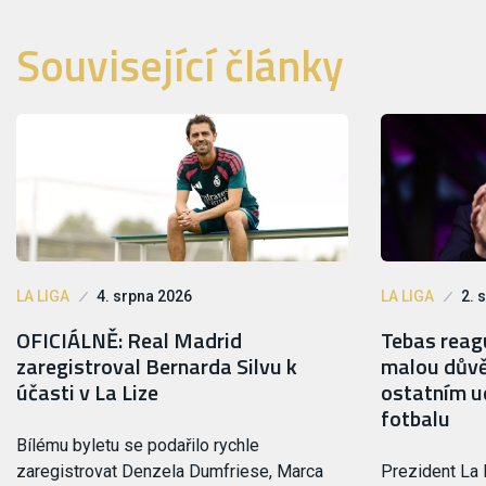
Související články
LA LIGA
4. srpna 2026
LA LIGA
2. 
OFICIÁLNĚ: Real Madrid
Tebas reagu
zaregistroval Bernarda Silvu k
malou důvě
účasti v La Lize
ostatním ud
fotbalu
Bílému byletu se podařilo rychle
zaregistrovat Denzela Dumfriese, Marca
Prezident La 