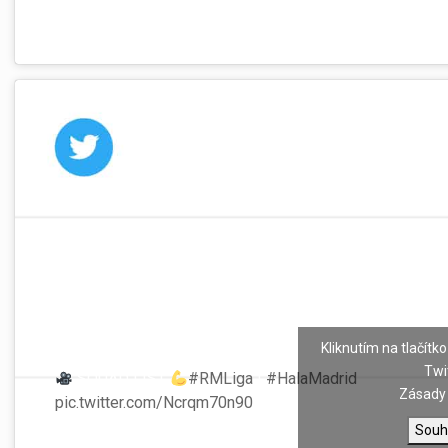
Kliknutím na tlačítko
Twi
SQUAD LIST
#RMLiga
|
#HalaMadrid
Zásady 
pic.twitter.com/Ncrqm70n90
Souh