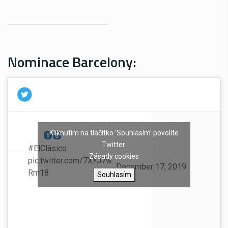
Nominace Barcelony:
Kliknutím na tlačítko 'Souhlasím' povolíte
The
for
— FC Barcelona
Twitter
#ElClásico
!
(@FCBarcelona)
Zásady cookies
pic.twitter.com/7XYJ7w
December 17, 2019
Rm18
Souhlasím