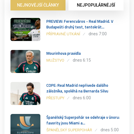
NEJNOVĚJŠÍ ČLÁNKY
NEJPOPULÁRNĚJŠÍ
PREVIEW: Ferencváros - Real Madrid. V
Budapešti druhý test, tentokrát…
dnes 7:00
PŘÍPRAVNÉ UTKÁNÍ
Mourinhova pravidla
dnes 6:15
MUŽSTVO
COPE: Real Madrid nepřivede dalšího
záložníka, spoléhá na Bernarda Silvu
dnes 6:00
PŘESTUPY
Španělský Superpohár se odehraje v únoru:
favority jsou Miami a…
dnes 5:00
ŠPANĚLSKÝ SUPERPOHÁR