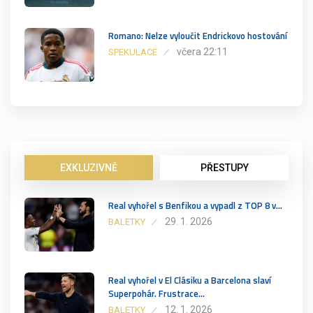
Romano: Nelze vyloučit Endrickovo hostování
včera 22:11
SPEKULACE
EXKLUZIVNĚ
PŘESTUPY
Real vyhořel s Benfikou a vypadl z TOP 8 v…
29. 1. 2026
BALETKY
Real vyhořel v El Clásiku a Barcelona slaví
Superpohár. Frustrace…
12. 1. 2026
BALETKY