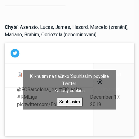
Chybí:
Asensio, Lucas, James, Hazard, Marcelo (zranění),
Mariano, Brahim, Odriozola (nenominovaní)
¡Estos son los 19 convocados
— Real Madrid
Kliknutím na tlačítko 'Souhlasím' povolíte
para el partido ante el
C.F.
Twitter
@FCBarcelona_es
!
#ElClasico
|
(@realmadrid)
Zásady cookies
#RMLiga
December 17,
Souhlasím
pic.twitter.com/EoMk3p7EYX
2019