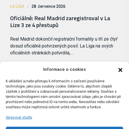
LA LIGA
28. července 2026
Oficiálně: Real Madrid zaregistroval v La
Lize 3 ze 4 přestupů
Real Madrid dokončil registrační formality u tří ze čtyř
dosud oficiálně potvrzených posil. La Liga na svých
oficiálních stránkách potvrdila,…
Informace o cookies
K ukládání a/nebo přístupu k informacím o zařízení používáme
technologie, jako jsou soubory cookie. Děláme to, abychom zlepšili
zážitek z prohlížení a zobrazovali personalizované reklamy. Souhlas s
těmito technologiemi nám umožní zpracovávat údaje, jako je chování při
procházení nebo jedinečná ID na tomto webu. Nesouhlas nebo odvolání
souhlasu může nepříznivě ovlivnit určité vlastnosti a funkce.
Spravovat služby
Portál Bílýbalet.cz byl založen pod názvem Real-