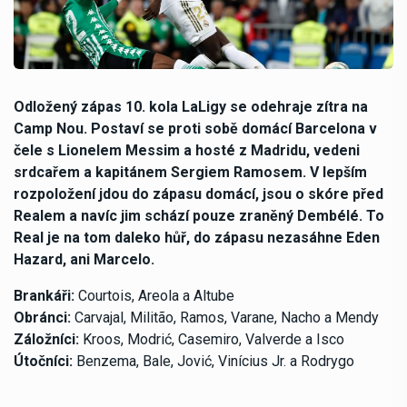
Odložený zápas 10. kola LaLigy se odehraje zítra na
Camp Nou. Postaví se proti sobě domácí Barcelona v
čele s Lionelem Messim a hosté z Madridu, vedeni
srdcařem a kapitánem Sergiem Ramosem. V lepším
rozpoložení jdou do zápasu domácí, jsou o skóre před
Realem a navíc jim schází pouze zraněný Dembélé. To
Real je na tom daleko hůř, do zápasu nezasáhne Eden
Hazard, ani Marcelo.
Brankáři:
Courtois, Areola a Altube
Obránci:
Carvajal,
Militão, Ramos,
Varane, Nacho a Mendy
Záložníci:
Kroos, Modrić, Casemiro, Valverde a Isco
Útočníci:
Benzema, Bale, Jović, Vinícius Jr. a Rodrygo