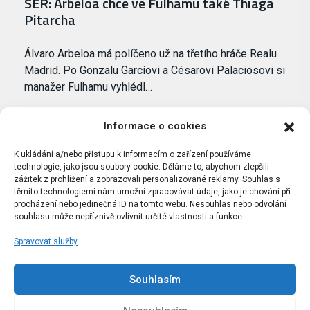
SER: Arbeloa chce ve Fulhamu také Thiaga
Pitarcha
Álvaro Arbeloa má políčeno už na třetího hráče Realu
Madrid. Po Gonzalu Garcíovi a Césarovi Palaciosovi si
manažer Fulhamu vyhlédl…
Informace o cookies
K ukládání a/nebo přístupu k informacím o zařízení používáme
technologie, jako jsou soubory cookie. Děláme to, abychom zlepšili
zážitek z prohlížení a zobrazovali personalizované reklamy. Souhlas s
těmito technologiemi nám umožní zpracovávat údaje, jako je chování při
procházení nebo jedinečná ID na tomto webu. Nesouhlas nebo odvolání
souhlasu může nepříznivě ovlivnit určité vlastnosti a funkce.
Spravovat služby
Portál Bílýbalet.cz byl založen pod názvem Real-
Madrid.cz v roce 2007
Souhlasím
Kopírování obsahu je přísně zakázáno.