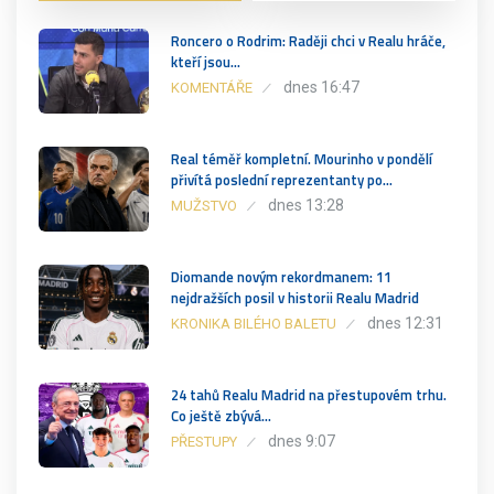
Roncero o Rodrim: Raději chci v Realu hráče,
kteří jsou…
dnes 16:47
KOMENTÁŘE
Real téměř kompletní. Mourinho v pondělí
přivítá poslední reprezentanty po…
dnes 13:28
MUŽSTVO
Diomande novým rekordmanem: 11
nejdražších posil v historii Realu Madrid
dnes 12:31
KRONIKA BILÉHO BALETU
24 tahů Realu Madrid na přestupovém trhu.
Co ještě zbývá…
dnes 9:07
PŘESTUPY