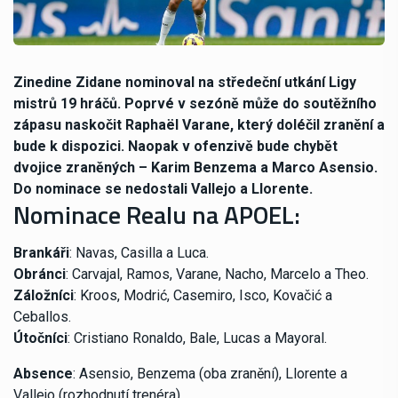
Zinedine Zidane nominoval na středeční utkání Ligy
mistrů 19 hráčů. Poprvé v sezóně může do soutěžního
zápasu naskočit Raphaël Varane, který doléčil zranění a
bude k dispozici. Naopak v ofenzivě bude chybět
dvojice zraněných – Karim Benzema a Marco Asensio.
Do nominace se nedostali Vallejo a Llorente.
Nominace Realu na APOEL:
Brankáři
: Navas, Casilla a Luca.
Obránci
: Carvajal, Ramos, Varane, Nacho, Marcelo a Theo.
Záložníci
: Kroos, Modrić, Casemiro, Isco, Kovačić a
Ceballos.
Útočníci
: Cristiano Ronaldo, Bale, Lucas a Mayoral.
Absence
: Asensio, Benzema (oba zranění), Llorente a
Vallejo (rozhodnutí trenéra)