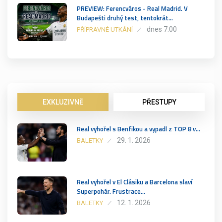
PREVIEW: Ferencváros - Real Madrid. V
Budapešti druhý test, tentokrát…
dnes 7:00
PŘÍPRAVNÉ UTKÁNÍ
EXKLUZIVNĚ
PŘESTUPY
Real vyhořel s Benfikou a vypadl z TOP 8 v…
29. 1. 2026
BALETKY
Real vyhořel v El Clásiku a Barcelona slaví
Superpohár. Frustrace…
12. 1. 2026
BALETKY