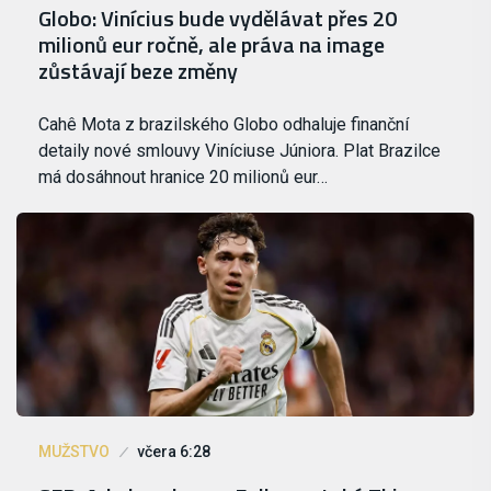
Globo: Vinícius bude vydělávat přes 20
milionů eur ročně, ale práva na image
zůstávají beze změny
Cahê Mota z brazilského Globo odhaluje finanční
detaily nové smlouvy Viníciuse Júniora. Plat Brazilce
má dosáhnout hranice 20 milionů eur…
MUŽSTVO
včera 6:28