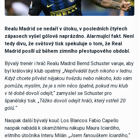
Realu Madrid se nedaří v útoku, v posledních čtyřech
zápasech vyšel gólově naprázdno. Alarmující fakt. Není
tedy divu, že světový tisk spekuluje o tom, že Real
Madrid posílí už během zimního přestupového období.
Bývalý trenér i hráč Realu Madrid Bernd Schuster varuje, aby
byl královský klub opatrný.
„Nepřiváděl bych nikoho v lednu.
Když chcete přivést nějakou hvězdu nebo někoho, kdo vám
pomůže, myslím, že je s ním něco špatně, pokud mu klub
v té době dovolí odejít,“
zamyslel se Schuster pro
španělský tisk.
„Těžko dovolí odejít hráči, který vstřelí 20
gólů.“
Naopak další bývalý kouč Los Blancos Fabio Capello
naopak nabádá k okamžitému nákupu Maura Iciardiho,
elitního útočníka Interu Milán.
„Jsem fanouškem Iciardiho,“