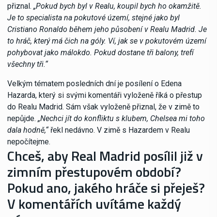
přiznal.
„Pokud bych byl v Realu, koupil bych ho okamžitě.
Je to specialista na pokutové území, stejné jako byl
Cristiano Ronaldo během jeho působení v Realu Madrid. Je
to hráč, který má čich na góly. Ví, jak se v pokutovém území
pohybovat jako málokdo. Pokud dostane tři balony, trefí
všechny tři.“
Velkým tématem posledních dní je posílení o Edena
Hazarda, který si svými komentáři vyloženě říká o přestup
do Realu Madrid. Sám však vyloženě přiznal, že v zimě to
nepůjde.
„Nechci jít do konfliktu s klubem, Chelsea mi toho
dala hodně,“
řekl nedávno. V zimě s Hazardem v Realu
nepočítejme.
Chceš, aby Real Madrid posílil již v
zimním přestupovém období?
Pokud ano, jakého hráče si přeješ?
V komentářích uvítáme každý