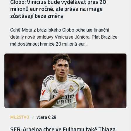
Globo: Vinícius bude vydělávat přes 20
milionů eur ročně, ale práva na image
zůstávají beze změny
Cahê Mota z brazilského Globo odhaluje finanční
detaily nové smlouvy Viníciuse Júniora. Plat Brazilce
má dosáhnout hranice 20 milionů eur…
MUŽSTVO
včera 6:28
SER: Arbeloa chce ve Fulhamu také Thiaga