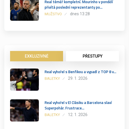
Real téměř kompletní. Mourinho v pondělí
přivítá poslední reprezentanty po…
dnes 13:28
MUŽSTVO
EXKLUZIVNĚ
PŘESTUPY
Real vyhořel s Benfikou a vypadl z TOP 8 v…
29. 1. 2026
BALETKY
Real vyhořel v El Clásiku a Barcelona slaví
Superpohár. Frustrace…
12. 1. 2026
BALETKY