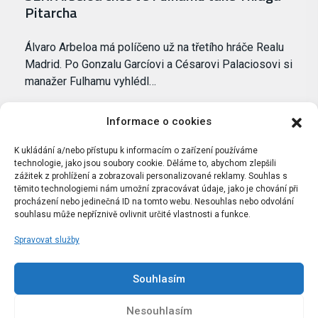
Pitarcha
Álvaro Arbeloa má políčeno už na třetího hráče Realu
Madrid. Po Gonzalu Garcíovi a Césarovi Palaciosovi si
manažer Fulhamu vyhlédl…
Informace o cookies
K ukládání a/nebo přístupu k informacím o zařízení používáme
technologie, jako jsou soubory cookie. Děláme to, abychom zlepšili
zážitek z prohlížení a zobrazovali personalizované reklamy. Souhlas s
těmito technologiemi nám umožní zpracovávat údaje, jako je chování při
procházení nebo jedinečná ID na tomto webu. Nesouhlas nebo odvolání
souhlasu může nepříznivě ovlivnit určité vlastnosti a funkce.
Spravovat služby
Portál Bílýbalet.cz byl založen pod názvem Real-
Madrid.cz v roce 2007
Souhlasím
Kopírování obsahu je přísně zakázáno.
Nesouhlasím