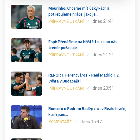
Mourinho: Chceme mít úzký kádr a
potřebujeme hráče, jako je…
dnes 21:41
PŘÍPRAVNÉ UTKÁNÍ
Espí: Přenášíme na hřiště to, co po nás
trenér požaduje
dnes 21:21
PŘÍPRAVNÉ UTKÁNÍ
REPORT: Ferencváros - Real Madrid 1:2.
Výhra v Budapešti
dnes 20:51
PŘÍPRAVNÉ UTKÁNÍ
Roncero o Rodrim: Raději chci v Realu hráče,
kteří jsou…
dnes 16:47
KOMENTÁŘE