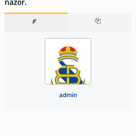
názor.
admin