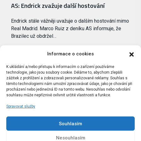
AS: Endrick zvažuje další hostování
Endrick stále vážněji uvažuje o dalším hostování mimo
Real Madrid. Marco Ruiz z deníku AS informuje, že
Brazilec už obdržel…
Informace o cookies
K ukládání a/nebo přístupu k informacím o zařízení používáme
technologie, jako jsou soubory cookie. Děláme to, abychom zlepšili
zážitek z prohlížení a zobrazovali personalizované reklamy. Souhlas s
těmito technologiemi nám umožní zpracovávat údaje, jako je chování při
procházení nebo jedinečná ID na tomto webu. Nesouhlas nebo odvolání
souhlasu může nepříznivě ovlivnit určité vlastnosti a funkce.
Spravovat služby
Portál Bílýbalet.cz byl založen pod názvem Real-
Madrid.cz v roce 2007
Souhlasím
Kopírování obsahu je přísně zakázáno.
Nesouhlasím