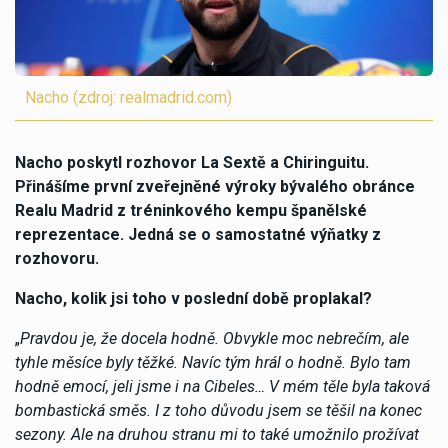
Nacho (zdroj: realmadrid.com)
Nacho poskytl rozhovor La Sextě a Chiringuitu.
Přinášíme první zveřejněné výroky bývalého obránce
Realu Madrid z tréninkového kempu španělské
reprezentace. Jedná se o samostatné výňatky z
rozhovoru.
Nacho, kolik jsi toho v poslední době proplakal?
„
Pravdou je, že docela hodně. Obvykle moc nebrečím, ale
tyhle měsíce byly těžké. Navíc tým hrál o hodně. Bylo tam
hodně emocí, jeli jsme i na Cibeles… V mém těle byla taková
bombastická směs. I z toho důvodu jsem se těšil na konec
sezony. Ale na druhou stranu mi to také umožnilo prožívat