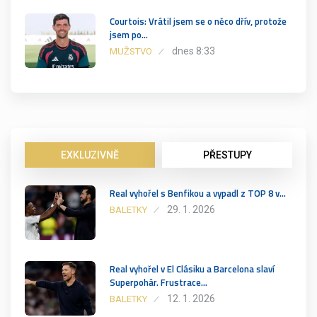
Courtois: Vrátil jsem se o něco dřív, protože
jsem po…
dnes 8:33
MUŽSTVO
EXKLUZIVNĚ
PŘESTUPY
Real vyhořel s Benfikou a vypadl z TOP 8 v…
29. 1. 2026
BALETKY
Real vyhořel v El Clásiku a Barcelona slaví
Superpohár. Frustrace…
12. 1. 2026
BALETKY