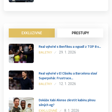
EXKLUZIVNĚ
PŘESTUPY
Real vyhořel s Benfikou a vypadl z TOP 8 v…
29. 1. 2026
BALETKY
Real vyhořel v El Clásiku a Barcelona slaví
Superpohár. Frustrace…
12. 1. 2026
BALETKY
Dokáže Xabi Alonso zkrotit kabinu plnou
silných eg?
8. 1. 2026
EXKLUZIVNĚ