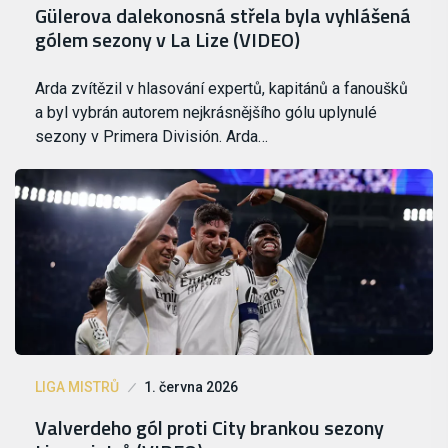
Gülerova dalekonosná střela byla vyhlášená
gólem sezony v La Lize (VIDEO)
Arda zvítězil v hlasování expertů, kapitánů a fanoušků
a byl vybrán autorem nejkrásnějšího gólu uplynulé
sezony v Primera División. Arda…
LIGA MISTRŮ
1. června 2026
Valverdeho gól proti City brankou sezony