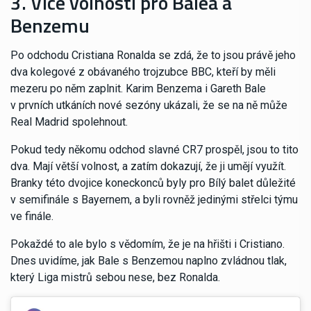
3. Více volnosti pro Balea a
Benzemu
Po odchodu Cristiana Ronalda se zdá, že to jsou právě jeho
dva kolegové z obávaného trojzubce BBC, kteří by měli
mezeru po něm zaplnit. Karim Benzema i Gareth Bale
v prvních utkáních nové sezóny ukázali, že se na ně může
Real Madrid spolehnout.
Pokud tedy někomu odchod slavné CR7 prospěl, jsou to tito
dva. Mají větší volnost, a zatím dokazují, že ji umějí využít.
Branky této dvojice koneckonců byly pro Bílý balet důležité
v semifinále s Bayernem, a byli rovněž jedinými střelci týmu
ve finále.
Pokaždé to ale bylo s vědomím, že je na hřišti i Cristiano.
Dnes uvidíme, jak Bale s Benzemou naplno zvládnou tlak,
který Liga mistrů sebou nese, bez Ronalda.