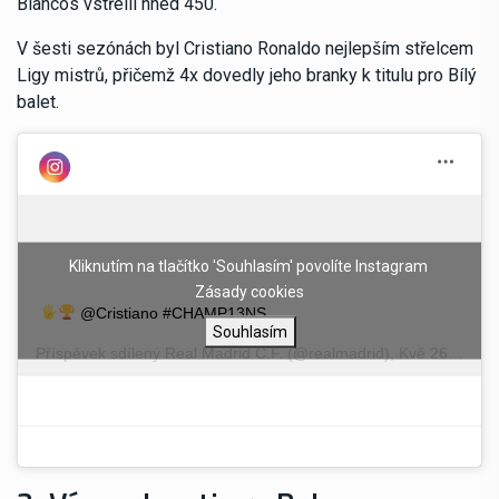
Blancos vstřelil hned 450.
V šesti sezónách byl Cristiano Ronaldo nejlepším střelcem
Ligy mistrů, přičemž 4x dovedly jeho branky k titulu pro Bílý
balet.
Kliknutím na tlačítko 'Souhlasím' povolíte Instagram
Zásady cookies
@Cristiano #CHAMP13NS
Souhlasím
Příspěvek sdílený
Real Madrid C.F.
(@realmadrid),
Kvě 26, 2018 v 3:39 PDT