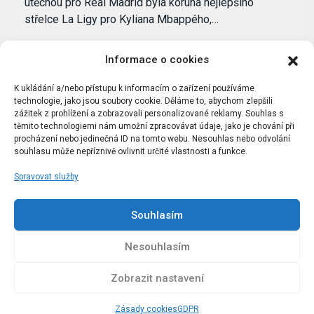
útěchou pro Real Madrid byla koruna nejlepšího
střelce La Ligy pro Kyliana Mbappého,…
Informace o cookies
K ukládání a/nebo přístupu k informacím o zařízení používáme
technologie, jako jsou soubory cookie. Děláme to, abychom zlepšili
zážitek z prohlížení a zobrazovali personalizované reklamy. Souhlas s
těmito technologiemi nám umožní zpracovávat údaje, jako je chování při
procházení nebo jedinečná ID na tomto webu. Nesouhlas nebo odvolání
souhlasu může nepříznivě ovlivnit určité vlastnosti a funkce.
Spravovat služby
Portál Bílýbalet.cz byl založen pod názvem Real-
Madrid.cz v roce 2007
Souhlasím
Kopírování obsahu je přísně zakázáno.
Nesouhlasím
Zobrazit nastavení
Zásady cookies
GDPR