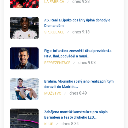
dnes 9:28
LA FÁBRICA
AS: Real a Lipsko dosáhly úplné dohody o
Diomandém
dnes 9:18
SPEKULACE
Figo: Infantino znesvětil úřad prezidenta
FIFA, lhal, podváděl a musí…
dnes 9:03
REPREZENTACE
Brahim: Mourinho i celý jeho realizační tým
dorazili do Madridu…
dnes 8:49
MUŽSTVO
Zahájena montáž konstrukce pro nápis
Bernabéu a testy druhého LED…
dnes 8:34
KLUB