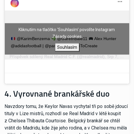
Kliknutím na tlačítko 'Souhlasím' povolíte Instagram
Zásady cookies
@KarimBenzema
@GarethBale11
Alex Hunter
@adidasfootball | @parley.tv | #HereToCreate
Souhlasím
Příspěvek sdílený
Real Madrid C.F.
(@realmadrid),
Srp 7, 2018 v 6:30 PDT
4. Vyrovnané brankářské duo
Navzdory tomu, že Keylor Navas vychytal tři po sobě jdoucí
tituly v Lize mistrů, rozhodl se Real Madrid v létě koupit
z Chelsea Thibauta Courtoise. Belgický brankář se chtěl
vrátit do Madridu, kde žije jeho rodina, a v Chelsea mu měla