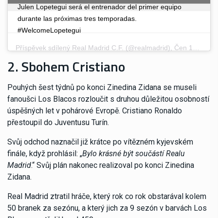
Julen Lopetegui será el entrenador del primer equipo
durante las próximas tres temporadas.
#WelcomeLopetegui
Příspěvek sdílený
Real Madrid C.F.
(@realmadrid),
Čen 12, 2018 v 8:41 PDT
2. Sbohem Cristiano
Pouhých šest týdnů po konci Zinedina Zidana se museli
fanoušci Los Blacos rozloučit s druhou důležitou osobností
úspěšných let v pohárové Evropě. Cristiano Ronaldo
přestoupil do Juventusu Turín.
Svůj odchod naznačil již krátce po vítězném kyjevském
finále, když prohlásil: „
Bylo krásné být součástí Realu
Madrid
.“ Svůj plán nakonec realizoval po konci Zinedina
Zidana.
Real Madrid ztratil hráče, který rok co rok obstarával kolem
50 branek za sezónu, a který jich za 9 sezón v barvách Los