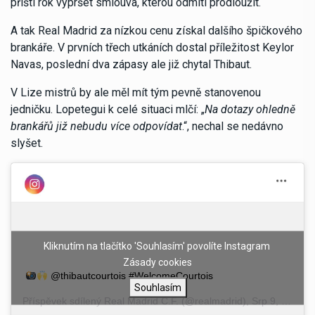
příští rok vypršet smlouva, kterou odmítl prodloužit.
A tak Real Madrid za nízkou cenu získal dalšího špičkového
brankáře. V prvních třech utkáních dostal příležitost Keylor
Navas, poslední dva zápasy ale již chytal Thibaut.
V Lize mistrů by ale měl mít tým pevně stanovenou
jedničku. Lopetegui k celé situaci mlčí: „
Na dotazy ohledně
brankářů již nebudu více odpovídat
.“, nechal se nedávno
slyšet.
Kliknutím na tlačítko 'Souhlasím' povolíte Instagram
Zásady cookies
@thibautcourtois #WelcomeCourtois
Souhlasím
Příspěvek sdílený
Real Madrid C.F.
(@realmadrid),
Srp 9, 2018 v 7:42 PDT