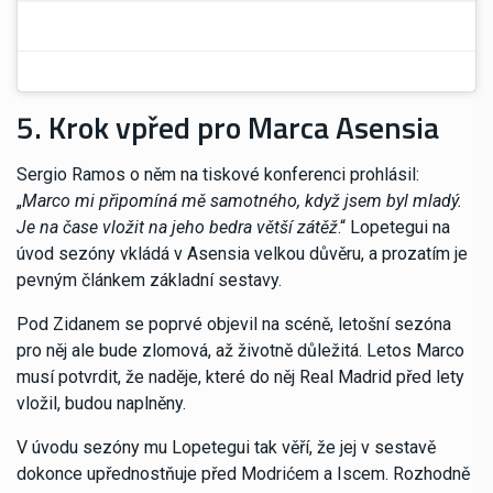
5. Krok vpřed pro Marca Asensia
Sergio Ramos o něm na tiskové konferenci prohlásil:
„
Marco mi připomíná mě samotného, když jsem byl mladý.
Je na čase vložit na jeho bedra větší zátěž
.“ Lopetegui na
úvod sezóny vkládá v Asensia velkou důvěru, a prozatím je
pevným článkem základní sestavy.
Pod Zidanem se poprvé objevil na scéně, letošní sezóna
pro něj ale bude zlomová, až životně důležitá. Letos Marco
musí potvrdit, že naděje, které do něj Real Madrid před lety
vložil, budou naplněny.
V úvodu sezóny mu Lopetegui tak věří, že jej v sestavě
dokonce upřednostňuje před Modrićem a Iscem. Rozhodně