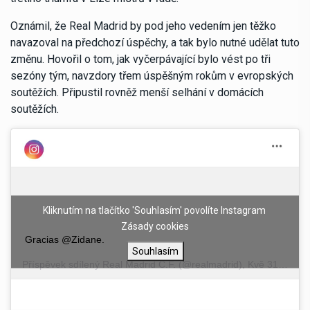
Oznámil, že Real Madrid by pod jeho vedením jen těžko
navazoval na předchozí úspěchy, a tak bylo nutné udělat tuto
změnu. Hovořil o tom, jak vyčerpávající bylo vést po tři
sezóny tým, navzdory třem úspěšným rokům v evropských
soutěžích. Připustil rovněž menší selhání v domácích
soutěžích.
Kliknutím na tlačítko 'Souhlasím' povolíte Instagram
Zásady cookies
Gracias @Zidane.
Souhlasím
Příspěvek sdílený
Real Madrid C.F.
(@realmadrid),
Kvě 31, 2018 v 5:22 PDT