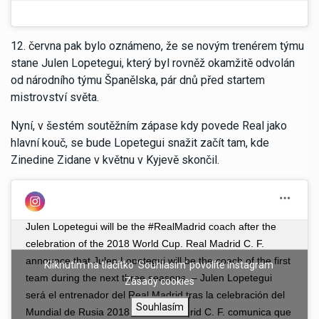
12. června pak bylo oznámeno, že se novým trenérem týmu
stane Julen Lopetegui, který byl rovněž okamžitě odvolán
od národního týmu Španělska, pár dnů před startem
mistrovství světa.
Nyní, v šestém soutěžním zápase kdy povede Real jako
hlavní kouč, se bude Lopetegui snažit začít tam, kde
Zinedine Zidane v květnu v Kyjevě skončil.
Julen Lopetegui will be the #RealMadrid coach after the
celebration of the 2018 World Cup. Real Madrid C. F.
announce that Julen Lopetegui will be the coach of the first
Kliknutím na tlačítko 'Souhlasím' povolíte Instagram
team during the next three seasons. – Julen Lopetegui
Zásady cookies
será el entrenador del Real Madrid tras la celebración del
Souhlasím
Mundial de Rusia 2018. El Real Madrid C. F. comunica que