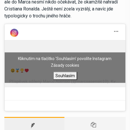
ale do Marca nesmí nikdo očekávat, že okamžitě nahradí
Cristiana Ronalda. Ještě není zcela vyzrálý, a navíc jde
typologicky o trochu jiného hráče.
Kliknutím na tlačítko 'Souhlasím' povolíte Instagram
Zásady cookies
Souhlasím
Příspěvek sdílený
Marco Asensio
(@marcoasensio10),
Kvě 27, 2018 v 7:43 PDT