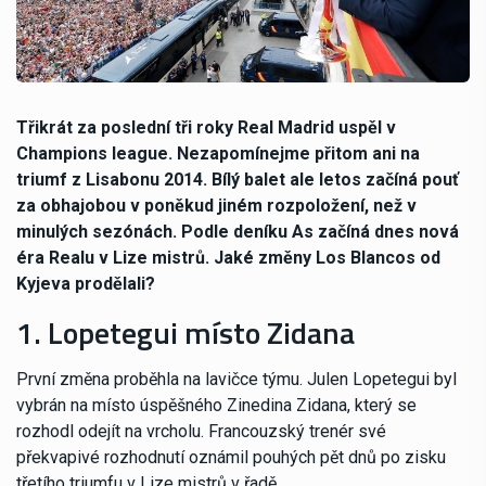
Třikrát za poslední tři roky Real Madrid uspěl v
Champions league. Nezapomínejme přitom ani na
triumf z Lisabonu 2014. Bílý balet ale letos začíná pouť
za obhajobou v poněkud jiném rozpoložení, než v
minulých sezónách. Podle deníku As začíná dnes nová
éra Realu v Lize mistrů. Jaké změny Los Blancos od
Kyjeva prodělali?
1. Lopetegui místo Zidana
První změna proběhla na lavičce týmu. Julen Lopetegui byl
vybrán na místo úspěšného Zinedina Zidana, který se
rozhodl odejít na vrcholu. Francouzský trenér své
překvapivé rozhodnutí oznámil pouhých pět dnů po zisku
třetího triumfu v Lize mistrů v řadě.