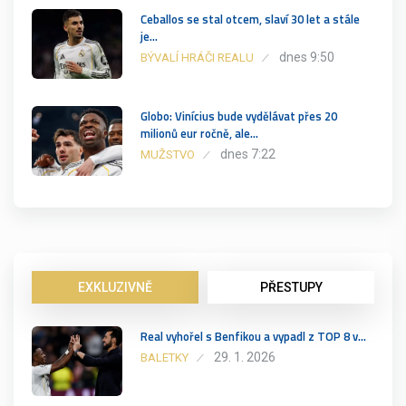
Ceballos se stal otcem, slaví 30 let a stále
je…
dnes 9:50
BÝVALÍ HRÁČI REALU
Globo: Vinícius bude vydělávat přes 20
milionů eur ročně, ale…
dnes 7:22
MUŽSTVO
EXKLUZIVNĚ
PŘESTUPY
Real vyhořel s Benfikou a vypadl z TOP 8 v…
29. 1. 2026
BALETKY