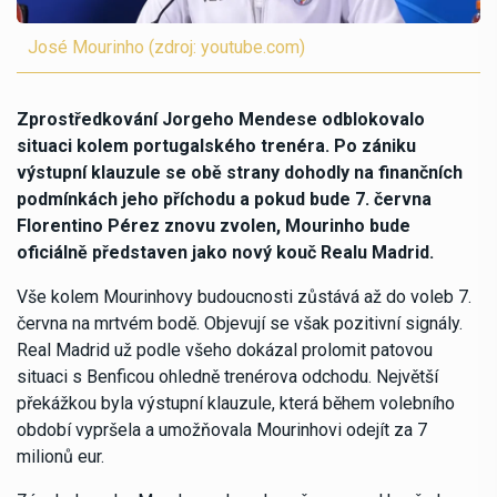
José Mourinho (zdroj: youtube.com)
Zprostředkování Jorgeho Mendese odblokovalo
situaci kolem portugalského trenéra. Po zániku
výstupní klauzule se obě strany dohodly na finančních
podmínkách jeho příchodu a pokud bude 7. června
Florentino Pérez znovu zvolen, Mourinho bude
oficiálně představen jako nový kouč Realu Madrid.
Vše kolem Mourinhovy budoucnosti zůstává až do voleb 7.
června na mrtvém bodě. Objevují se však pozitivní signály.
Real Madrid už podle všeho dokázal prolomit patovou
situaci s Benficou ohledně trenérova odchodu. Největší
překážkou byla výstupní klauzule, která během volebního
období vypršela a umožňovala Mourinhovi odejít za 7
milionů eur.