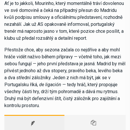
Ať je to jakkoli, Mourinho, který momentálně tráví dovolenou
ve své domovině a čeká na případný přesun do Madridu
kvůli podpisu smlouvy a oficiálnímu představení, rozhodně
nezahálí. Jak už AS opakovaně informoval, portugalský
trenér má naprosto jasno v tom, které pozice chce posílit, a
klubu už předal rozsáhlý a detailní report.
Přestože chce, aby sezona začala co nejdříve a aby mohl
hráče vidět naživo během přípravy — včetně toho, jak mezi
sebou fungují — jeho první představa je jasná: Madrid by měl
přivést jednoho až dva stopery, pravého beka, levého beka
a dva střední záložníky. Jeden z nich má být, jak se v
Portugalsku říká,
de ligación
— tedy hráč, který propojuje
všechny části hry, drží tým pohromadě a dává mu rytmus.
Druhý má být defenzivní štít, čistý záložník pro zajištění a
kontrolu prostoru.