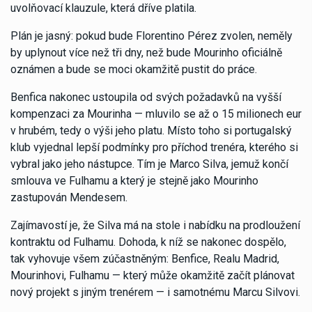
uvolňovací klauzule, která dříve platila.
Plán je jasný: pokud bude Florentino Pérez zvolen, neměly
by uplynout více než tři dny, než bude Mourinho oficiálně
oznámen a bude se moci okamžitě pustit do práce.
Benfica nakonec ustoupila od svých požadavků na vyšší
kompenzaci za Mourinha — mluvilo se až o 15 milionech eur
v hrubém, tedy o výši jeho platu. Místo toho si portugalský
klub vyjednal lepší podmínky pro příchod trenéra, kterého si
vybral jako jeho nástupce. Tím je Marco Silva, jemuž končí
smlouva ve Fulhamu a který je stejně jako Mourinho
zastupován Mendesem.
Zajímavostí je, že Silva má na stole i nabídku na prodloužení
kontraktu od Fulhamu. Dohoda, k níž se nakonec dospělo,
tak vyhovuje všem zúčastněným: Benfice, Realu Madrid,
Mourinhovi, Fulhamu — který může okamžitě začít plánovat
nový projekt s jiným trenérem — i samotnému Marcu Silvovi.