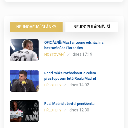
NEJNOVĚJŠÍ ČLÁNKY
NEJPOPULÁRNĚJŠÍ
OFICIÁLNĚ: Mastantuono odchází na
hostování do Fiorentiny
dnes 17:19
HOSTOVÁNÍ
Rodri může rozhodnout o celém
přestupovém létě Realu Madrid
dnes 14:02
PŘESTUPY
Real Madrid otevřel peněženku
dnes 12:30
PŘESTUPY