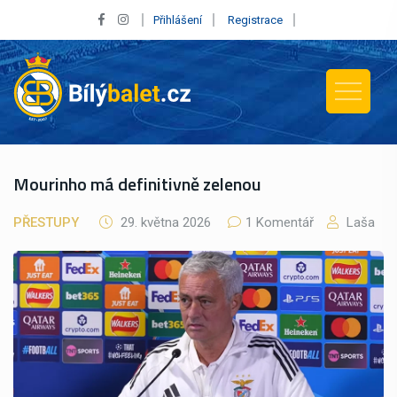
Přihlášení
Registrace
Mourinho má definitivně zelenou
PŘESTUPY
29. května 2026
1 Komentář
Laša