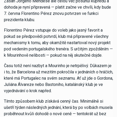
Zásah Jorgeho Mendese ale celou věc posunul kupředu a
dohoda je nyní připravená — platit začne ve chvíli, kdy bude
7. června Florentino Pérez znovu potvrzen ve funkci
prezidenta klubu.
Florentino Pérez vstupuje do voleb jako jasný favorit a
pokud se předpovědi potvrdí, klub má připravené všechny
mechanismy k tomu, aby okamžitě nastartoval nový projekt
pod vedením portugalského trenéra. S určitým zpožděním —
k Mourinhově nelibosti — pokud na něj skutečně dojde.
Času totiž není nazbyt a Mourinho je netrpělivý. Důkazem je
i to, že Barcelona už mezitím pokročila v jednáních o hráčích,
které má Portugalec na svém seznamu. Ať už jde o Gordona,
Juliána Álvareze nebo Bastoniho, katalánský klub je ve
vyjednávání o krok napřed.
Tímto způsobem klub získává cenný čas. Minimálně si
ušetří týden následných jednání, která by po volbách musela
proběhnout kvůli dohodě o nové ceně — tentokrát už bez