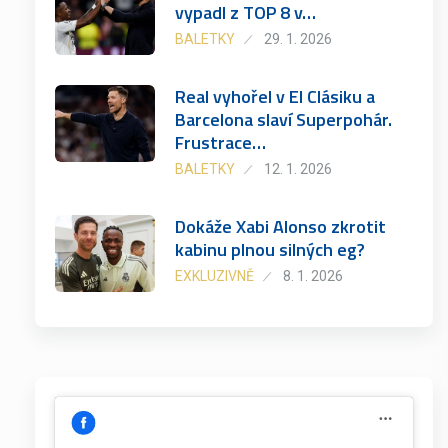
vypadl z TOP 8 v…
BALETKY
29. 1. 2026
Real vyhořel v El Clásiku a
Barcelona slaví Superpohár.
Frustrace…
BALETKY
12. 1. 2026
Dokáže Xabi Alonso zkrotit
kabinu plnou silných eg?
EXKLUZIVNĚ
8. 1. 2026