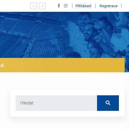
aný Vinícius! Blíží se jeho odchod z Realu a pustí se klub na trh už v le
Přihlášení
Registrace
ál