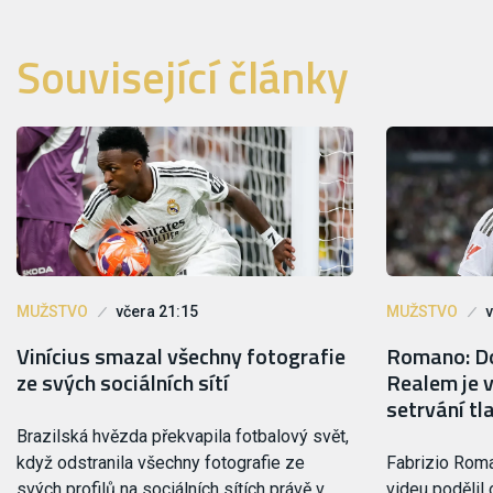
Související články
MUŽSTVO
včera 21:15
MUŽSTVO
v
Vinícius smazal všechny fotografie
Romano: Do
ze svých sociálních sítí
Realem je v
setrvání tl
Brazilská hvězda překvapila fotbalový svět,
když odstranila všechny fotografie ze
Fabrizio Rom
svých profilů na sociálních sítích právě v
videu podělil 