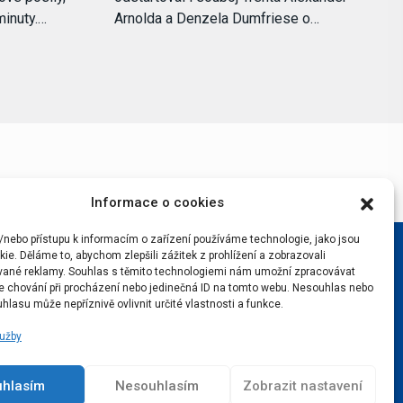
minuty.…
Arnolda a Denzela Dumfriese o…
Informace o cookies
/nebo přístupu k informacím o zařízení používáme technologie, jako jsou
ie. Děláme to, abychom zlepšili zážitek z prohlížení a zobrazovali
vané reklamy. Souhlas s těmito technologiemi nám umožní zpracovávat
 je chování při procházení nebo jedinečná ID na tomto webu. Nesouhlas nebo
hlasu může nepříznivě ovlivnit určité vlastnosti a funkce.
lužby
uhlasím
Nesouhlasím
Zobrazit nastavení