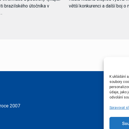
i brazilského útočníka v
větší konkurenci a další boj o 
.…
K ukládání a
soubory cook
personalizo
údaje, jako
odvolání sou
 roce 2007
Spravovat s
So