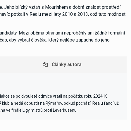
pe. Jeho blízký vztah s Mourinhem a dobrá znalost prostředí
avíc potkali v Realu mezi lety 2010 a 2013, což tuto možnost
 kandidáty. Mezi oběma stranami neproběhly ani žádné formální
 čas, aby vybral člověka, který nejlépe zapadne do jeho
Články autora
edakce se po dvouleté odmlce vrátil na počátku roku 2024. K
vý klub a nedá dopustit na Rýmařov, odkud pochází. Realu fandí už
ana ve finále Ligy mistrů proti Leverkusenu.