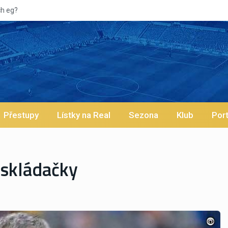
Vypísk
Přestupy
Lístky na Real
Sezona
Klub
Port
 skládačky