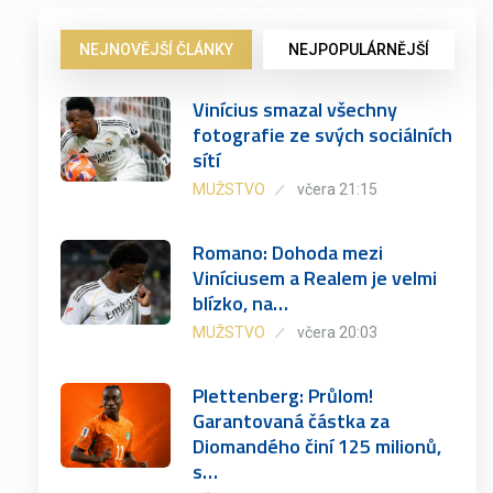
NEJNOVĚJŠÍ ČLÁNKY
NEJPOPULÁRNĚJŠÍ
Vinícius smazal všechny
fotografie ze svých sociálních
sítí
MUŽSTVO
včera 21:15
Romano: Dohoda mezi
Viníciusem a Realem je velmi
blízko, na…
MUŽSTVO
včera 20:03
Plettenberg: Průlom!
Garantovaná částka za
Diomandého činí 125 milionů,
s…