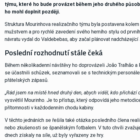
týmu, které ho bude provázet během jeho druhého působe
ho mohl doplnit později.
Struktura Mourinhova realizačního týmu byla postavena kolem l
mužstvem a pro rychlé zavedení svého herního stylu od prvníh
návratu vydal do Valdebebas, aby začal plánovat nadcházející
Poslední rozhodnutí stále čeká
Během několikadenní návštěvy ho doprovázeli João Tralhão a 
se účastnili schůzek, seznamovali se s technickým personálem 
přátelských zápasů.
„
Rád jsem na místě hned druhý den, abych viděl, kdo přichází d
vysvětlil Mourinho. Je to přístup, který odpovídá jeho metodic
přítomnosti v každodenním chodu kabiny.
V těchto jednáních se řešila také otázka posledního člena rea
nebo zkušenosti se španělským fotbalem. V tuto chvíli zvažuje 
dnech získaly na síle, už byly vyřazeny ze hry.