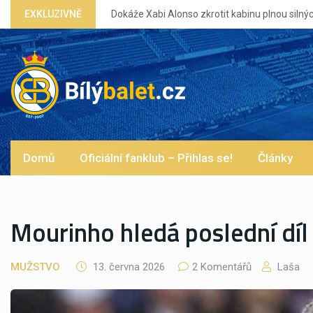
 Xabi Alonso zkrotit kabinu plnou silných eg?
EXKLUZIVNĚ
Domů
Oficiální fanklub – Přihlas se!
Články
Mourinho hledá poslední díl
MUŽSTVO
13. června 2026
2 Komentářů
Laša