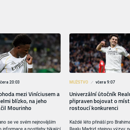
čera 20:03
MUŽSTVO
včera 9:07
hoda mezi Viníciusem a
Univerzální útočník Real
elmi blízko, na jeho
připraven bojovat o míst
ačil Mourinho
rostoucí konkurenci
ano se ve svém nejnovějším
Každé léto přináší pro Brahim
o informace a postřehy týkající
Realu Madrid stejnou výzvu: n