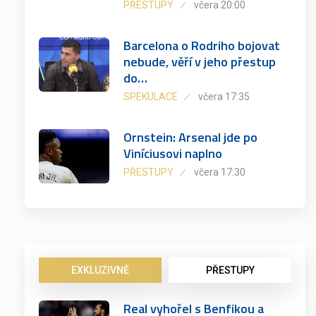
PŘESTUPY
včera 20:00
Barcelona o Rodriho bojovat
nebude, věří v jeho přestup
do…
SPEKULACE
včera 17:35
Ornstein: Arsenal jde po
Viníciusovi naplno
PŘESTUPY
včera 17:30
EXKLUZIVNĚ
PŘESTUPY
Real vyhořel s Benfikou a