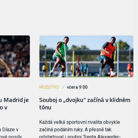
MUŽSTVO
včera 9:00
u Madrid je
Souboj o „dvojku“ začíná v klidném
o v
tónu
Každá velká sportovní rivalita obvykle
a Díaze v
začíná podáním ruky. A přesně tak
ové posily,
odstartoval i souboj Trenta Alexander-