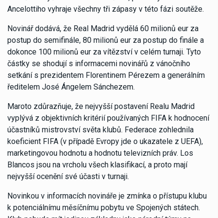
Ancelottiho vyhraje všechny tři zápasy v této fázi soutěže.
Novinář dodává, že Real Madrid vydělá 60 milionů eur za
postup do semifinále, 80 milionů eur za postup do finále a
dokonce 100 milionů eur za vítězství v celém turnaji. Tyto
částky se shodují s informacemi novinářů z vánočního
setkání s prezidentem Florentinem Pérezem a generálním
ředitelem José Ángelem Sánchezem.
Maroto zdůrazňuje, že nejvyšší postavení Realu Madrid
vyplývá z objektivních kritérií používaných FIFA k hodnocení
účastníků mistrovství světa klubů. Federace zohlednila
koeficient FIFA (v případě Evropy jde o ukazatele z UEFA),
marketingovou hodnotu a hodnotu televizních práv. Los
Blancos jsou na vrcholu všech klasifikací, a proto mají
nejvyšší ocenění své účasti v turnaji.
Novinkou v informacích novináře je zmínka o přístupu klubu
k potenciálnímu měsíčnímu pobytu ve Spojených státech.