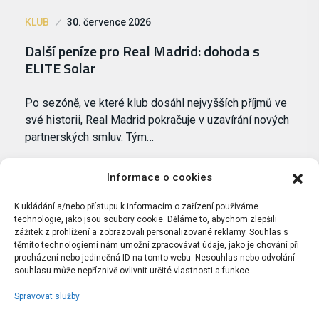
KLUB
30. července 2026
Další peníze pro Real Madrid: dohoda s
ELITE Solar
Po sezóně, ve které klub dosáhl nejvyšších příjmů ve
své historii, Real Madrid pokračuje v uzavírání nových
partnerských smluv. Tým…
Informace o cookies
K ukládání a/nebo přístupu k informacím o zařízení používáme
technologie, jako jsou soubory cookie. Děláme to, abychom zlepšili
zážitek z prohlížení a zobrazovali personalizované reklamy. Souhlas s
těmito technologiemi nám umožní zpracovávat údaje, jako je chování při
procházení nebo jedinečná ID na tomto webu. Nesouhlas nebo odvolání
souhlasu může nepříznivě ovlivnit určité vlastnosti a funkce.
Spravovat služby
Portál Bílýbalet.cz byl založen pod názvem Real-