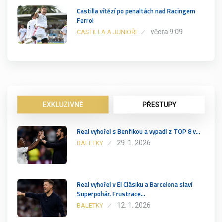
Castilla vítězí po penaltách nad Racingem
Ferrol
včera 9:09
CASTILLA A JUNIOŘI
EXKLUZIVNĚ
PŘESTUPY
Real vyhořel s Benfikou a vypadl z TOP 8 v…
29. 1. 2026
BALETKY
Real vyhořel v El Clásiku a Barcelona slaví
Superpohár. Frustrace…
12. 1. 2026
BALETKY