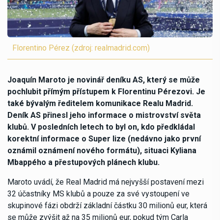
Florentino Pérez (zdroj: realmadrid.com)
Joaquín Maroto je novinář deníku AS, který se může
pochlubit přímým přístupem k Florentinu Pérezovi. Je
také bývalým ředitelem komunikace Realu Madrid.
Deník AS přinesl jeho informace o mistrovství světa
klubů. V posledních letech to byl on, kdo předkládal
korektní informace o Super lize (nedávno jako první
oznámil oznámení nového formátu), situaci Kyliana
Mbappého a přestupových plánech klubu.
Maroto uvádí, že Real Madrid má nejvyšší postavení mezi
32 účastníky MS klubů a pouze za své vystoupení ve
skupinové fázi obdrží základní částku 30 milionů eur, která
se může zvýšit až na 35 milionů eur, pokud tým Carla