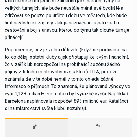
Klub nebude mít jedinou základnu jako národní týmy na
velkých turnajích, ale bude neustále měnit své bydliště a
zdržovat se pouze po určitou dobu ve městech, kde bude
hrát následující zápasy. Jak je naznačeno, ušetří se tím
cestování a boj s únavou, kterou do týmu tak dlouhé turnaje
přinášejí.
Připomeňme, což je velmi důležité (když se podíváme na
to, co dělají ostatní kluby a jak přistupují ke svým financím),
že v září klub nerozpočetl na probíhající sezónu žádné
příjmy z letního mistrovství světa klubů FIFA, protože
oznámila, že v té době neměl v tomto ohledu žádné
informace o příjmech. To znamená, že plánované výnosy ve
výši 1,128 miliardy eur mohou být výrazně vyšší. Například
Barcelona naplánovala rozpočet 893 milionů eur. Katalánci
si na mistrovství světa klubů nezahrají.