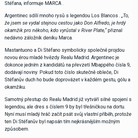
Stéfana, informuje MARCA .
Argentinec sdílí mnoho rysů s legendou Los Blancos .
„To,
že jsem se vydal stejnou cestou jako Don Alfredo, je hrdý
okamžik pro někoho, kdo vyrůstal v River Plate,“
přiznal
nedávno záložník deníku Marca.
Mastantuono a Di Stéfano symbolicky společně projdou
novou érou mladé hvězdy Realu Madrid. Argentinec je
dokonce jedním z kandidátů na převzetí Mbappého čísla 9,
dodávají noviny. Pokud toto číslo skutečně obleče, Di
Stéfanův duch ho bude doprovázet v každém gestu, gólu a
okamžiku.
Samotný přestup do Realu Madrid již vytváří silné spojení s
legendou, ale dres s číslem 9 by byl třešničkou na dortu.
Nyní musí mladý hráč začít psát svůj vlastní příběh, protože
ten Di Stéfanův byl napsán tím nejkrásnějším možným
způsobem.