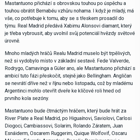
Mastantuono přichází s obrovskou touhou po úspěchu a
touhou obrátit Bernabéu vzhůru nohama. I když je mladý, má
vše, co potřebuje k tomu, aby se s třeskem prosadil do
týmu. Real Madrid předává Xabimu Alonsovi diamant, který
je třeba vybrousit, aby uvolnil svůj potenciál hvězdy světové
úrovně.
Mnoho mladých hráčů Realu Madrid muselo být trpělivých,
než si vydobylo místo v základní sestavě. Fede Valverde,
Rodrygo, Camavinga a Güler ano, ale Mastantuono přichází s
ambicí tuto fázi přeskočit, stejně jako Bellingham. Angličan
se nevrátí dříve než v říjnu nebo listopadu, což by mladému
Argentinci mohlo otevřít dveře ke klíčové roli hned od
prvního kola sezóny.
Mastantuono bude čtrnáctým hráčem, který bude hrát za
River Plate a Real Madrid, po Higuaínovi, Saviolovi, Carlosi
Diogoci, Cambiassovi, Solarim, Rolando Záratem, Juan
Esnáiderm, Oscarem Ruggerim, Quique Wolfovif, Oscaru