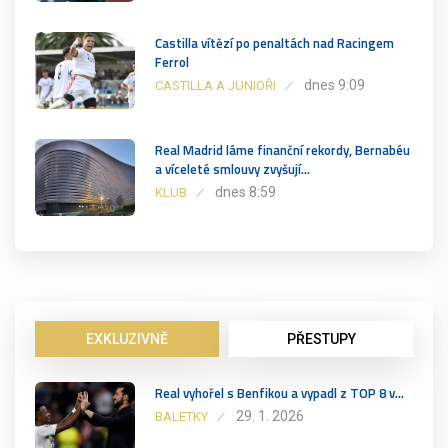
Castilla vítězí po penaltách nad Racingem
Ferrol
dnes 9:09
CASTILLA A JUNIOŘI
Real Madrid láme finanční rekordy, Bernabéu
a víceleté smlouvy zvyšují…
dnes 8:59
KLUB
EXKLUZIVNĚ
PŘESTUPY
Real vyhořel s Benfikou a vypadl z TOP 8 v…
29. 1. 2026
BALETKY