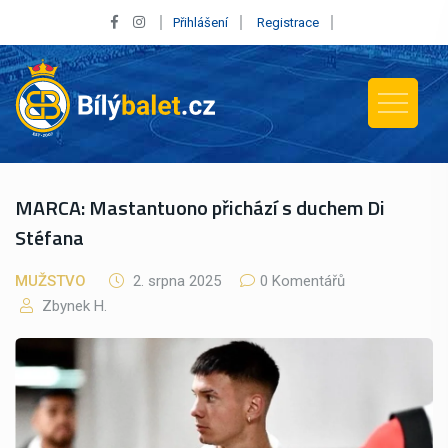
Přihlášení
Registrace
MARCA: Mastantuono přichází s duchem Di
Stéfana
MUŽSTVO
2. srpna 2025
0 Komentářů
Zbynek H.