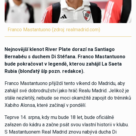
Franco Mastantuono (zdroj: realmadrid.com)
Nejnovější klenot River Plate dorazí na Santiago
Bernabéu s duchem Di Stéfana. Franco Mastantuono
bude pokračovat v legendě, kterou zahájil La Saeta
Rubia (blonďatý šíp pozn. redakce).
Franco Mastantuono přijíždí tento víkend do Madridu, aby
zahájil své dobrodružství jako hráč Realu Madrid. Jelikož je
stále nezletilý, nebude se moci okamžitě zapojit do tréninků
Xabiho Alonsa, které začínají v pondělí.
Teprve 14. srpna, kdy mu bude 18 let, bude oficiálně
zařazen do kádru a začne psát svou vlastní historii v klubu.
S Mastantuonem Real Madrid znovu nabývá ducha Di