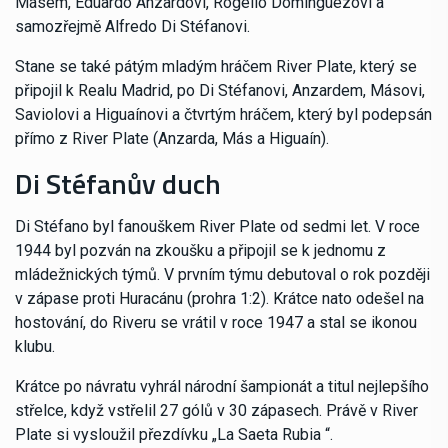
Másem, Eduardo Anzardovi, Rogelio Domínguezovi a
samozřejmě Alfredo Di Stéfanovi.
Stane se také pátým mladým hráčem River Plate, který se
připojil k Realu Madrid, po Di Stéfanovi, Anzardem, Másovi,
Saviolovi a Higuaínovi a čtvrtým hráčem, který byl podepsán
přímo z River Plate (Anzarda, Más a Higuaín).
Di Stéfanův duch
Di Stéfano byl fanouškem River Plate od sedmi let. V roce
1944 byl pozván na zkoušku a připojil se k jednomu z
mládežnických týmů. V prvním týmu debutoval o rok později
v zápase proti Huracánu (prohra 1:2). Krátce nato odešel na
hostování, do Riveru se vrátil v roce 1947 a stal se ikonou
klubu.
Krátce po návratu vyhrál národní šampionát a titul nejlepšího
střelce, když vstřelil 27 gólů v 30 zápasech. Právě v River
Plate si vysloužil přezdívku „La Saeta Rubia “.