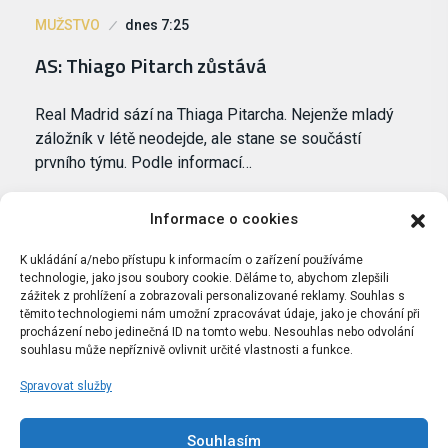
MUŽSTVO
dnes 7:25
AS: Thiago Pitarch zůstává
Real Madrid sází na Thiaga Pitarcha. Nejenže mladý
záložník v létě neodejde, ale stane se součástí
prvního týmu. Podle informací…
Informace o cookies
K ukládání a/nebo přístupu k informacím o zařízení používáme
technologie, jako jsou soubory cookie. Děláme to, abychom zlepšili
zážitek z prohlížení a zobrazovali personalizované reklamy. Souhlas s
těmito technologiemi nám umožní zpracovávat údaje, jako je chování při
procházení nebo jedinečná ID na tomto webu. Nesouhlas nebo odvolání
souhlasu může nepříznivě ovlivnit určité vlastnosti a funkce.
Spravovat služby
Portál Bílýbalet.cz byl založen pod názvem Real-
Madrid.cz v roce 2007
Souhlasím