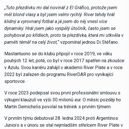
„Tuto přezdívku mi dal novinář z El Gráfico, protože jsem
měl blond vlasy a byl jsem velmi rychlý. River tehdy hrál
klidný a vyrovnaný fotbal a já jsem do něj vnesl více
dynamiky. Hrál jsem jako vyspělý útočník, často jsem se
pohyboval po křídlech, proto ta přezdívka, která mi utkvěla v
paměti téměř na celý život,“
vzpomínal jednou Di Stéfano.
Mastantuono se do klubu připojil v roce 2019, ve věku
pouhých 12 let, poté, co byl v roce 2017 spatřen na zkoušce
v Azulu. Svou kariéru zahájil v akademii River Plate a v roce
2022 byl zařazen do programu RiverDAR pro vynikající
sportovce.
V roce 2023 podepsal svou první profesionální smlouvu s
výkupní klauzulí ve výši 30 milionů eur. O měsíc později ho
Martin Demichelis povolal na trénink s prvním týmem.
V prvním týmu debutoval 28. ledna 2024 proti Argentinos
Juniors a v únoru se stal nejmladším střelcem River Plate v