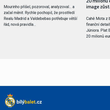
20 milionů 
image zůst
Mourinho přišel, pozoroval, analyzoval… a
začal měnit. Rychle pochopil, že prostředí
Realu Madrid a Valdebebas potřebuje větší
Cahê Mota z b
řád, nová pravidla…
finanční deta
Júniora. Plat
20 milionů eu