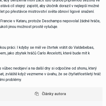
žné, aby Benzema mohl začít tuto druhou přípravnou sezónu ve
tává cíl stejný: zajistit, aby útočník dorazil v nejlepší možné
alet po přestávce mistrovství světa obnoví ligové snažení.
Francie v Kataru, protože Deschamps nepovolal žádné hráče,
oukoli jinou možnost prostě vylučuje.
kou práci. I kdyby se měl ve čtvrtek vrátit do Valdebebas,
m, jako zbytek hráčů Carlo Ancelotti, které bude mít k
vůbec neobjeví a na další dny si odpočine od shonu, který
hat, zvláště když vezmeme v úvahu, že se čtyřiatřicetiletý hráč
ími problémy.
Články autora