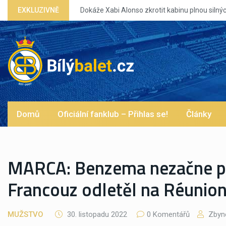
EXKLUZIVNĚ
Dokáže Xabi Alonso zkrotit kabinu plnou silných e
Domů
Oficiální fanklub – Přihlas se!
Články
MARCA: Benzema nezačne př
Francouz odletěl na Réunio
MUŽSTVO
30. listopadu 2022
0 Komentářů
Zbyne