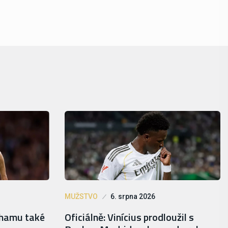
MUŽSTVO
6. srpna 2026
lhamu také
Oficiálně: Vinícius prodloužil s