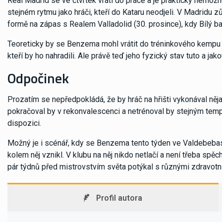
Real Madrid se ve čtvrtek vrátí do práce a je prakticky nemo
stejném rytmu jako hráči, kteří do Kataru neodjeli. V Madridu zůs
formě na zápas s Realem Valladolid (30. prosince), kdy Bílý b
Teoreticky by se Benzema mohl vrátit do tréninkového kempu 
kteří by ho nahradili. Ale právě teď jeho fyzický stav tuto a jak
Odpočinek
Prozatím se nepředpokládá, že by hráč na hřišti vykonával něja
pokračoval by v rekonvalescenci a netrénoval by stejným tempe
dispozici.
Možný je i scénář, kdy se Benzema tento týden ve Valdebebas 
kolem něj vznikl. V klubu na něj nikdo netlačí a není třeba spěc
pár týdnů před mistrovstvím světa potýkal s různými zdravotn
Profil autora