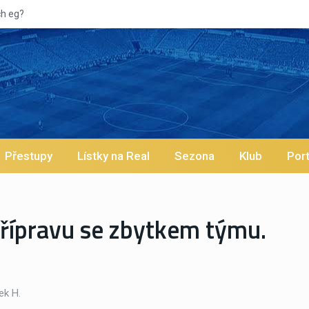
g?
Přestupy
Lístky na Real
Sezona
Klub
Port
ípravu se zbytkem týmu.
n
k H.