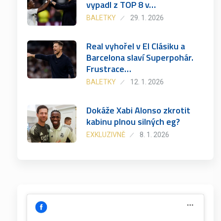
vypadl z TOP 8 v…
BALETKY
29. 1. 2026
Real vyhořel v El Clásiku a
Barcelona slaví Superpohár.
Frustrace…
BALETKY
12. 1. 2026
Dokáže Xabi Alonso zkrotit
kabinu plnou silných eg?
EXKLUZIVNĚ
8. 1. 2026