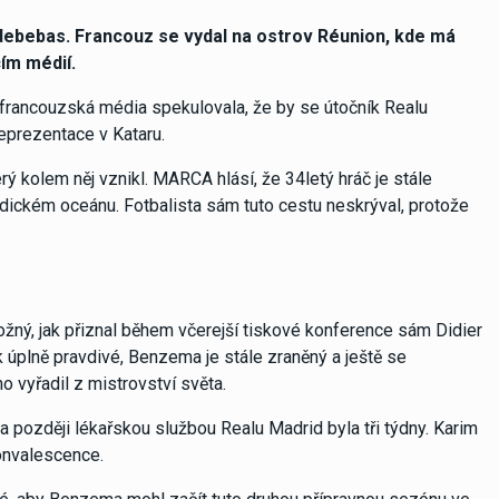
debebas. Francouz se vydal na ostrov Réunion, kde má
cím médií.
 francouzská média spekulovala, že by se útočník Realu
eprezentace v Kataru.
 kolem něj vznikl. MARCA hlásí, že 34letý hráč je stále
Indickém oceánu. Fotbalista sám tuto cestu neskrýval, protože
žný, jak přiznal během včerejší tiskové konference sám Didier
k úplně pravdivé, Benzema je stále zraněný a ještě se
 vyřadil z mistrovství světa.
 později lékařskou službou Realu Madrid byla tři týdny. Karim
konvalescence.