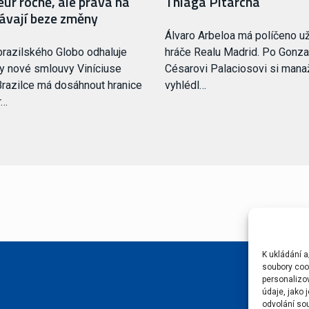
eur ročně, ale práva na
Thiaga Pitarcha
ávají beze změny
Álvaro Arbeloa má políčeno už
razilského Globo odhaluje
hráče Realu Madrid. Po Gonzal
ily nové smlouvy Viníciuse
Césarovi Palaciosovi si mana
 Brazilce má dosáhnout hranice
vyhlédl…
r…
K ukládání a
soubory cook
personalizo
údaje, jako
odvolání sou