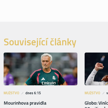
Související články
MUŽSTVO
dnes 6:15
MUŽSTVO
v
Mourinhova pravidla
Globo: Viní