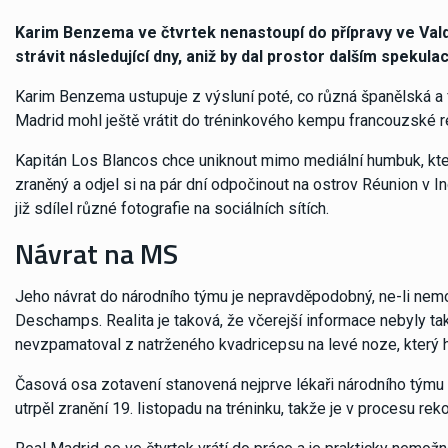
Karim Benzema ve čtvrtek nenastoupí do přípravy ve Val
strávit následující dny, aniž by dal prostor dalším spekula
Karim Benzema ustupuje z výsluní poté, co různá španělská a
Madrid mohl ještě vrátit do tréninkového kempu francouzské r
Kapitán Los Blancos chce uniknout mimo mediální humbuk, který
zraněný a odjel si na pár dní odpočinout na ostrov Réunion v 
již sdílel různé fotografie na sociálních sítích.
Návrat na MS
Jeho návrat do národního týmu je nepravděpodobný, ne-li nemo
Deschamps. Realita je taková, že včerejší informace nebyly ta
nevzpamatoval z natrženého kvadricepsu na levé noze, který ho
Časová osa zotavení stanovená nejprve lékaři národního týmu a
utrpěl zranění 19. listopadu na tréninku, takže je v procesu re