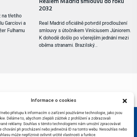
Realem Madrid smlouvu do roku
2032
 na třetího
u Garcíovi a
Real Madrid oficiálně potvrdil prodloužení
žer Fulhamu
smlouvy s útočníkem Viníciusem Júniorem.
K dohodě došlo po včerejším jednání mezi
oběma stranami. Brazilský…
Informace o cookies
/nebo přístupu k informacím o zařízení používáme technologie, jako jsou
ie. Děláme to, abychom zlepšili zážitek z prohlížení a zobrazovali
vané reklamy. Souhlas s těmito technologiemi nám umožní zpracovávat
 je chování při procházení nebo jedinečná ID na tomto webu. Nesouhlas nebo
hlasu může nepříznivě ovlivnit určité vlastnosti a funkce.