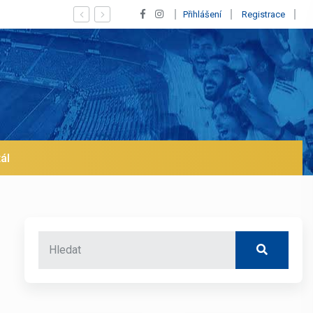
Vypískaný Vinícius! Blíží se jeho odchod z Realu a 
Přihlášení
Registrace
ál