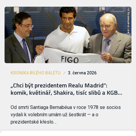
KRONIKA BILÉHO BALETU
3. června 2026
„Chci být prezidentem Realu Madrid“:
komik, květinář, Shakira, tisíc slibů a KGB…
Od smrti Santiaga Bernabéua v roce 1978 se socios
vydali k volebním urnám už šestkrát — a o
prezidentské křeslo…