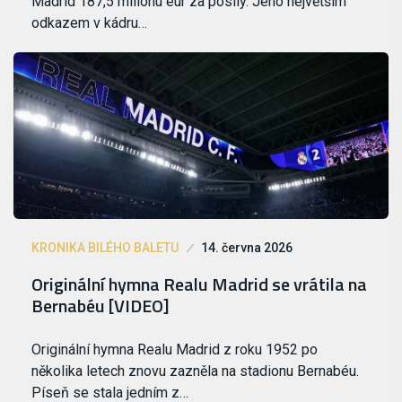
Madrid 187,5 milionu eur za posily. Jeho největším
odkazem v kádru…
KRONIKA BILÉHO BALETU
14. června 2026
Originální hymna Realu Madrid se vrátila na
Bernabéu [VIDEO]
Originální hymna Realu Madrid z roku 1952 po
několika letech znovu zazněla na stadionu Bernabéu.
Píseň se stala jedním z…