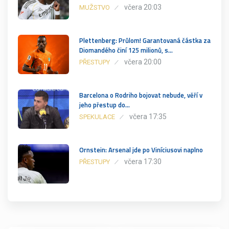
včera 20:03
MUŽSTVO
Plettenberg: Průlom! Garantovaná částka za
Diomandého činí 125 milionů, s…
včera 20:00
PŘESTUPY
Barcelona o Rodriho bojovat nebude, věří v
jeho přestup do…
včera 17:35
SPEKULACE
Ornstein: Arsenal jde po Viníciusovi naplno
včera 17:30
PŘESTUPY