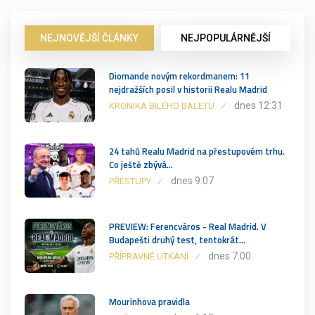
NEJNOVĚJŠÍ ČLÁNKY
NEJPOPULÁRNĚJŠÍ
Diomande novým rekordmanem: 11
nejdražších posil v historii Realu Madrid
dnes 12:31
KRONIKA BILÉHO BALETU
24 tahů Realu Madrid na přestupovém trhu.
Co ještě zbývá…
dnes 9:07
PŘESTUPY
PREVIEW: Ferencváros - Real Madrid. V
Budapešti druhý test, tentokrát…
dnes 7:00
PŘÍPRAVNÉ UTKÁNÍ
Mourinhova pravidla