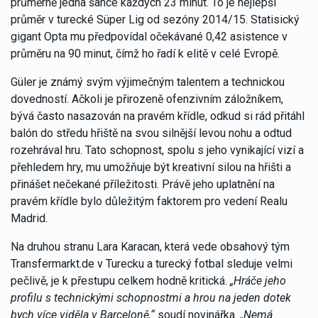
průměrně jedna šance každých 23 minut. To je nejlepší
průměr v turecké Süper Lig od sezóny 2014/15. Statisický
gigant Opta mu předpovídal očekávané 0,42 asistence v
průměru na 90 minut, čímž ho řadí k elitě v celé Evropě.
Güler je známý svým výjimečným talentem a technickou
dovedností. Ačkoli je přirozeně ofenzivním záložníkem,
bývá často nasazován na pravém křídle, odkud si rád přitáhl
balón do středu hřiště na svou silnější levou nohu a odtud
rozehrával hru. Tato schopnost, spolu s jeho vynikající vizí a
přehledem hry, mu umožňuje být kreativní silou na hřišti a
přinášet nečekané příležitosti. Právě jeho uplatnění na
pravém křídle bylo důležitým faktorem pro vedení Realu
Madrid.
Na druhou stranu Lara Karacan, která vede obsahový tým
Transfermarkt.de v Turecku a turecký fotbal sleduje velmi
pečlivě, je k přestupu celkem hodně kritická.
„Hráče jeho
profilu s technickými schopnostmi a hrou na jeden dotek
bych více viděla v Barceloně,“
soudí novinářka.
„Nemá