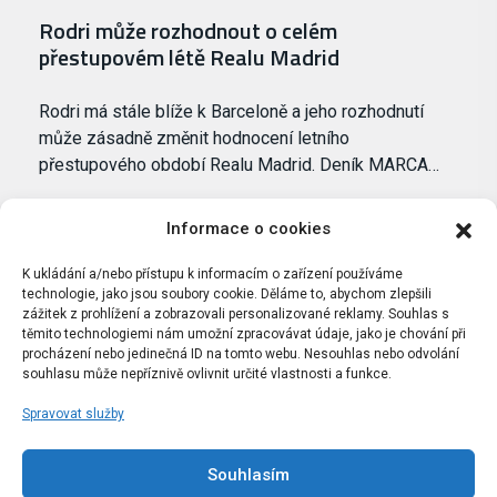
Rodri může rozhodnout o celém
přestupovém létě Realu Madrid
Rodri má stále blíže k Barceloně a jeho rozhodnutí
může zásadně změnit hodnocení letního
přestupového období Realu Madrid. Deník MARCA…
Informace o cookies
K ukládání a/nebo přístupu k informacím o zařízení používáme
technologie, jako jsou soubory cookie. Děláme to, abychom zlepšili
zážitek z prohlížení a zobrazovali personalizované reklamy. Souhlas s
těmito technologiemi nám umožní zpracovávat údaje, jako je chování při
procházení nebo jedinečná ID na tomto webu. Nesouhlas nebo odvolání
souhlasu může nepříznivě ovlivnit určité vlastnosti a funkce.
Spravovat služby
Portál Bílýbalet.cz byl založen pod názvem Real-
Madrid.cz v roce 2007
Souhlasím