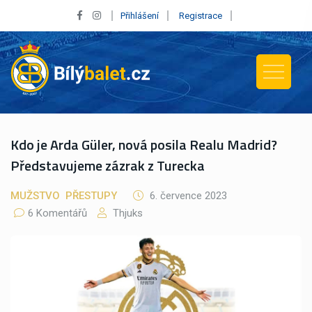
Přihlášení
Registrace
Kdo je Arda Güler, nová posila Realu Madrid?
Představujeme zázrak z Turecka
MUŽSTVO
PŘESTUPY
6. července 2023
6 Komentářů
Thjuks