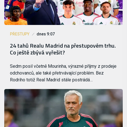
PŘESTUPY
dnes 9:07
24 tahů Realu Madrid na přestupovém trhu.
Co ještě zbývá vyřešit?
Sedm posil včetně Mourinha, výrazné příjmy z prodeje
odchovanců, ale také přetrvávající problém. Bez
Rodriho totiž Real Madrid stále postrádá…