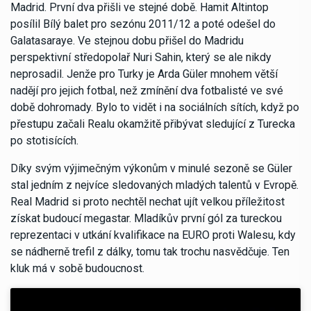
Madrid. První dva přišli ve stejné době. Hamit Altintop
posílil Bílý balet pro sezónu 2011/12 a poté odešel do
Galatasaraye. Ve stejnou dobu přišel do Madridu
perspektivní středopolař Nuri Sahin, který se ale nikdy
neprosadil. Jenže pro Turky je Arda Güler mnohem větší
nadějí pro jejich fotbal, než zmínění dva fotbalisté ve své
době dohromady. Bylo to vidět i na sociálních sítích, když po
přestupu začali Realu okamžitě přibývat sledující z Turecka
po stotisících.
Díky svým výjimečným výkonům v minulé sezoně se Güler
stal jedním z nejvíce sledovaných mladých talentů v Evropě.
Real Madrid si proto nechtěl nechat ujít velkou příležitost
získat budoucí megastar. Mladíkův první gól za tureckou
reprezentaci v utkání kvalifikace na EURO proti Walesu, kdy
se nádherně trefil z dálky, tomu tak trochu nasvědčuje. Ten
kluk má v sobě budoucnost.