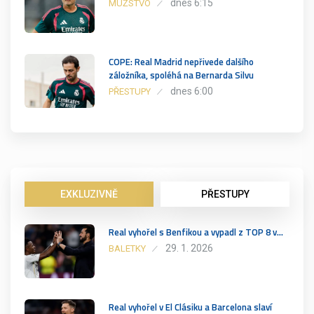
dnes 6:15
MUŽSTVO
COPE: Real Madrid nepřivede dalšího
záložníka, spoléhá na Bernarda Silvu
dnes 6:00
PŘESTUPY
EXKLUZIVNĚ
PŘESTUPY
Real vyhořel s Benfikou a vypadl z TOP 8 v…
29. 1. 2026
BALETKY
Real vyhořel v El Clásiku a Barcelona slaví