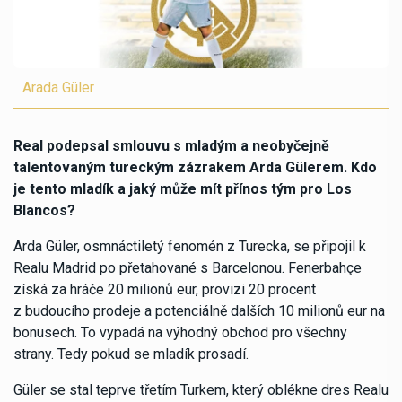
Arada Güler
Real podepsal smlouvu s mladým a neobyčejně
talentovaným tureckým zázrakem Arda Gülerem. Kdo
je tento mladík a jaký může mít přínos tým pro Los
Blancos?
Arda Güler, osmnáctiletý fenomén z Turecka, se připojil k
Realu Madrid po přetahované s Barcelonou. Fenerbahçe
získá za hráče 20 milionů eur, provizi 20 procent
z budoucího prodeje a potenciálně dalších 10 milionů eur na
bonusech. To vypadá na výhodný obchod pro všechny
strany. Tedy pokud se mladík prosadí.
Güler se stal teprve třetím Turkem, který oblékne dres Realu