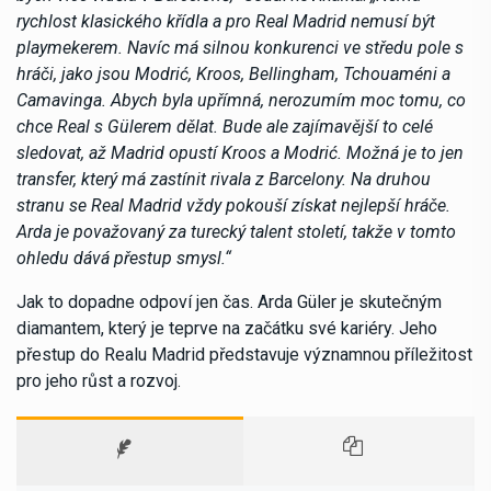
rychlost klasického křídla a pro Real Madrid nemusí být
playmekerem. Navíc má silnou konkurenci ve středu pole s
hráči, jako jsou Modrić, Kroos, Bellingham, Tchouaméni a
Camavinga. Abych byla upřímná, nerozumím moc tomu, co
chce Real s Gülerem dělat. Bude ale zajímavější to celé
sledovat, až Madrid opustí Kroos a Modrić. Možná je to jen
transfer, který má zastínit rivala z Barcelony. Na druhou
stranu se Real Madrid vždy pokouší získat nejlepší hráče.
Arda je považovaný za turecký talent století, takže v tomto
ohledu dává přestup smysl.“
Jak to dopadne odpoví jen čas. Arda Güler je skutečným
diamantem, který je teprve na začátku své kariéry. Jeho
přestup do Realu Madrid představuje významnou příležitost
pro jeho růst a rozvoj.