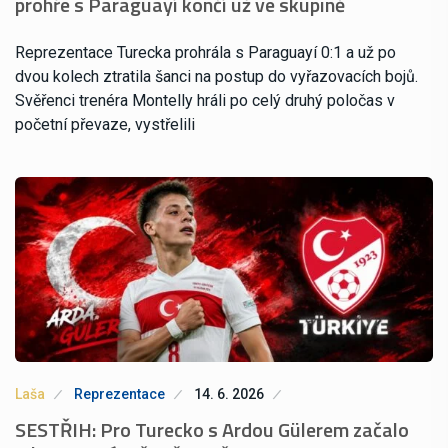
prohře s Paraguayí končí už ve skupině
Reprezentace Turecka prohrála s Paraguayí 0:1 a už po
dvou kolech ztratila šanci na postup do vyřazovacích bojů.
Svěřenci trenéra Montelly hráli po celý druhý poločas v
početní převaze, vystřelili
Laša
Reprezentace
14. 6. 2026
SESTŘIH: Pro Turecko s Ardou Gülerem začalo