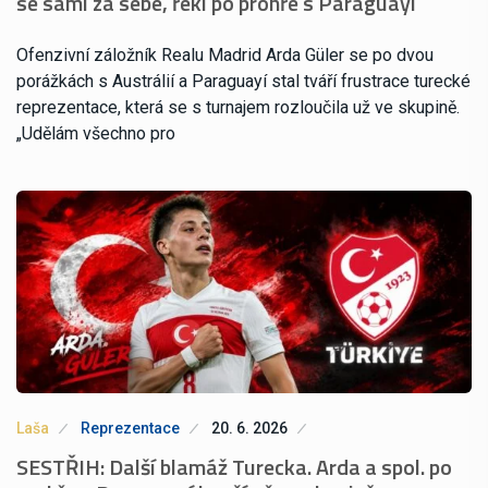
se sami za sebe, řekl po prohře s Paraguayí
Ofenzivní záložník Realu Madrid Arda Güler se po dvou
porážkách s Austrálií a Paraguayí stal tváří frustrace turecké
reprezentace, která se s turnajem rozloučila už ve skupině.
„Udělám všechno pro
Laša
Reprezentace
20. 6. 2026
SESTŘIH: Další blamáž Turecka. Arda a spol. po