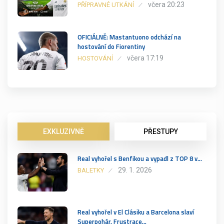
včera 20:23
PŘÍPRAVNÉ UTKÁNÍ
OFICIÁLNĚ: Mastantuono odchází na
hostování do Fiorentiny
včera 17:19
HOSTOVÁNÍ
EXKLUZIVNĚ
PŘESTUPY
Real vyhořel s Benfikou a vypadl z TOP 8 v…
29. 1. 2026
BALETKY
Real vyhořel v El Clásiku a Barcelona slaví
Superpohár. Frustrace…