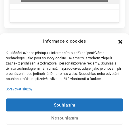
Informace o cookies
K ukládání a/nebo přístupu k informacím o zařízení používáme
technologie, jako jsou soubory cookie. Děláme to, abychom zlepšili
zážitek z prohlížení a zobrazovali personalizované reklamy. Souhlas s
těmito technologiemi nám umožní zpracovávat údaje, jako je chování při
procházení nebo jedinečná ID na tomto webu. Nesouhlas nebo odvolání
souhlasu může nepříznivě ovlivnit určité vlastnosti a funkce.
Spravovat služby
Portál Bílýbalet.cz byl založen pod názvem Real-
Madrid.cz v roce 2007
Souhlasím
Kopírování obsahu je přísně zakázáno.
Nesouhlasím