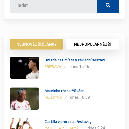
NEJNOVĚJŠÍ ČLÁNKY
NEJPOPULÁRNĚJŠÍ
Hvězda bez místa v základní sestavě
dnes 15:46
PŘÍPRAVA
Mourinho chce užší kádr
dnes 10:59
MUŽSTVO
Castilla v procesu přestavby
dnes 9:24
CASTILLA A JUNIOŘI