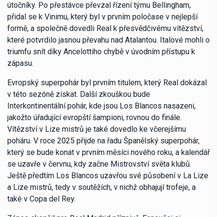
útočníky. Po přestávce převzal řízení týmu Bellingham,
přidal se k Vinimu, který byl v prvním poločase v nejlepší
formě, a společně dovedli Real k přesvědčivému vítězství,
které potvrdilo jasnou převahu nad Atalantou. Italové mohli o
triumfu snít díky Ancelottiho chybě v úvodním přístupu k
zápasu.
Evropský superpohár byl prvním titulem, který Real dokázal
v této sezóně získat. Další zkouškou bude
Interkontinentální pohár, kde jsou Los Blancos nasazeni,
jakožto úřadující evropští šampioni, rovnou do finále.
Vítězství v Lize mistrů je také dovedlo ke včerejšímu
poháru. V roce 2025 přijde na řadu Španělský superpohár,
který se bude konat v prvním měsíci nového roku, a kalendář
se uzavře v červnu, kdy začne Mistrovství světa klubů.
Ještě předtím Los Blancos uzavřou své působení v La Lize
a Lize mistrů, tedy v soutěžích, v nichž obhajují trofeje, a
také v Copa del Rey.