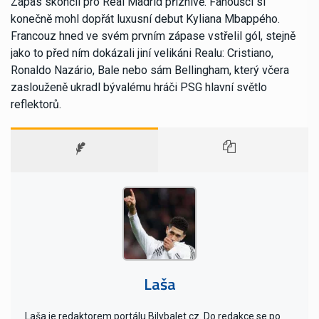
Zápas skončil pro Real Madrid příznivě. Fanoušci si
konečně mohl dopřát luxusní debut Kyliana Mbappého.
Francouz hned ve svém prvním zápase vstřelil gól, stejně
jako to před ním dokázali jiní velikáni Realu: Cristiano,
Ronaldo Nazário, Bale nebo sám Bellingham, který včera
zaslouženě ukradl bývalému hráči PSG hlavní světlo
reflektorů.
Laša
Laša je redaktorem portálu Bilybalet.cz. Do redakce se po