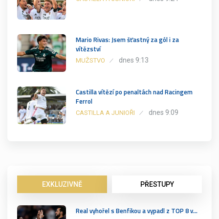
Mario Rivas: Jsem šťastný za gól i za
vítězství
dnes 9:13
MUŽSTVO
Castilla vítězí po penaltách nad Racingem
Ferrol
dnes 9:09
CASTILLA A JUNIOŘI
EXKLUZIVNĚ
PŘESTUPY
Real vyhořel s Benfikou a vypadl z TOP 8 v…