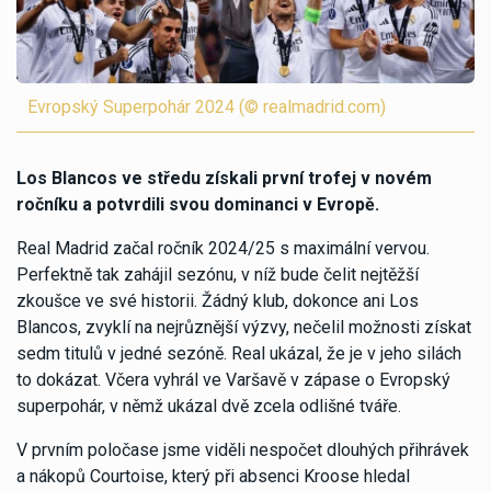
Evropský Superpohár 2024 (© realmadrid.com)
Los Blancos ve středu získali první trofej v novém
ročníku a potvrdili svou dominanci v Evropě.
Real Madrid začal ročník 2024/25 s maximální vervou.
Perfektně tak zahájil sezónu, v níž bude čelit nejtěžší
zkoušce ve své historii. Žádný klub, dokonce ani Los
Blancos, zvyklí na nejrůznější výzvy, nečelil možnosti získat
sedm titulů v jedné sezóně. Real ukázal, že je v jeho silách
to dokázat. Včera vyhrál ve Varšavě v zápase o Evropský
superpohár, v němž ukázal dvě zcela odlišné tváře.
V prvním poločase jsme viděli nespočet dlouhých přihrávek
a nákopů Courtoise, který při absenci Kroose hledal