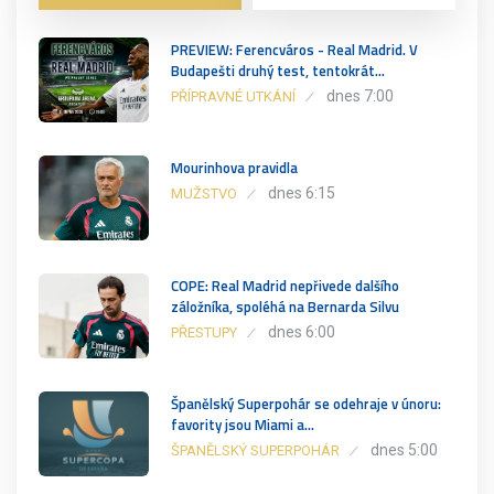
PREVIEW: Ferencváros - Real Madrid. V
Budapešti druhý test, tentokrát…
dnes 7:00
PŘÍPRAVNÉ UTKÁNÍ
Mourinhova pravidla
dnes 6:15
MUŽSTVO
COPE: Real Madrid nepřivede dalšího
záložníka, spoléhá na Bernarda Silvu
dnes 6:00
PŘESTUPY
Španělský Superpohár se odehraje v únoru:
favority jsou Miami a…
dnes 5:00
ŠPANĚLSKÝ SUPERPOHÁR