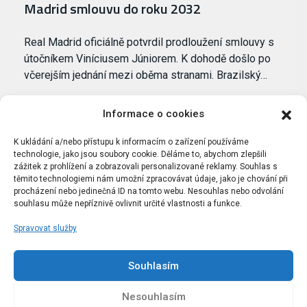
Madrid smlouvu do roku 2032
Real Madrid oficiálně potvrdil prodloužení smlouvy s
útočníkem Viníciusem Júniorem. K dohodě došlo po
včerejším jednání mezi oběma stranami. Brazilský…
Informace o cookies
K ukládání a/nebo přístupu k informacím o zařízení používáme
technologie, jako jsou soubory cookie. Děláme to, abychom zlepšili
zážitek z prohlížení a zobrazovali personalizované reklamy. Souhlas s
těmito technologiemi nám umožní zpracovávat údaje, jako je chování při
procházení nebo jedinečná ID na tomto webu. Nesouhlas nebo odvolání
souhlasu může nepříznivě ovlivnit určité vlastnosti a funkce.
Spravovat služby
Portál Bílýbalet.cz byl založen pod názvem Real-
Madrid.cz v roce 2007
Souhlasím
Kopírování obsahu je přísně zakázáno.
Nesouhlasím