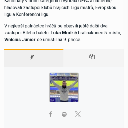
Kandidáty v obou kategoriích vybrala UEFA a následně
hlasovali zástupci klubů hrajících Ligu mistrů, Evropskou
ligu a Konferenční ligu.
V nejlepší patnáctce hráčů se objevili ještě další dva
zástupci Bílého baletu.
Luka Modrić
bral nakonec 5. místo,
Vinícius Junior
se umístil na 9. příčce.