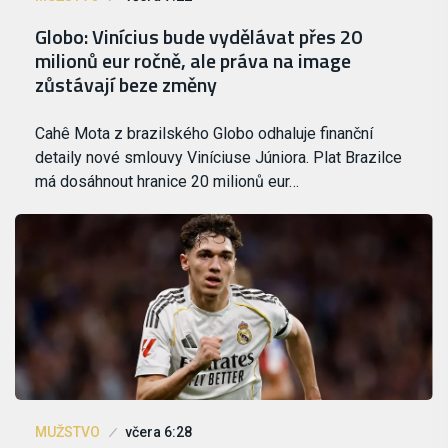
Globo: Vinícius bude vydělávat přes 20
milionů eur ročně, ale práva na image
zůstávají beze změny
Cahê Mota z brazilského Globo odhaluje finanční
detaily nové smlouvy Viníciuse Júniora. Plat Brazilce
má dosáhnout hranice 20 milionů eur…
MUŽSTVO
včera 6:28