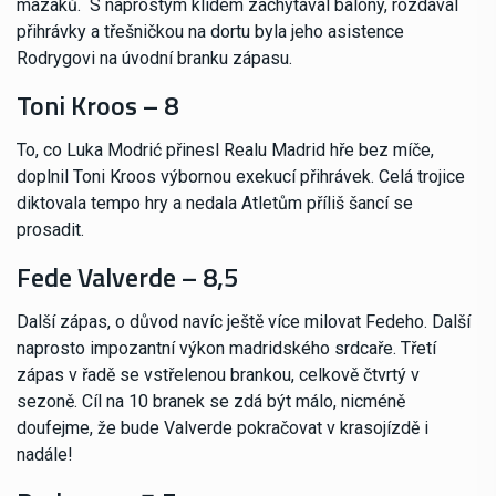
mazáků. S naprostým klidem zachytával balóny, rozdával
přihrávky a třešničkou na dortu byla jeho asistence
Rodrygovi na úvodní branku zápasu.
Toni Kroos – 8
To, co Luka Modrić přinesl Realu Madrid hře bez míče,
doplnil Toni Kroos výbornou exekucí přihrávek. Celá trojice
diktovala tempo hry a nedala Atletům příliš šancí se
prosadit.
Fede Valverde – 8,5
Další zápas, o důvod navíc ještě více milovat Fedeho. Další
naprosto impozantní výkon madridského srdcaře. Třetí
zápas v řadě se vstřelenou brankou, celkově čtvrtý v
sezoně. Cíl na 10 branek se zdá být málo, nicméně
doufejme, že bude Valverde pokračovat v krasojízdě i
nadále!