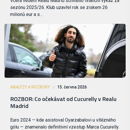
Včera vedení Realu Madrid schválilo finanční výkaz za
sezónu 2025/26. Klub uzavřel rok se ziskem 26
milionů eur a s…
ANALÝZY A ROZBORY
15. června 2026
ROZBOR: Co očekávat od Cucurelly v Realu
Madrid
Euro 2024 — kde asistoval Oyarzabalovi u vítězného
gólu — znamenalo definitivní vzestup Marca Cucurelly.