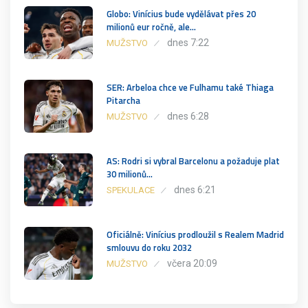
Globo: Vinícius bude vydělávat přes 20
milionů eur ročně, ale…
dnes 7:22
MUŽSTVO
SER: Arbeloa chce ve Fulhamu také Thiaga
Pitarcha
dnes 6:28
MUŽSTVO
AS: Rodri si vybral Barcelonu a požaduje plat
30 milionů…
dnes 6:21
SPEKULACE
Oficiálně: Vinícius prodloužil s Realem Madrid
smlouvu do roku 2032
včera 20:09
MUŽSTVO