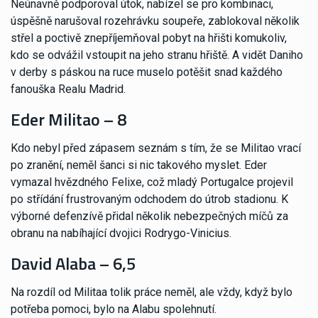
Neúnavně podporoval útok, nabízel se pro kombinaci,
úspěšně narušoval rozehrávku soupeře, zablokoval několik
střel a poctivě znepříjemňoval pobyt na hřišti komukoliv,
kdo se odvážil vstoupit na jeho stranu hřiště. A vidět Daniho
v derby s páskou na ruce muselo potěšit snad každého
fanouška Realu Madrid.
Eder Militao – 8
Kdo nebyl před zápasem seznám s tím, že se Militao vrací
po zranění, neměl šanci si nic takového myslet. Eder
vymazal hvězdného Felixe, což mladý Portugalce projevil
po střídání frustrovaným odchodem do útrob stadionu. K
výborné defenzívě přidal několik nebezpečných míčů za
obranu na nabíhající dvojici Rodrygo-Vinicius.
David Alaba – 6,5
Na rozdíl od Militaa tolik práce neměl, ale vždy, když bylo
potřeba pomoci, bylo na Alabu spolehnutí.