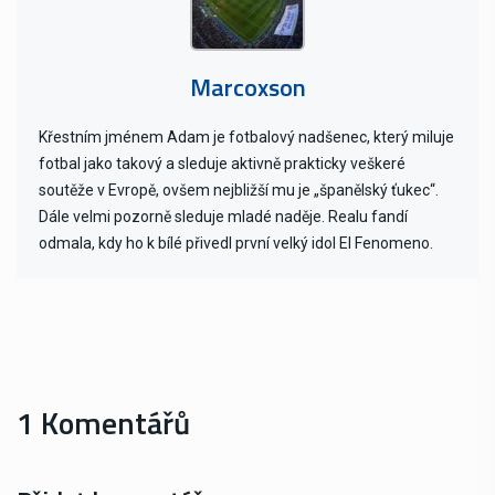
Marcoxson
Křestním jménem Adam je fotbalový nadšenec, který miluje
fotbal jako takový a sleduje aktivně prakticky veškeré
soutěže v Evropě, ovšem nejbližší mu je „španělský ťukec“.
Dále velmi pozorně sleduje mladé naděje. Realu fandí
odmala, kdy ho k bílé přivedl první velký idol El Fenomeno.
1 Komentářů