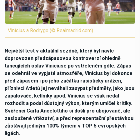
Vinícius a Rodrygo (© Realmadrid.com)
Největší test v aktuální sezóně, který byl navíc
doprovozen předzápasovou kontroverzí ohledně
tancujících oslav Viniciuse po vstřeleném góle. Zápas
se odehrál ve vypjaté atmosféře, Vinicius byl dokonce
před zápasem i po jeho začátku rasisticky urážen,
příznivci Atletů jej neváhali zasypat předměty, jako jsou
zapalovače, kelímky apod. Vinicius se však nedal
rozhodit a podal důstojný výkon, kterým umlčel kritiky.
Svěřenci Carla Ancelottiho si došli pro ubojované, ale
zasloužené vítězství, a před reprezentační přestávkou
zůstávají jediným 100% týmem v TOP 5 evropských
ligách.