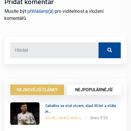
Přidat komentář
Musíte být
přihlášený(á)
pro viditelnost a vložení
komentářů.
NEJNOVĚJŠÍ ČLÁNKY
NEJPOPULÁRNĚJŠÍ
Ceballos se stal otcem, slaví 30 let a stále
je…
dnes 9:50
BÝVALÍ HRÁČI REALU