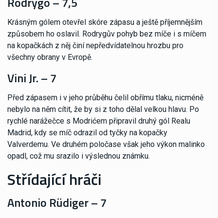
Rodrygo – 7,5
Krásným gólem otevřel skóre zápasu a ještě příjemnějším
způsobem ho oslavil. Rodrygův pohyb bez míče i s míčem
na kopačkách z něj činí nepředvídatelnou hrozbu pro
všechny obrany v Evropě.
Vini Jr. – 7
Před zápasem i v jeho průběhu čelil obřímu tlaku, nicméně
nebylo na něm cítit, že by si z toho dělal velkou hlavu. Po
rychlé narážečce s Modrićem připravil druhý gól Realu
Madrid, kdy se míč odrazil od tyčky na kopačky
Valverdemu. Ve druhém poločase však jeho výkon malinko
opadl, což mu srazilo i výslednou známku.
Střídající hráči
Antonio Rüdiger – 7