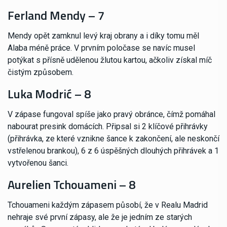
Ferland Mendy – 7
Mendy opět zamknul levý kraj obrany a i díky tomu měl
Alaba méně práce. V prvním poločase se navíc musel
potýkat s přísně udělenou žlutou kartou, ačkoliv získal míč
čistým způsobem.
Luka Modrić – 8
V zápase fungoval spíše jako pravý obránce, čímž pomáhal
nabourat presink domácích. Připsal si 2 klíčové přihrávky
(přihrávka, ze které vznikne šance k zakončení, ale neskončí
vstřelenou brankou), 6 z 6 úspěšných dlouhých přihrávek a 1
vytvořenou šanci.
Aurelien Tchouameni – 8
Tchouameni každým zápasem působí, že v Realu Madrid
nehraje své první zápasy, ale že je jedním ze starých