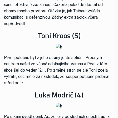
šancí efektivně zasáhnout. Cazorla pokaždé dostal od
obrany mnoho prostoru. Otázka je, jak Thibaut zvládá
komunikaci s defenzivou. Žádný extra zákrok včera
nepředvedl.
Toni Kroos (5)
První poločas byl z jeho strany ještě solidní. Přesným
centrem našel ve vápně nabíhajícího Varana a Real z této
akce šel do vedení 2:1. Po změně stran se ale Toni zcela
vytratil, což mělo za následek, že soupeř potupně přebíral
střed pole.
Luka Modrić (4)
Po utkání uvedl deník As, že jej v posledních dnech trápila