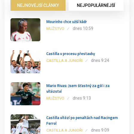
NEJNOVĚJŠÍ ČLÁNKY
NEJPOPULÁRNĚJŠÍ
Mourinho chce užší kádr
dnes 10:59
MUŽSTVO
Castilla v procesu přestavby
dnes 9:24
CASTILLA A JUNIOŘI
Mario Rivas: Jsem šťastný za gól i za
vítězství
dnes 9:13
MUŽSTVO
Castilla vítězí po penaltách nad Racingem
Ferrol
dnes 9:09
CASTILLA A JUNIOŘI