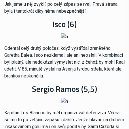
Jak jsme u něj zvyklí, po celý zápas se rval. Pravá strana
byla i tentokrát díky němu nebezpečnější.
Isco (6)
Odehrál celý druhý poločas, když vystřídal zraněného
Garetha Balea. Isco nezklamal, ale ani neoslnil. V kombinaci
byl platný, ale nedokázal vymyslet nic, z čehož by mohl Real
udeřit. V 85. minutě vyslal na Asenja tvrdou střelu, která ale
brankou neskončila.
Sergio Ramos (5,5)
Kapitán Los Blancos by měl organizovat defenzívu. Včera
se mu to po většinu zápasu i dařilo. Jenže hlavně na druhém
inkasovaném gólu má i on svůj podíl viny. Santi Cazorla si