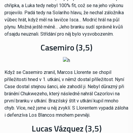
chřipka, a Luka tedy nebyl 100% fit, což se na jeho výkonu
projevilo. Padá tedy na Solariho hlavu, že nechal záložníka
vůbec hrát, když měl na lavičce Isca… Modrić hrál na půl
plynu. Možná ještě méně… Jeho branku sudí správně kvůli
ofsajdu neuznali. Střídání pro něj bylo vysvobozením.
Casemiro (3,5)
Když se Casemiro zranil, Marcos Llorente se chopil
příležitosti hned v 1. utkání, v němž dostal příležitost. Nyní
Case dostal stejnou šanci, ale zahodil ji. Nebyl důrazný při
bránění Chukwezeho, který následně nahrál Cazorlovi na
první branku v utkání. Brazilský štít v utkání kupil mnoho
chyb. Více, než jsme u něj zvyklí. S Llorentem vypadá záloha
i defenzíva Los Blancos mnohem pevněji.
Lucas Vázquez (3,5)