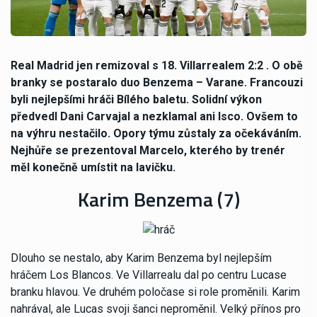
Real Madrid jen remizoval s 18. Villarrealem 2:2 . O obě
branky se postaralo duo Benzema – Varane. Francouzi
byli nejlepšími hráči Bílého baletu. Solidní výkon
předvedl Dani Carvajal a nezklamal ani Isco. Ovšem to
na výhru nestačilo. Opory týmu zůstaly za očekáváním.
Nejhůře se prezentoval Marcelo, kterého by trenér
měl konečně umístit na lavičku.
Karim Benzema (7)
Dlouho se nestalo, aby Karim Benzema byl nejlepším
hráčem Los Blancos. Ve Villarrealu dal po centru Lucase
branku hlavou. Ve druhém poločase si role proměnili. Karim
nahrával, ale Lucas svoji šanci neproměnil. Velký přínos pro