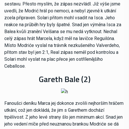
sestavu. Přesto myslím, že zápas nezvládl. Již výše jsme
uvedli, že Modrić hrál po nemoci, a nebyl zjevně k utkání
zcela připraven. Solari přitom mohl vsadit na Isca. Jeho
reakce na průběh hry byly špatné. Snad jen výměna Isca za
Balea kvůli zranění Velšana se mu nedá vytknout. Nechal
celý zápas hrát Marcela, když měl na lavičce Reguilóna.
Místo Modriće vyslal na trávník nezkušeného Valverdeho,
přitom stav byl jen 2:1, Real zápas neměl pod kontrolou a
Solari mohl vyslat na plac přece jen ostřílenějšího
Ceballose.
Gareth Bale (2)
Fanoušci deníku Marca jej dokonce zvolili nejhorším hráčem
utkání, což jen dokládá, že jim s Garethem dochází
trpělivost. Z jeho levé strany šlo jen minimum akcí. Snad jen
jeho vedení míče před neuznanou brankou Modriće se dá