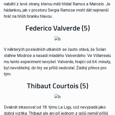
naběhl z levé strany, kterou měli hlídat Ramos a Marcelo. Je
hádankou, jak v prostoru Sergia Ramose mohl dát nejmenší
hráč na hřišti branku hlavou…
Federico Valverde (5)
V některých posledních utkáních se často stává, že Solari
stáhne Modriće a nasadí mladého Valverdeho. Ve Villarrealu
mu tento experiment nevyšel. Valverde, hrající od 64. minuty,
byl neviditelný, do hry se příliš nedostal. Žádný přínos pro
tým.
Thibaut Courtois (5)
Dvakrát inkasoval od 18. týmu La Ligy, což nevypadá jako
dobrá vizitka. Thibaut ale ani při jednom z gólů neměl příliš