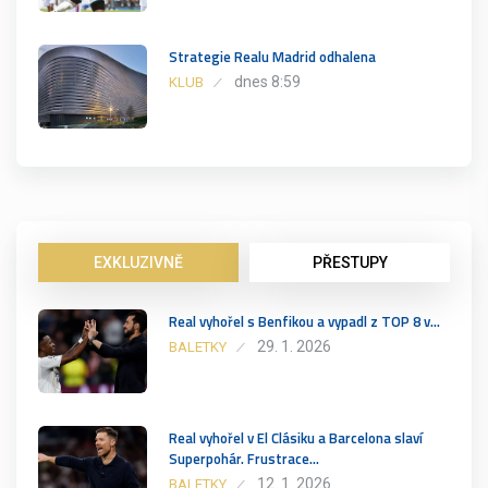
Strategie Realu Madrid odhalena
dnes 8:59
KLUB
EXKLUZIVNĚ
PŘESTUPY
Real vyhořel s Benfikou a vypadl z TOP 8 v…
29. 1. 2026
BALETKY
Real vyhořel v El Clásiku a Barcelona slaví
Superpohár. Frustrace…
12. 1. 2026
BALETKY