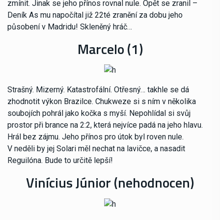
zmínit. Jinak se jeho přínos rovnal nule. Opět se zranil –
Deník As mu napočítal již 22té zranění za dobu jeho
působení v Madridu! Skleněný hráč…
Marcelo (1)
Strašný. Mizerný. Katastrofální. Otřesný… takhle se dá
zhodnotit výkon Brazilce. Chukweze si s ním v několika
soubojích pohrál jako kočka s myší. Nepohlídal si svůj
prostor při brance na 2:2, která nejvíce padá na jeho hlavu.
Hrál bez zájmu. Jeho přínos pro útok byl roven nule.
V neděli by jej Solari měl nechat na lavičce, a nasadit
Reguilóna. Bude to určitě lepší!
Vinícius Júnior (nehodnocen)