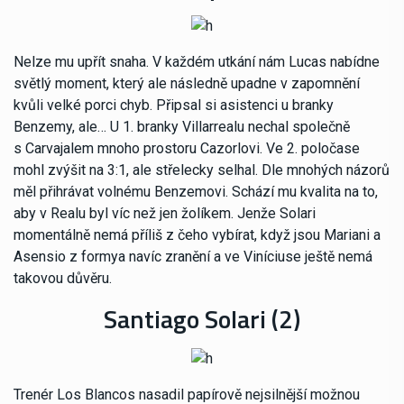
Nelze mu upřít snaha. V každém utkání nám Lucas nabídne
světlý moment, který ale následně upadne v zapomnění
kvůli velké porci chyb. Připsal si asistenci u branky
Benzemy, ale… U 1. branky Villarrealu nechal společně
s Carvajalem mnoho prostoru Cazorlovi. Ve 2. poločase
mohl zvýšit na 3:1, ale střelecky selhal. Dle mnohých názorů
měl přihrávat volnému Benzemovi. Schází mu kvalita na to,
aby v Realu byl víc než jen žolíkem. Jenže Solari
momentálně nemá příliš z čeho vybírat, když jsou Mariani a
Asensio z formya navíc zranění a ve Viníciuse ještě nemá
takovou důvěru.
Santiago Solari (2)
Trenér Los Blancos nasadil papírově nejsilnější možnou