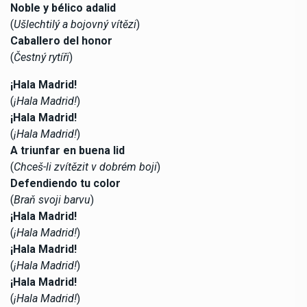
Noble y bélico adalid
(
Ušlechtilý a bojovný vítězi
)
Caballero del honor
(
Čestný rytíři
)
¡Hala Madrid!
(
¡Hala Madrid!
)
¡Hala Madrid!
(
¡Hala Madrid!
)
A triunfar en buena lid
(
Chceš-li zvítězit v dobrém boji
)
Defendiendo tu color
(
Braň svoji barvu
)
¡Hala Madrid!
(
¡Hala Madrid!
)
¡Hala Madrid!
(
¡Hala Madrid!
)
¡Hala Madrid!
(
¡Hala Madrid!
)