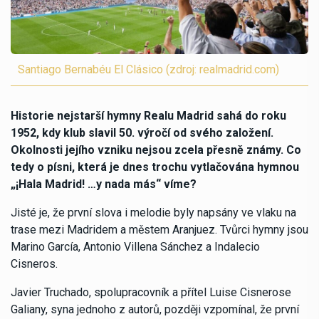
Santiago Bernabéu El Clásico (zdroj: realmadrid.com)
Historie nejstarší hymny Realu Madrid sahá do roku
1952, kdy klub slavil 50. výročí od svého založení.
Okolnosti jejího vzniku nejsou zcela přesně známy. Co
tedy o písni, která je dnes trochu vytlačována hymnou
„¡Hala Madrid! …y nada más“ víme?
Jisté je, že první slova i melodie byly napsány ve vlaku na
trase mezi Madridem a městem Aranjuez. Tvůrci hymny jsou
Marino García, Antonio Villena Sánchez a Indalecio
Cisneros.
Javier Truchado, spolupracovník a přítel Luise Cisnerose
Galiany, syna jednoho z autorů, později vzpomínal, že první