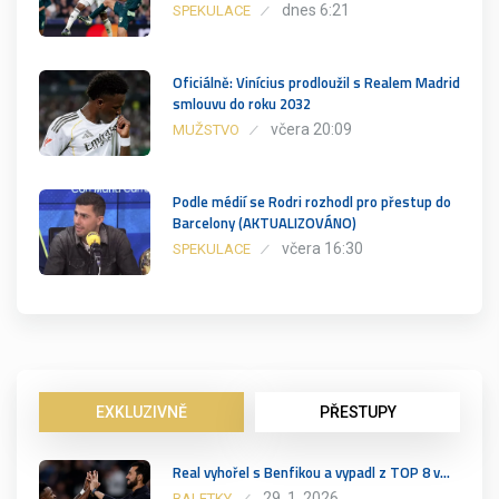
dnes 6:21
SPEKULACE
Oficiálně: Vinícius prodloužil s Realem Madrid
smlouvu do roku 2032
včera 20:09
MUŽSTVO
Podle médií se Rodri rozhodl pro přestup do
Barcelony (AKTUALIZOVÁNO)
včera 16:30
SPEKULACE
EXKLUZIVNĚ
PŘESTUPY
Real vyhořel s Benfikou a vypadl z TOP 8 v…
29. 1. 2026
BALETKY