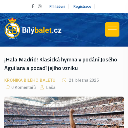
Přihlášení
Registrace
¡Hala Madrid! Klasická hymna v podání Josého
Aguilara a pozadí jejího vzniku
KRONIKA BILÉHO BALETU
21. března 2025
0 Komentářů
Laša