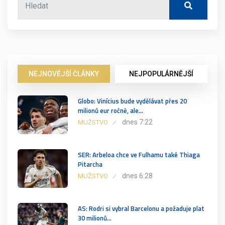
NEJNOVĚJŠÍ ČLÁNKY
NEJPOPULÁRNĚJŠÍ
Globo: Vinícius bude vydělávat přes 20
milionů eur ročně, ale…
dnes 7:22
MUŽSTVO
SER: Arbeloa chce ve Fulhamu také Thiaga
Pitarcha
dnes 6:28
MUŽSTVO
AS: Rodri si vybral Barcelonu a požaduje plat
30 milionů…