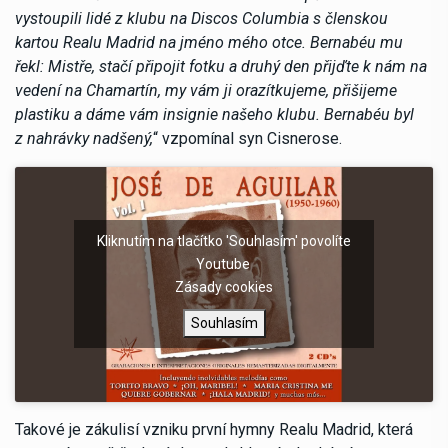
vystoupili lidé z klubu na Discos Columbia s členskou
kartou Realu Madrid na jméno mého otce. Bernabéu mu
řekl: Mistře, stačí připojit fotku a druhý den přijďte k nám na
vedení na Chamartín, my vám ji orazítkujeme, přišijeme
plastiku a dáme vám insignie našeho klubu. Bernabéu byl
z nahrávky nadšený,
“ vzpomínal syn Cisnerose.
Kliknutím na tlačítko 'Souhlasím' povolíte
Youtube
Zásady cookies
Souhlasím
Takové je zákulisí vzniku první hymny Realu Madrid, která