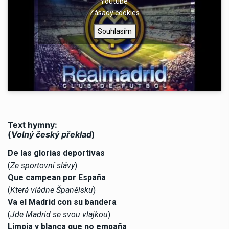
Youtube
Zásady cookies
Souhlasím
Text hymny:
(
Volný český překlad
)
De las glorias deportivas
(
Ze sportovní slávy
)
Que campean por España
(
Která vládne Španělsku
)
Va el Madrid con su bandera
(
Jde Madrid se svou vlajkou
)
Limpia y blanca que no empaña