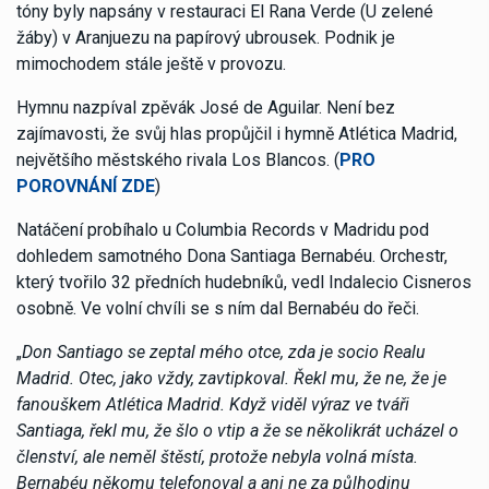
tóny byly napsány v restauraci El Rana Verde (U zelené
žáby) v Aranjuezu na papírový ubrousek. Podnik je
mimochodem stále ještě v provozu.
Hymnu nazpíval zpěvák José de Aguilar. Není bez
zajímavosti, že svůj hlas propůjčil i hymně Atlética Madrid,
největšího městského rivala Los Blancos. (
PRO
POROVNÁNÍ ZDE
)
Natáčení probíhalo u Columbia Records v Madridu pod
dohledem samotného Dona Santiaga Bernabéu. Orchestr,
který tvořilo 32 předních hudebníků, vedl Indalecio Cisneros
osobně. Ve volní chvíli se s ním dal Bernabéu do řeči.
„
Don Santiago se zeptal mého otce, zda je socio Realu
Madrid. Otec, jako vždy, zavtipkoval. Řekl mu, že ne, že je
fanouškem Atlética Madrid. Když viděl výraz ve tváři
Santiaga, řekl mu, že šlo o vtip a že se několikrát ucházel o
členství, ale neměl štěstí, protože nebyla volná místa.
Bernabéu někomu telefonoval a ani ne za půlhodinu