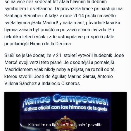
se na více než šedesát let stala hlavním hudebním
symbolem Los Blancos. Doprovázela hráče při nástupu na
Santiago Bernabéu. A když v roce 2014 přišla na světlo
světa hymna ¡Hala Madrid! y nada más!, původní klasická
hymna začala být pouštěna po závěrečném hvizdu. Po
několika letech však i zde ustoupila ve prospěch stále
populárnější Himno de la Décima.
Sluší se ještě dodat, že v 21. století vytvořil hudebník José
Mercé svoji verzi této písně. Je osobitější a pomalejší.
Madridismem však nikdy nebyla přijata, na rozdíl od té,
kterou stvořili José de Aguilar, Marino García, Antonio
Villena Sánchez a Indalecio Cisneros.
Kliknutím na tlačítko 'Souhlasím' povolíte