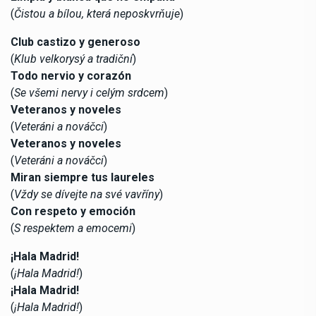
(
Čistou a bílou, která neposkvrňuje
)
Club castizo y generoso
(
Klub velkorysý a tradiční
)
Todo nervio y corazón
(
Se všemi nervy i celým srdcem
)
Veteranos y noveles
(
Veteráni a nováčci
)
Veteranos y noveles
(
Veteráni a nováčci
)
Miran siempre tus laureles
(
Vždy se dívejte na své vavříny
)
Con respeto y emoción
(
S respektem a emocemi
)
¡Hala Madrid!
(
¡Hala Madrid!
)
¡Hala Madrid!
(
¡Hala Madrid!
)