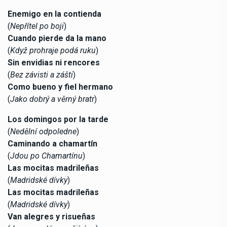
Enemigo en la contienda
(
Nepřítel po boji
)
Cuando pierde da la mano
(
Když prohraje podá ruku
)
Sin envidias ni rencores
(
Bez závisti a zášti
)
Como bueno y fiel hermano
(
Jako dobrý a věrný bratr
)
Los domingos por la tarde
(
Nedělní odpoledne
)
Caminando a chamartín
(
Jdou po Chamartínu
)
Las mocitas madrileñas
(
Madridské dívky
)
Las mocitas madrileñas
(
Madridské dívky
)
Van alegres y risueñas