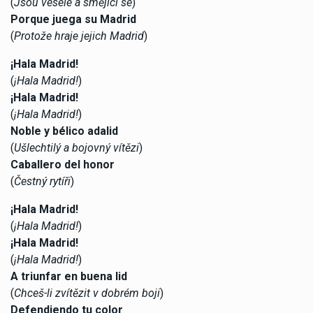
(
Jsou veselé a smějící se
)
Porque juega su Madrid
(
Protože hraje jejich Madrid
)
¡Hala Madrid!
(
¡Hala Madrid!
)
¡Hala Madrid!
(
¡Hala Madrid!
)
Noble y bélico adalid
(
Ušlechtilý a bojovný vítězi
)
Caballero del honor
(
Čestný rytíři
)
¡Hala Madrid!
(
¡Hala Madrid!
)
¡Hala Madrid!
(
¡Hala Madrid!
)
A triunfar en buena lid
(
Chceš-li zvítězit v dobrém boji
)
Defendiendo tu color