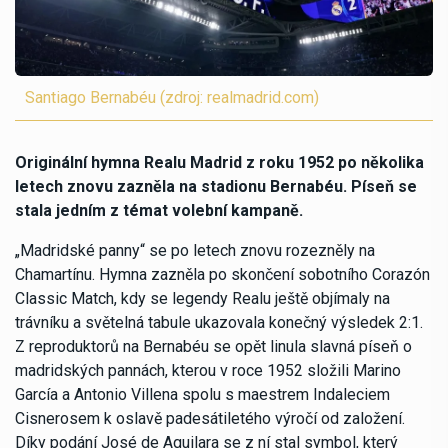
Santiago Bernabéu (zdroj: realmadrid.com)
Originální hymna Realu Madrid z roku 1952 po několika
letech znovu zazněla na stadionu Bernabéu. Píseň se
stala jedním z témat volební kampaně.
„Madridské panny“ se po letech znovu rozezněly na
Chamartínu. Hymna zazněla po skončení sobotního Corazón
Classic Match, kdy se legendy Realu ještě objímaly na
trávníku a světelná tabule ukazovala konečný výsledek 2:1.
Z reproduktorů na Bernabéu se opět linula slavná píseň o
madridských pannách, kterou v roce 1952 složili Marino
García a Antonio Villena spolu s maestrem Indaleciem
Cisnerosem k oslavě padesátiletého výročí od založení.
Díky podání José de Aguilara se z ní stal symbol, který