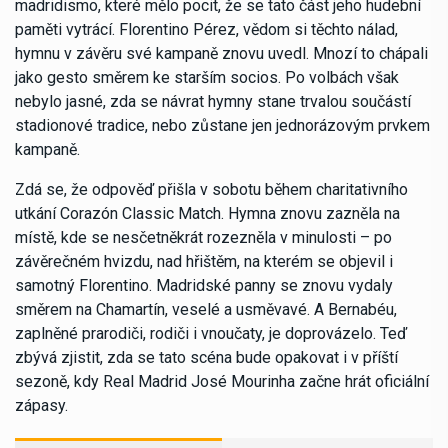
madridismo, které mělo pocit, že se tato část jeho hudební
paměti vytrácí. Florentino Pérez, vědom si těchto nálad,
hymnu v závěru své kampaně znovu uvedl. Mnozí to chápali
jako gesto směrem ke starším socios. Po volbách však
nebylo jasné, zda se návrat hymny stane trvalou součástí
stadionové tradice, nebo zůstane jen jednorázovým prvkem
kampaně.
Zdá se, že odpověď přišla v sobotu během charitativního
utkání Corazón Classic Match. Hymna znovu zazněla na
místě, kde se nesčetněkrát rozezněla v minulosti – po
závěrečném hvizdu, nad hřištěm, na kterém se objevil i
samotný Florentino. Madridské panny se znovu vydaly
směrem na Chamartín, veselé a usměvavé. A Bernabéu,
zaplněné prarodiči, rodiči i vnoučaty, je doprovázelo. Teď
zbývá zjistit, zda se tato scéna bude opakovat i v příští
sezoně, kdy Real Madrid José Mourinha začne hrát oficiální
zápasy.