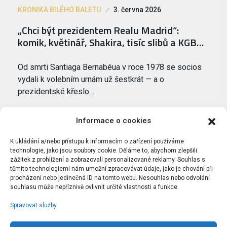
KRONIKA BILÉHO BALETU
3. června 2026
„Chci být prezidentem Realu Madrid“:
komik, květinář, Shakira, tisíc slibů a KGB…
Od smrti Santiaga Bernabéua v roce 1978 se socios
vydali k volebním urnám už šestkrát — a o
prezidentské křeslo…
Informace o cookies
K ukládání a/nebo přístupu k informacím o zařízení používáme
technologie, jako jsou soubory cookie. Děláme to, abychom zlepšili
zážitek z prohlížení a zobrazovali personalizované reklamy. Souhlas s
těmito technologiemi nám umožní zpracovávat údaje, jako je chování při
procházení nebo jedinečná ID na tomto webu. Nesouhlas nebo odvolání
souhlasu může nepříznivě ovlivnit určité vlastnosti a funkce.
Spravovat služby
Portál Bílýbalet.cz byl založen pod názvem Real-