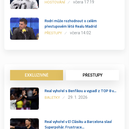
včera 17:19
HOSTOVÁNÍ
Rodri může rozhodnout o celém
přestupovém létě Realu Madrid
včera 14:02
PŘESTUPY
EXKLUZIVNĚ
PŘESTUPY
Real vyhořel s Benfikou a vypadl z TOP 8 v…
29. 1. 2026
BALETKY
Real vyhořel v El Clásiku a Barcelona slaví
Superpohár. Frustrace…