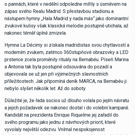
o pannách, které v nedělní odpoledne mířily s úsměvem na
zápas svého Realu Madrid. S přestavbou stadionu a
nástupem hymny „Hala Madrid y nada más“ jako dominantní
zvukové kulisy však klasická melodie postupně utichala, až
nakonec téměř úplně zmizela.
Hymna La Décimy si získala madridistas svou chytlavostí a
moderním zvukem, zatímco 360stupňové obrazovky a LED
prstence zcela proměnily rituály na Bernabéu. Píseň Marina
a Antonia tak byla postupně odsouvána do pozadí a
objevovala se už jen při výjimečných slavnostních
příležitostech. Jak připomíná deník MARCA, na Bernabéu ji
nebylo slyšet několik let. Až do soboty.
Důležité je, že řada socios už dlouho volala po jejím návratu
a jejich požadavek se nakonec dostal i do volební kampaně.
Kandidát na prezidenta Enrique Riquelme jej zařadil do
svého programu jako jednu z návrhových priorit, které
vyvolaly největší odezvu. Vnímal nespokojenost