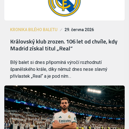
KRONIKA BILÉHO BALETU
29. června 2026
Královský klub zrozen. 106 let od chvíle, kdy
Madrid získal titul „Real“
Bílý balet si dnes připomíná výročí rozhodnutí
španělského krále, díky němuž dnes nese slavný
přívlastek „Real“ a je pod ním…