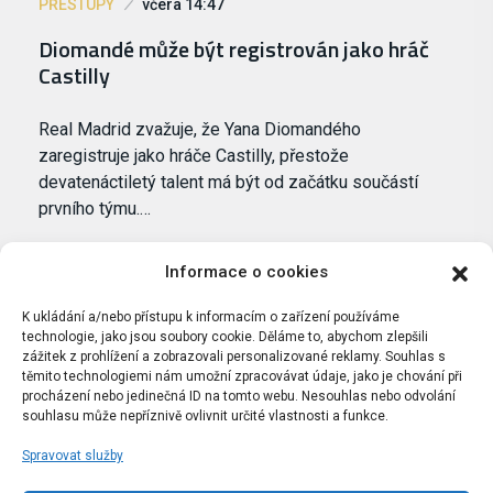
PŘESTUPY
včera 14:47
Diomandé může být registrován jako hráč
Castilly
Real Madrid zvažuje, že Yana Diomandého
zaregistruje jako hráče Castilly, přestože
devatenáctiletý talent má být od začátku součástí
prvního týmu.…
Informace o cookies
K ukládání a/nebo přístupu k informacím o zařízení používáme
technologie, jako jsou soubory cookie. Děláme to, abychom zlepšili
zážitek z prohlížení a zobrazovali personalizované reklamy. Souhlas s
těmito technologiemi nám umožní zpracovávat údaje, jako je chování při
procházení nebo jedinečná ID na tomto webu. Nesouhlas nebo odvolání
souhlasu může nepříznivě ovlivnit určité vlastnosti a funkce.
Spravovat služby
Portál Bílýbalet.cz byl založen pod názvem Real-