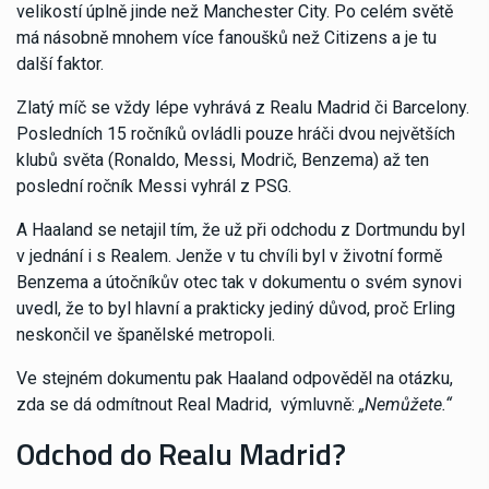
velikostí úplně jinde než Manchester City. Po celém světě
má násobně mnohem více fanoušků než Citizens a je tu
další faktor.
Zlatý míč se vždy lépe vyhrává z Realu Madrid či Barcelony.
Posledních 15 ročníků ovládli pouze hráči dvou největších
klubů světa (Ronaldo, Messi, Modrič, Benzema) až ten
poslední ročník Messi vyhrál z PSG.
A Haaland se netajil tím, že už při odchodu z Dortmundu byl
v jednání i s Realem. Jenže v tu chvíli byl v životní formě
Benzema a útočníkův otec tak v dokumentu o svém synovi
uvedl, že to byl hlavní a prakticky jediný důvod, proč Erling
neskončil ve španělské metropoli.
Ve stejném dokumentu pak Haaland odpověděl na otázku,
zda se dá odmítnout Real Madrid, výmluvně:
„Nemůžete.“
Odchod do Realu Madrid?