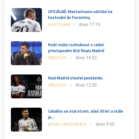
OFICIÁLNĚ: Mastantuono odchází na
hostování do Fiorentiny
dnes 17:19
HOSTOVÁNÍ
Rodri může rozhodnout o celém
přestupovém létě Realu Madrid
dnes 14:02
PŘESTUPY
Real Madrid otevřel peněženku
dnes 12:30
PŘESTUPY
Ceballos se stal otcem, slaví 30 let a stále
je…
dnes 9:50
BÝVALÍ HRÁČI REALU