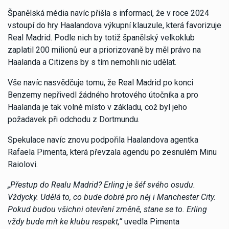
Španělská média navíc přišla s informací, že v roce 2024
vstoupí do hry Haalandova výkupní klauzule, která favorizuje
Real Madrid. Podle nich by totiž španělský velkoklub
zaplatil 200 milionů eur a priorizovaně by měl právo na
Haalanda a Citizens by s tím nemohli nic udělat.
Vše navíc nasvědčuje tomu, že Real Madrid po konci
Benzemy nepřivedl žádného hrotového útočníka a pro
Haalanda je tak volné místo v základu, což byl jeho
požadavek při odchodu z Dortmundu.
Spekulace navíc znovu podpořila Haalandova agentka
Rafaela Pimenta, která převzala agendu po zesnulém Minu
Raiolovi.
„Přestup do Realu Madrid? Erling je šéf svého osudu.
Vždycky. Udělá to, co bude dobré pro něj i Manchester City.
Pokud budou všichni otevření změně, stane se to. Erling
vždy bude mít ke klubu respekt,“
uvedla Pimenta