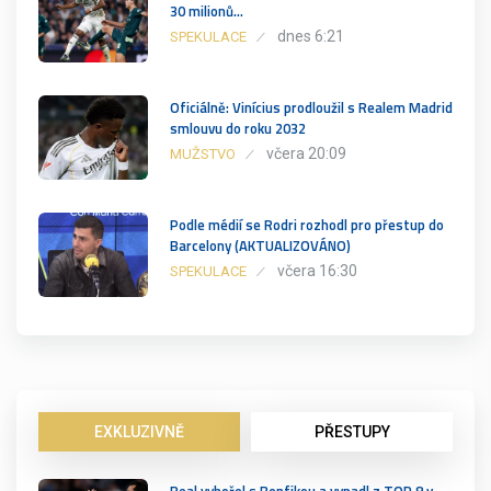
30 milionů…
dnes 6:21
SPEKULACE
Oficiálně: Vinícius prodloužil s Realem Madrid
smlouvu do roku 2032
včera 20:09
MUŽSTVO
Podle médií se Rodri rozhodl pro přestup do
Barcelony (AKTUALIZOVÁNO)
včera 16:30
SPEKULACE
EXKLUZIVNĚ
PŘESTUPY
Real vyhořel s Benfikou a vypadl z TOP 8 v…