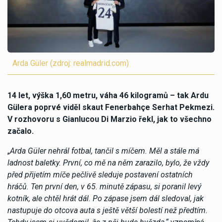
Arda Güler (zdroj: realmadrid.com)
14 let, výška 1,60 metru, váha 46 kilogramů – tak Ardu
Gülera poprvé viděl skaut Fenerbahçe Serhat Pekmezi.
V rozhovoru s Gianlucou Di Marzio řekl, jak to všechno
začalo.
„
Arda Güler nehrál fotbal, tančil s míčem. Měl a stále má
ladnost baletky. První, co mě na něm zarazilo, bylo, že vždy
před přijetím míče pečlivě sleduje postavení ostatních
hráčů. Ten první den, v 65. minutě zápasu, si poranil levý
kotník, ale chtěl hrát dál. Po zápase jsem dál sledoval, jak
nastupuje do otcova auta s ještě větší bolestí než předtím.