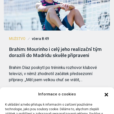
MUŽSTVO
včera 8:49
Brahim: Mourinho i celý jeho realizační tým
dorazili do Madridu skvěle připraveni
Brahim Díaz poskytl po tréninku rozhovor klubové
televizi, v němž zhodnotil začátek předsezonní
přípravy. „Měl jsem velkou chuť se vrátit,…
Informace o cookies
K ukládání a/nebo přístupu k informacím o zařízení používáme
technologie, jako jsou soubory cookie. Děláme to, abychom zlepšili
zážitek z prohlížení a zobrazovali personalizované reklamy. Souhlas s