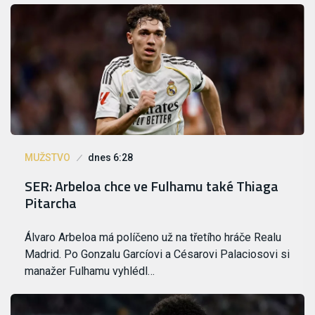
MUŽSTVO
dnes 6:28
SER: Arbeloa chce ve Fulhamu také Thiaga
Pitarcha
Álvaro Arbeloa má políčeno už na třetího hráče Realu
Madrid. Po Gonzalu Garcíovi a Césarovi Palaciosovi si
manažer Fulhamu vyhlédl…