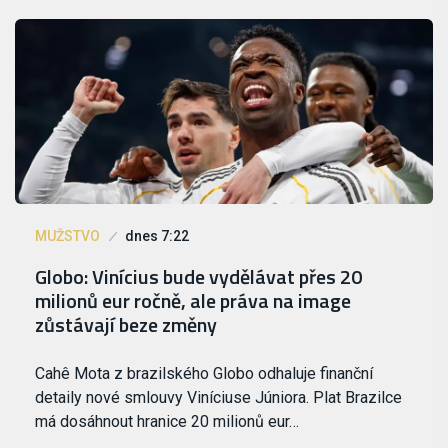
MUŽSTVO
dnes 7:22
Globo: Vinícius bude vydělávat přes 20
milionů eur ročně, ale práva na image
zůstávají beze změny
Cahê Mota z brazilského Globo odhaluje finanční
detaily nové smlouvy Viníciuse Júniora. Plat Brazilce
má dosáhnout hranice 20 milionů eur…