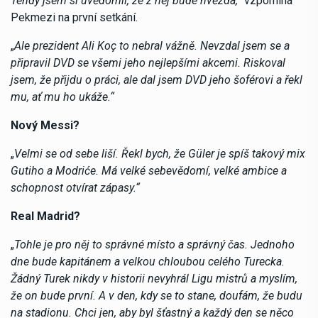
Tehdy jsem si uvědomil, že z něj bude hvězda,“
vzpomíná
Pekmezi na první setkání.
„
Ale prezident Ali Koç to nebral vážně. Nevzdal jsem se a
připravil DVD se všemi jeho nejlepšími akcemi. Riskoval
jsem, že přijdu o práci, ale dal jsem DVD jeho šoférovi a řekl
mu, ať mu ho ukáže.“
Nový Messi?
„
Velmi se od sebe liší. Řekl bych, že Güler je spíš takový mix
Gutiho a Modriće. Má velké sebevědomí, velké ambice a
schopnost otvírat zápasy.“
Real Madrid?
„
Tohle je pro něj to správné místo a správný čas. Jednoho
dne bude kapitánem a velkou chloubou celého Turecka.
Žádný Turek nikdy v historii nevyhrál Ligu mistrů a myslím,
že on bude první. A v den, kdy se to stane, doufám, že budu
na stadionu. Chci jen, aby byl šťastný a každý den se něco