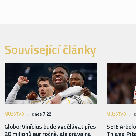
Související články
MUŽSTVO
dnes 7:22
MUŽSTVO
Globo: Vinícius bude vydělávat přes
SER: Arbel
20 milionů eur ročně, ale práva na
Thiaga Pit