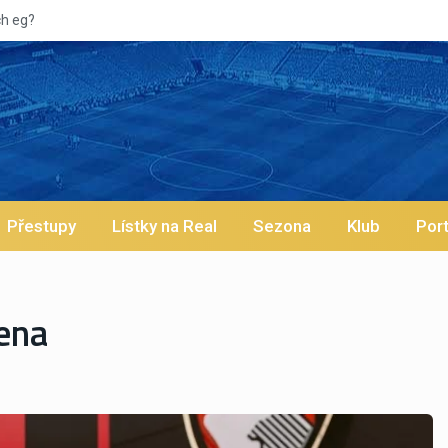
Přestupy
Lístky na Real
Sezona
Klub
Port
ena