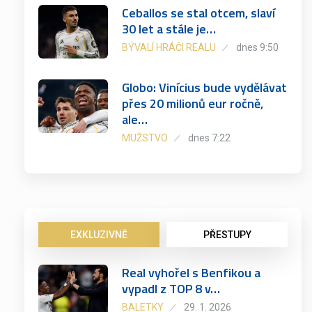
Ceballos se stal otcem, slaví
30 let a stále je…
BÝVALÍ HRÁČI REALU
dnes 9:50
Globo: Vinícius bude vydělávat
přes 20 milionů eur ročně,
ale…
MUŽSTVO
dnes 7:22
EXKLUZIVNĚ
PŘESTUPY
Real vyhořel s Benfikou a
vypadl z TOP 8 v…
BALETKY
29. 1. 2026