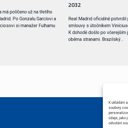
2032
a má políčeno už na třetího
adrid. Po Gonzalu Garcíovi a
Real Madrid oficiálně potvrdil
ciosovi si manažer Fulhamu
smlouvy s útočníkem Viníciu
K dohodě došlo po včerejším 
oběma stranami. Brazilský…
K ukládání a
soubory cook
personalizo
údaje, jako
odvolání sou