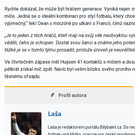
Rychle dokázal, že může být hráčem generace. Vyniká nejen svo
míče. Jedná se o ideální kombinaci pro styl fotbalu, který chc
výjimečný
,“ řekl Dean v mixzóně po utkání s Francií, čímž nazna
„
Je to jeden z těch hráčů, kteří mají na svůj věk neobvyklou v
věděli, čeho je schopen. Dostal svou šanci a známe jeho potenc
těžké je se v tomto týmu prosadit, protože úroveň je neuvěřite
Ve čtvrtečním zápase měl Huijsen 41 kontaktů s míčem a dosá
pětkrát získal míč zpět. Navíc byl velmi blízko svého prvního r
těsnému ofsajdu.
Profil autora
Laša
Laša je redaktorem portálu Bilybalet.cz. Do r
fotbalu má blízko, pracuje pro český prvoligo