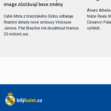
image zůstávají beze změny
Álvaro Arbelo
Cahê Mota z brazilského Globo odhaluje
hráče Realu M
finanční detaily nové smlouvy Viníciuse
Césarovi Pala
Júniora. Plat Brazilce má dosáhnout hranice
vyhlédl…
20 milionů eur…