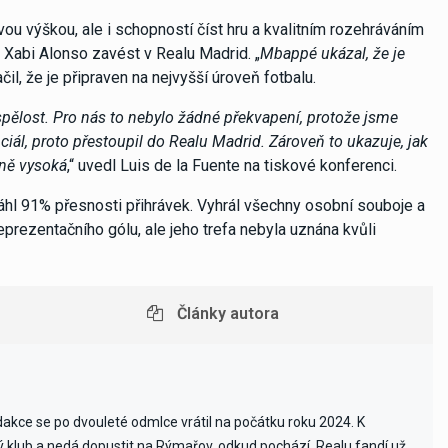
u výškou, ale i schopností číst hru a kvalitním rozehráváním
e Xabi Alonso zavést v Realu Madrid. „
Mbappé ukázal, že je
čil, že je připraven na nejvyšší úroveň fotbalu.
yspělost. Pro nás to nebylo žádné překvapení, protože jsme
iál, proto přestoupil do Realu Madrid. Zároveň to ukazuje, jak
lně vysoká
,“ uvedl Luis de la Fuente na tiskové konferenci.
hl 91% přesnosti přihrávek. Vyhrál všechny osobní souboje a
eprezentačního gólu, ale jeho trefa nebyla uznána kvůli
Články autora
edakce se po dvouleté odmlce vrátil na počátku roku 2024. K
vý klub a nedá dopustit na Rýmařov, odkud pochází. Realu fandí už