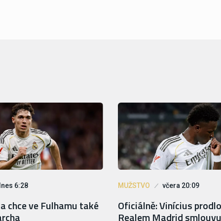
dnes 6:28
MUŽSTVO
včera 20:09
oa chce ve Fulhamu také
Oficiálně: Vinícius prodlo
archa
Realem Madrid smlouvu