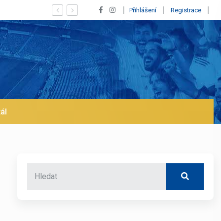
Vypískaný Vinícius! Blíží se jeho odchod z Realu a pustí se 
Přihlášení
Registrace
ál