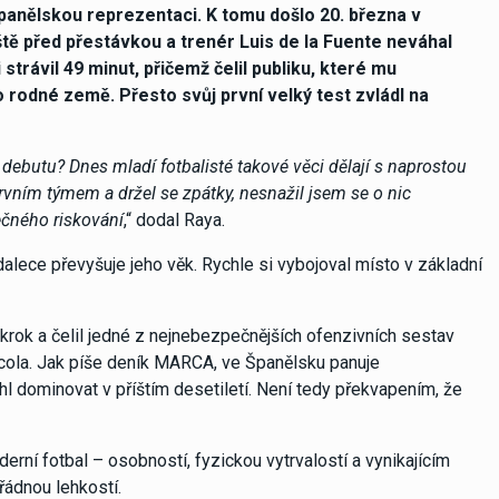
panělskou reprezentaci. K tomu došlo 20. března v
tě před přestávkou a trenér Luis de la Fuente neváhal
strávil 49 minut, přičemž čelil publiku, které mu
rodné země. Přesto svůj první velký test zvládl na
i debutu? Dnes mladí fotbalisté takové věci dělají s naprostou
rvním týmem a držel se zpátky, nesnažil jsem se o nic
ečného riskování
,“ dodal Raya.
dalece převyšuje jeho věk. Rychle si vybojoval místo v základní
o krok a čelil jedné z nejnebezpečnějších ofenzivních sestav
arcola. Jak píše deník MARCA, ve Španělsku panuje
l dominovat v příštím desetiletí. Není tedy překvapením, že
erní fotbal – osobností, fyzickou vytrvalostí a vynikajícím
ádnou lehkostí.