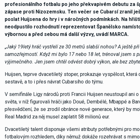
profesionálního fotbalu po jeho překvapivém debutu za š
zápase proti Nizozemsku. Ten večer se Cubarsí zranil ješ
poslat Huijsena do hry i v náročných podmínkách. Na hřišti 
neodpustilo rozhodnutí reprezentovat Španělsko namísto 
výbornou a před sebou má další výzvy, uvádí MARCA.
„
Jaký 19letý hráč vystřelí ze 30 metrů slabší nohou? A ještě př
samozřejmostí. Když mi bylo 17 nebo 18 let, trénoval jsem s p
výjimečného. Jen jsem chtěl odvést dobrý výkon, ale bez zbyt
Huijsen, teprve dvacetiletý stoper, prokazuje vyspělost, která 
sestavě, a to i přes návrat Cubarsího do týmu.
V semifinále Ligy národů proti Francii Huijsen neustoupil ani 
světa, v níž figurovali hráči jako Doué, Dembélé, Mbappé a B
přesvědčení, že se zrodil obránce nové generace, který by moh
Real Madrid za něj musel zaplatit 58 milionů eur.
Dvacetiletý talent disponuje všemi atributy potřebnými pro mod
fotbalovým rozhledem, díky němuž dokáže rozehrávat s mimoř