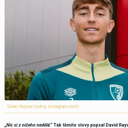
Dean Huijsen (zdroj: instagram.com)
„
Nic si z ničeho nedělá
.“ Tak těmito slovy popsal David Ra