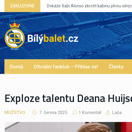
EXKLUZIVNĚ
Dokáže Xabi Alonso zkrotit kabinu plnou silných eg?
Domů
Oficiální fanklub – Přihlas se!
Články
Exploze talentu Deana Huijs
MUŽSTVO
7. června 2025
1 Komentář
Laša