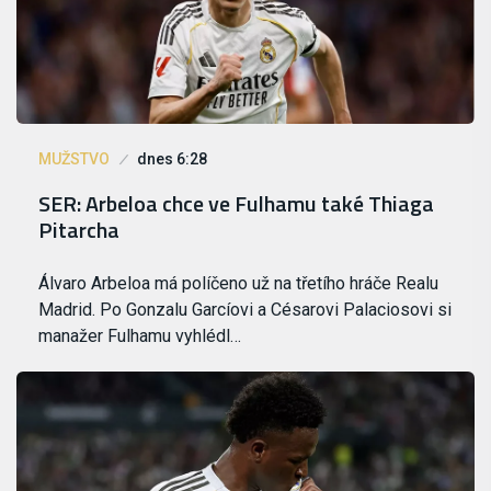
MUŽSTVO
dnes 6:28
SER: Arbeloa chce ve Fulhamu také Thiaga
Pitarcha
Álvaro Arbeloa má políčeno už na třetího hráče Realu
Madrid. Po Gonzalu Garcíovi a Césarovi Palaciosovi si
manažer Fulhamu vyhlédl…