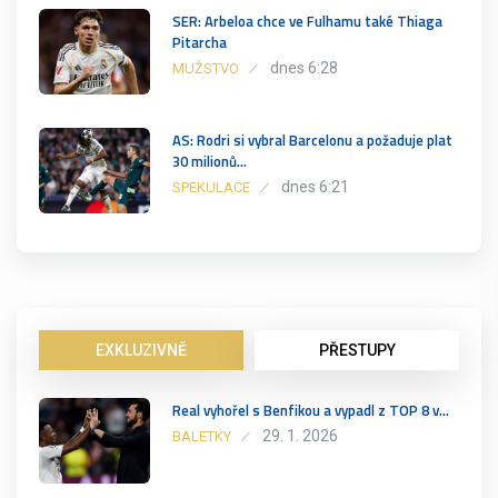
SER: Arbeloa chce ve Fulhamu také Thiaga
Pitarcha
dnes 6:28
MUŽSTVO
AS: Rodri si vybral Barcelonu a požaduje plat
30 milionů…
dnes 6:21
SPEKULACE
EXKLUZIVNĚ
PŘESTUPY
Real vyhořel s Benfikou a vypadl z TOP 8 v…
29. 1. 2026
BALETKY