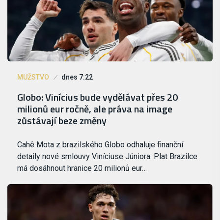
MUŽSTVO
dnes 7:22
Globo: Vinícius bude vydělávat přes 20
milionů eur ročně, ale práva na image
zůstávají beze změny
Cahê Mota z brazilského Globo odhaluje finanční
detaily nové smlouvy Viníciuse Júniora. Plat Brazilce
má dosáhnout hranice 20 milionů eur…