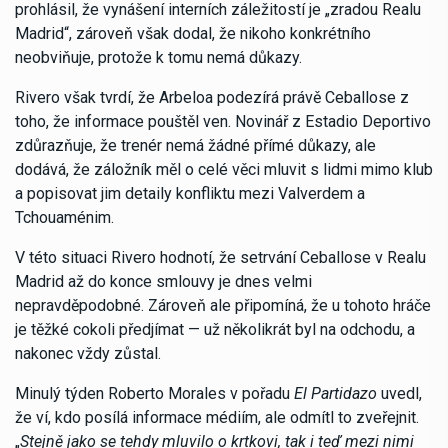
prohlásil, že vynášení interních záležitostí je „zradou Realu
Madrid“, zároveň však dodal, že nikoho konkrétního
neobviňuje, protože k tomu nemá důkazy.
Rivero však tvrdí, že Arbeloa podezírá právě Ceballose z
toho, že informace pouštěl ven. Novinář z Estadio Deportivo
zdůrazňuje, že trenér nemá žádné přímé důkazy, ale
dodává, že záložník měl o celé věci mluvit s lidmi mimo klub
a popisovat jim detaily konfliktu mezi Valverdem a
Tchouaménim.
V této situaci Rivero hodnotí, že setrvání Ceballose v Realu
Madrid až do konce smlouvy je dnes velmi
nepravděpodobné. Zároveň ale připomíná, že u tohoto hráče
je těžké cokoli předjímat — už několikrát byl na odchodu, a
nakonec vždy zůstal.
Minulý týden Roberto Morales v pořadu
El Partidazo
uvedl,
že ví, kdo posílá informace médiím, ale odmítl to zveřejnit.
„
Stejně jako se tehdy mluvilo o krtkovi, tak i teď mezi nimi