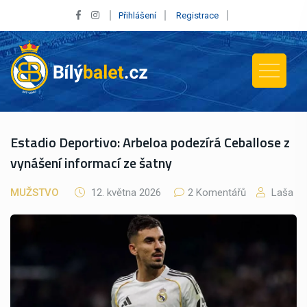
Přihlášení
Registrace
Estadio Deportivo: Arbeloa podezírá Ceballose z
vynášení informací ze šatny
MUŽSTVO
12. května 2026
2 Komentářů
Laša