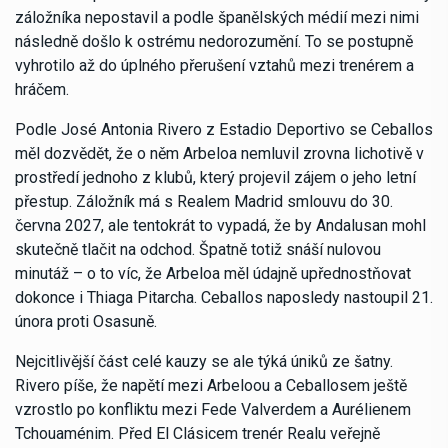
záložníka nepostavil a podle španělských médií mezi nimi
následně došlo k ostrému nedorozumění. To se postupně
vyhrotilo až do úplného přerušení vztahů mezi trenérem a
hráčem.
Podle José Antonia Rivero z Estadio Deportivo se Ceballos
měl dozvědět, že o něm Arbeloa nemluvil zrovna lichotivě v
prostředí jednoho z klubů, který projevil zájem o jeho letní
přestup. Záložník má s Realem Madrid smlouvu do 30.
června 2027, ale tentokrát to vypadá, že by Andalusan mohl
skutečně tlačit na odchod. Špatně totiž snáší nulovou
minutáž – o to víc, že Arbeloa měl údajně upřednostňovat
dokonce i Thiaga Pitarcha. Ceballos naposledy nastoupil 21.
února proti Osasuně.
Nejcitlivější část celé kauzy se ale týká úniků ze šatny.
Rivero píše, že napětí mezi Arbeloou a Ceballosem ještě
vzrostlo po konfliktu mezi Fede Valverdem a Aurélienem
Tchouaménim. Před El Clásicem trenér Realu veřejně