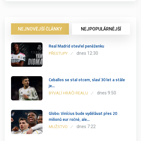
NEJNOVĚJŠÍ ČLÁNKY
NEJPOPULÁRNĚJŠÍ
Real Madrid otevřel peněženku
dnes 12:30
PŘESTUPY
Ceballos se stal otcem, slaví 30 let a stále
je…
dnes 9:50
BÝVALÍ HRÁČI REALU
Globo: Vinícius bude vydělávat přes 20
milionů eur ročně, ale…
dnes 7:22
MUŽSTVO