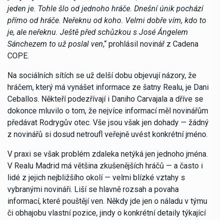
jeden je. Tohle šlo od jednoho hráče. Dnešní únik pochází
přímo od hráče. Neřeknu od koho. Velmi dobře vím, kdo to
je, ale neřeknu. Ještě před schůzkou s José Ángelem
Sánchezem to už poslal ven
,“ prohlásil novinář z Cadena
COPE.
Na sociálních sítích se už delší dobu objevují názory, že
hráčem, který má vynášet informace ze šatny Realu, je Dani
Ceballos. Někteří podezřívají i Daniho Carvajala a dříve se
dokonce mluvilo o tom, že nejvíce informací měl novinářům
předávat Rodrygův otec. Vše jsou však jen dohady — žádný
z novinářů si dosud netroufl veřejně uvést konkrétní jméno.
V praxi se však problém zdaleka netýká jen jednoho jména.
V Realu Madrid má většina zkušenějších hráčů — a často i
lidé z jejich nejbližšího okolí — velmi blízké vztahy s
vybranými novináři. Liší se hlavně rozsah a povaha
informací, které pouštějí ven. Někdy jde jen o náladu v týmu
či obhajobu vlastní pozice, jindy o konkrétní detaily týkající