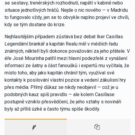
se sestavy, trenérských rozhodnutí, napětí v kabině nebo
situace jednotlivých hráčů. Nejde o nic nového — v Madridu
to fungovalo vždy, jen se to obvykle naplno projeví ve chvíli,
kdy se tým dostane do krize.
Nejhlasitějším případem zůstává bez debat Iker Casillas.
Legendární brankář a kapitán Realu měl v médiích řadu
známých, někteří byli dokonce považováni za jeho přátele. V
éře José Mourinha patřil mezi hlavní podezřelé z vynášení
informací ze šatny a část fanoušků i expertů mu vyčítala, že
místo toho, aby jako kapitán chránil tým, využíval své
kontakty k posilování vlastní pozice a vedení zákulisní hry
přes média. Přímý důkaz se nikdy neobjevil — což je u
podobných kauz spíš pravidlo — ale kolem Casillase
postupně vzniklo přesvědčení, že jeho vztahy s novináři
byly až příliš úzké a často týmu spíše škodily.