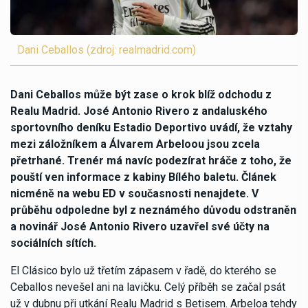
Dani Ceballos (zdroj: realmadrid.com)
Dani Ceballos může být zase o krok blíž odchodu z
Realu Madrid. José Antonio Rivero z andaluského
sportovního deníku Estadio Deportivo uvádí, že vztahy
mezi záložníkem a Álvarem Arbeloou jsou zcela
přetrhané. Trenér má navíc podezírat hráče z toho, že
pouští ven informace z kabiny Bílého baletu. Článek
nicméně na webu ED v současnosti nenajdete. V
průběhu odpoledne byl z neznámého důvodu odstraněn
a novinář José Antonio Rivero uzavřel své účty na
sociálních sítích.
El Clásico bylo už třetím zápasem v řadě, do kterého se
Ceballos nevešel ani na lavičku. Celý příběh se začal psát
už v dubnu při utkání Realu Madrid s Betisem. Arbeloa tehdy