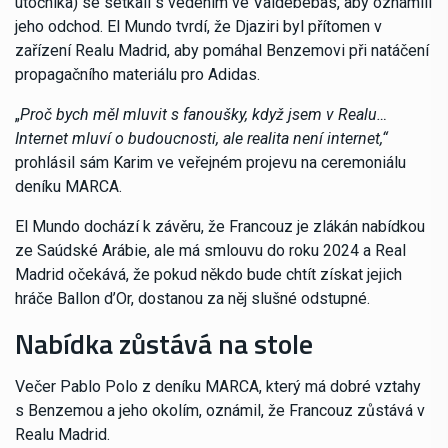
útočníka) se setkali s vedením ve Valdebebas, aby oznámili
jeho odchod. El Mundo tvrdí, že Djaziri byl přítomen v
zařízení Realu Madrid, aby pomáhal Benzemovi při natáčení
propagačního materiálu pro Adidas.
„
Proč bych měl mluvit s fanoušky, když jsem v Realu…
Internet mluví o budoucnosti, ale realita není internet,“
prohlásil sám Karim ve veřejném projevu na ceremoniálu
deníku MARCA.
El Mundo dochází k závěru, že Francouz je zlákán nabídkou
ze Saúdské Arábie, ale má smlouvu do roku 2024 a Real
Madrid očekává, že pokud někdo bude chtít získat jejich
hráče Ballon d’Or, dostanou za něj slušné odstupné.
Nabídka zůstává na stole
Večer Pablo Polo z deníku MARCA, který má dobré vztahy
s Benzemou a jeho okolím, oznámil, že Francouz zůstává v
Realu Madrid.