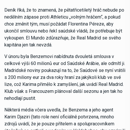
Deník říká, že to znamená, že pětatřicetiletý hráč nebude po
nedělním zápase proti Athleticu „volným hráčem“, a pokud
chce změnit tým, musí požádat Florentina Péreze, aby
ukončil smlouvu nebo řekl saúdské vládě, že potřebuje být
vykoupen. El Mundo zdůrazňuje, že Real Madrid se svého
kapitána jen tak nevzdá.
V únoru byla Benzemovi nabídnuta dvouletá smlouva v
celkové výši 60 milionů eur od Saúdské Arábie, ale odmítl ji.
Madridské noviny poukazují na to, že Saúdové se nyní vrátili
s 200 miliony eur za dva roky hraní za jakýkoli klub ve své
lize, což Karima přimělo k zamyšlení, jak uvádí Real Madrid.
Klub však s Francouzem plánoval další sezonu a jen tak ho
nehodlají pustit.
Některá média včera uvedla, že Benzema a jeho agent
Karim Djaziri (tato role není oficiálně potvrzena, mnoho
zdrojů uvádí, že je pouze přítelem a spolupracovníkem