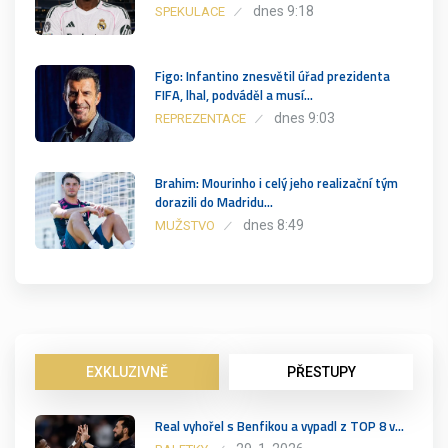
dnes 9:18
SPEKULACE
Figo: Infantino znesvětil úřad prezidenta
FIFA, lhal, podváděl a musí…
dnes 9:03
REPREZENTACE
Brahim: Mourinho i celý jeho realizační tým
dorazili do Madridu…
dnes 8:49
MUŽSTVO
EXKLUZIVNĚ
PŘESTUPY
Real vyhořel s Benfikou a vypadl z TOP 8 v…