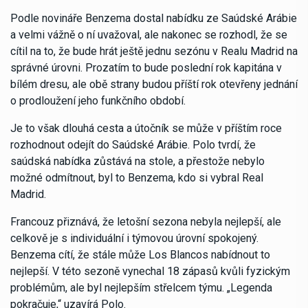
Podle novináře Benzema dostal nabídku ze Saúdské Arábie
a velmi vážně o ní uvažoval, ale nakonec se rozhodl, že se
cítil na to, že bude hrát ještě jednu sezónu v Realu Madrid na
správné úrovni. Prozatím to bude poslední rok kapitána v
bílém dresu, ale obě strany budou příští rok otevřeny jednání
o prodloužení jeho funkčního období.
Je to však dlouhá cesta a útočník se může v příštím roce
rozhodnout odejít do Saúdské Arábie. Polo tvrdí, že
saúdská nabídka zůstává na stole, a přestože nebylo
možné odmítnout, byl to Benzema, kdo si vybral Real
Madrid.
Francouz přiznává, že letošní sezona nebyla nejlepší, ale
celkově je s individuální i týmovou úrovní spokojený.
Benzema cítí, že stále může Los Blancos nabídnout to
nejlepší. V této sezoně vynechal 18 zápasů kvůli fyzickým
problémům, ale byl nejlepším střelcem týmu. „Legenda
pokračuje,“ uzavírá Polo.