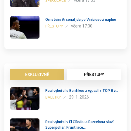
včera 17:35
SPEKULACE
Ornstein: Arsenal jde po Viníciusovi naplno
včera 17:30
PŘESTUPY
EXKLUZIVNĚ
PŘESTUPY
Real vyhořel s Benfikou a vypadl z TOP 8 v…
29. 1. 2026
BALETKY
Real vyhořel v El Clásiku a Barcelona slaví
Superpohár. Frustrace…