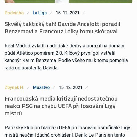
Podvinho
La Liga
15. 12. 2021
Skvělý taktický tah! Davide Ancelotti poradil
Benzemovi a Francouz i díky tomu skóroval
Real Madrid zvládl madridské derby a porazil na domácí
půdě Atlético poměrem 2:0. Klíčový první gól vstřelil
kanonýr Karim Benzema. Podle všeho mu k tomu pomohla
rada od asistenta Davida
Zbynek H.
Mužstvo
15. 12. 2021
Francouzská media kritizují nedostatečnou
reakci PSG na chybu UEFA při losování Ligy
mistrů
Pařížský klub po blamáži UEFA při losování osmifinále Ligy
mistrů neučinil žádná prohlášení. Deník Le Parisien tento