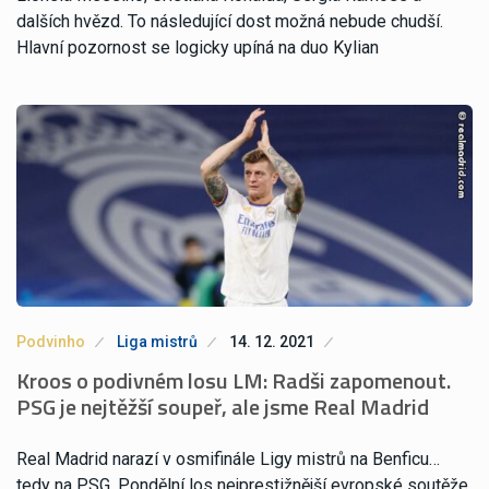
dalších hvězd. To následující dost možná nebude chudší.
Hlavní pozornost se logicky upíná na duo Kylian
Podvinho
Liga mistrů
14. 12. 2021
Kroos o podivném losu LM: Radši zapomenout.
PSG je nejtěžší soupeř, ale jsme Real Madrid
Real Madrid narazí v osmifinále Ligy mistrů na Benficu…
tedy na PSG. Pondělní los nejprestižnější evropské soutěže