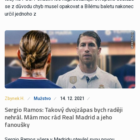
se z důvodu chyb musel opakovat a Bílému baletu nakonec
určil jednoho z
Zbynek H.
Mužstvo
14. 12. 2021
Sergio Ramos: Takový dvojzápas bych raději
nehrál. Mám moc rád Real Madrid a jeho
fanoušky
Sergio Ramos včera v Madridu otevřel svou novou