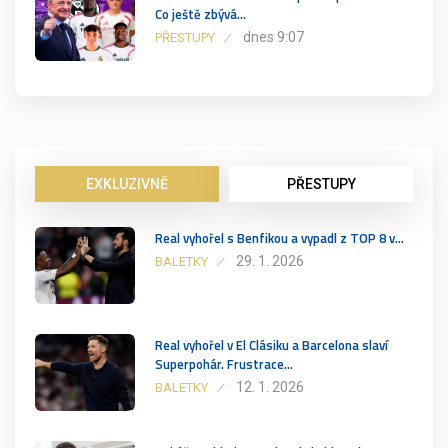
Co ještě zbývá…
dnes 9:07
PŘESTUPY
EXKLUZIVNĚ
PŘESTUPY
Real vyhořel s Benfikou a vypadl z TOP 8 v…
29. 1. 2026
BALETKY
Real vyhořel v El Clásiku a Barcelona slaví
Superpohár. Frustrace…
12. 1. 2026
BALETKY