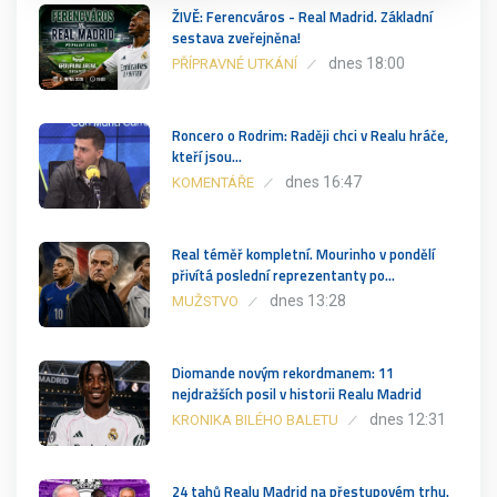
ŽIVĚ: Ferencváros - Real Madrid. Základní
sestava zveřejněna!
dnes 18:00
PŘÍPRAVNÉ UTKÁNÍ
Roncero o Rodrim: Raději chci v Realu hráče,
kteří jsou…
dnes 16:47
KOMENTÁŘE
Real téměř kompletní. Mourinho v pondělí
přivítá poslední reprezentanty po…
dnes 13:28
MUŽSTVO
Diomande novým rekordmanem: 11
nejdražších posil v historii Realu Madrid
dnes 12:31
KRONIKA BILÉHO BALETU
24 tahů Realu Madrid na přestupovém trhu.