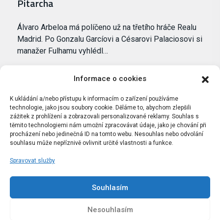
Pitarcha
Álvaro Arbeloa má políčeno už na třetího hráče Realu
Madrid. Po Gonzalu Garcíovi a Césarovi Palaciosovi si
manažer Fulhamu vyhlédl…
Informace o cookies
K ukládání a/nebo přístupu k informacím o zařízení používáme
technologie, jako jsou soubory cookie. Děláme to, abychom zlepšili
zážitek z prohlížení a zobrazovali personalizované reklamy. Souhlas s
těmito technologiemi nám umožní zpracovávat údaje, jako je chování při
procházení nebo jedinečná ID na tomto webu. Nesouhlas nebo odvolání
souhlasu může nepříznivě ovlivnit určité vlastnosti a funkce.
Spravovat služby
Portál Bílýbalet.cz byl založen pod názvem Real-
Madrid.cz v roce 2007
Souhlasím
Kopírování obsahu je přísně zakázáno.
Nesouhlasím