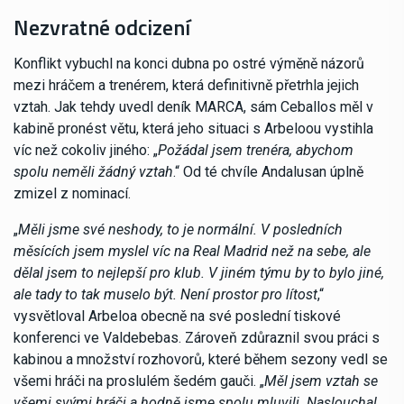
Nezvratné odcizení
Konflikt vybuchl na konci dubna po ostré výměně názorů
mezi hráčem a trenérem, která definitivně přetrhla jejich
vztah. Jak tehdy uvedl deník MARCA, sám Ceballos měl v
kabině pronést větu, která jeho situaci s Arbeloou vystihla
víc než cokoliv jiného: „
Požádal jsem trenéra, abychom
spolu neměli žádný vztah
.“ Od té chvíle Andalusan úplně
zmizel z nominací.
„
Měli jsme své neshody, to je normální. V posledních
měsících jsem myslel víc na Real Madrid než na sebe, ale
dělal jsem to nejlepší pro klub. V jiném týmu by to bylo jiné,
ale tady to tak muselo být. Není prostor pro lítost
,“
vysvětloval Arbeloa obecně na své poslední tiskové
konferenci ve Valdebebas. Zároveň zdůraznil svou práci s
kabinou a množství rozhovorů, které během sezony vedl se
všemi hráči na proslulém šedém gauči. „
Měl jsem vztah se
všemi svými hráči a hodně jsme spolu mluvili. Naslouchal