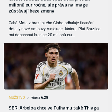
milionů eur ročně, ale práva na image
zůstávají beze změny
Cahê Mota z brazilského Globo odhaluje finanční
detaily nové smlouvy Viníciuse Júniora. Plat Brazilce
má dosáhnout hranice 20 milionů eur…
MUŽSTVO
včera 6:28
SER: Arbeloa chce ve Fulhamu také Thiaga