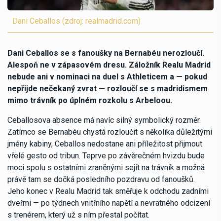
Dani Ceballos (zdroj: realmadrid.com)
Dani Ceballos se s fanoušky na Bernabéu nerozloučí.
Alespoň ne v zápasovém dresu. Záložník Realu Madrid
nebude ani v nominaci na duel s Athleticem a — pokud
nepřijde nečekaný zvrat — rozloučí se s madridismem
mimo trávník po úplném rozkolu s Arbeloou.
Ceballosova absence má navíc silný symbolický rozměr.
Zatímco se Bernabéu chystá rozloučit s několika důležitými
jmény kabiny, Ceballos nedostane ani příležitost přijmout
vřelé gesto od tribun. Teprve po závěrečném hvizdu bude
moci spolu s ostatními zraněnými sejít na trávník a možná
právě tam se dočká posledního pozdravu od fanoušků.
Jeho konec v Realu Madrid tak směřuje k odchodu zadními
dveřmi — po týdnech vnitřního napětí a nevratného odcizení
s trenérem, který už s ním přestal počítat.