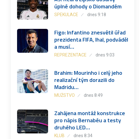
úplné dohody o Diomandém
SPEKULACE
dnes 9:18
Figo: Infantino znesvětil úřad
prezidenta FIFA, lhal, podváděl
a musí…
REPREZENTACE
dnes 9:03
Brahim: Mourinho i celý jeho
realizační tým dorazili do
Madridu…
MUŽSTVO
dnes 8:49
Zahájena montáž konstrukce
pro nápis Bernabéu a testy
druhého LED…
KLUB
dnes 8:34