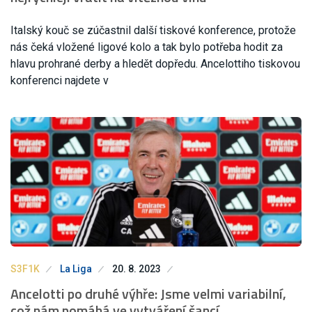
Italský kouč se zúčastnil další tiskové konference, protože
nás čeká vložené ligové kolo a tak bylo potřeba hodit za
hlavu prohrané derby a hledět dopředu. Ancelottiho tiskovou
konferenci najdete v
S3F1K
La Liga
20. 8. 2023
Ancelotti po druhé výhře: Jsme velmi variabilní,
což nám pomáhá ve vytváření šancí