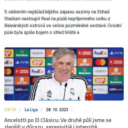
S vědomím nejdůležitějšího zápasu sezóny na Etihad
Stadium nastoupil Real na půdě nepříjemného celku z
Baleárských ostrovů ve velice pozměněné sestavě. Úvodní
půle byla spíše bojem o střed hřiště a
S3F1K
La Liga
28. 10. 2023
Ancelotti po El Clásicu: Ve druhé půli jsme se
zlepšili v důrazu, agresivitiě i intenzitě