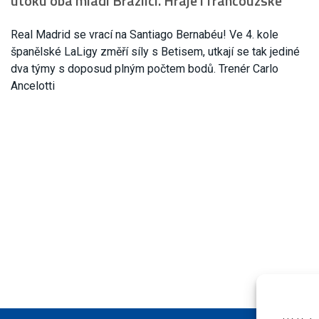
útoku oba mladí Brazilci. Hraje i francouzské
Real Madrid se vrací na Santiago Bernabéu! Ve 4. kole
španělské LaLigy změří síly s Betisem, utkají se tak jediné
dva týmy s doposud plným počtem bodů. Trenér Carlo
Ancelotti