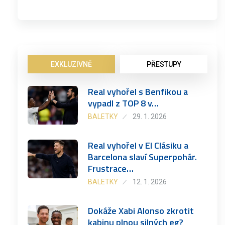
EXKLUZIVNĚ
PŘESTUPY
Real vyhořel s Benfikou a
vypadl z TOP 8 v…
BALETKY
29. 1. 2026
Real vyhořel v El Clásiku a
Barcelona slaví Superpohár.
Frustrace…
BALETKY
12. 1. 2026
Dokáže Xabi Alonso zkrotit
kabinu plnou silných eg?