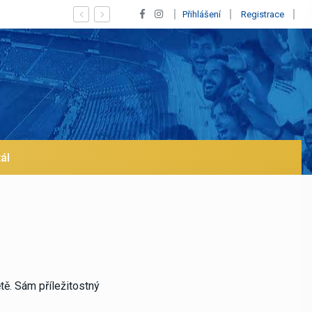
s! Blíží se jeho odchod z Realu a pustí se klub na trh už v lednu? | BAL
Přihlášení
Registrace
ál
tě. Sám příležitostný