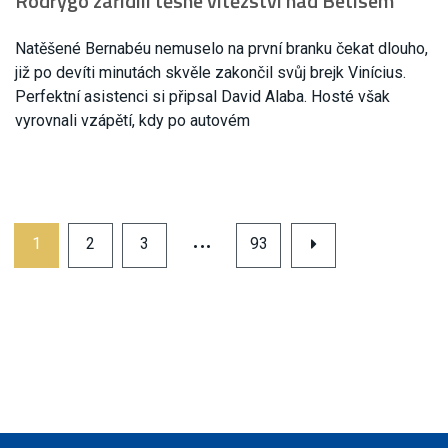
Rodrygo zařídili těsné vítězství nad Betisem
Natěšené Bernabéu nemuselo na první branku čekat dlouho,
již po devíti minutách skvěle zakončil svůj brejk Vinícius.
Perfektní asistenci si připsal David Alaba. Hosté však
vyrovnali vzápětí, kdy po autovém
…
1
2
3
93