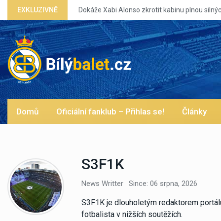
so zkrotit kabinu plnou silných eg?
EXKLUZIVNĚ
Domů
Oficiální fanklub – Přihlas se!
Články
S3F1K
News Writter
Since: 06 srpna, 2026
S3F1K je dlouholetým redaktorem portálu 
fotbalista v nižších soutěžích.