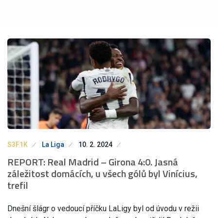
S3F1K
La Liga
10. 2. 2024
REPORT: Real Madrid – Girona 4:0. Jasná
záležitost domácích, u všech gólů byl Vinícius,
trefil
Dnešní šlágr o vedoucí příčku LaLigy byl od úvodu v režii