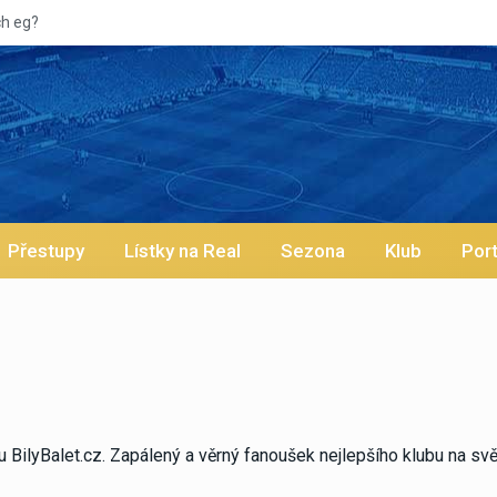
Vypískaný Viníciu
Přestupy
Lístky na Real
Sezona
Klub
Port
BilyBalet.cz. Zapálený a věrný fanoušek nejlepšího klubu na svě