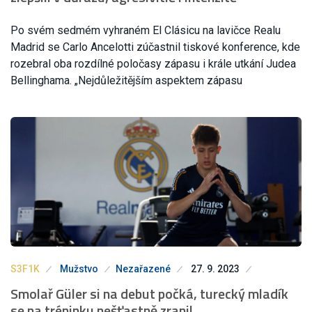
Po svém sedmém vyhraném El Clásicu na lavičce Realu
Madrid se Carlo Ancelotti zúčastnil tiskové konference, kde
rozebral oba rozdílné poločasy zápasu i krále utkání Judea
Bellinghama. „Nejdůležitějším aspektem zápasu
S3F1K
Mužstvo
Nezařazené
27. 9. 2023
Smolař Güler si na debut počká, turecký mladík
se na tréninku nešťastně zranil