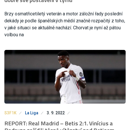
Brzy osmatřicetiletý veterán a motor záložní řady poslední
dekády je podle španělských mědií značně rozpačitý z toho,
v jaké situaci se aktuálně nachází. Chorvat je nyní až pátou
volbou na
S3F1K
La Liga
3. 9. 2022
REPORT: Real Madrid – Betis 2:1. Vinícius a