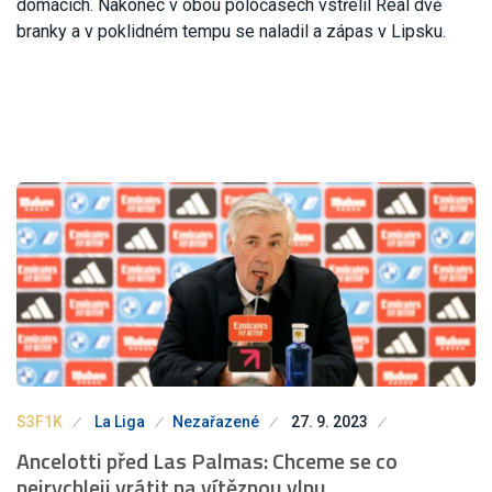
domácích. Nakonec v obou poločasech vstřelil Real dvě
branky a v poklidném tempu se naladil a zápas v Lipsku.
S3F1K
La Liga
Nezařazené
27. 9. 2023
Ancelotti před Las Palmas: Chceme se co
nejrychleji vrátit na vítěznou vlnu