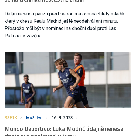
Další nucenou pauzu před sebou má osmnáctiletý mladík,
který v dresu Realu Madrid ještě neodehrál ani minutu.
Přestože měl být v nominaci na dnešní duel proti Las
Palmas, v závěru
S3F1K
Mužstvo
16. 8. 2023
Mundo Deportivo: Luka Modrić údajně nenese
dobře své postavení v týmu