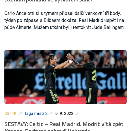
Carlo Ancelotti si s týmem připsal další venkovní tři body,
týden po zápase s Bilbaem dokázal Real Madrid uspět i na
půdě Almeríe. Mužem utkání byl i tentokrát Jude Bellingam,
S3F1K
Liga mistrů
6. 9. 2022
SESTAVY: Celtic – Real Madrid. Modrić vítá zpět
Kroose, Rodryga nahradí Valverde