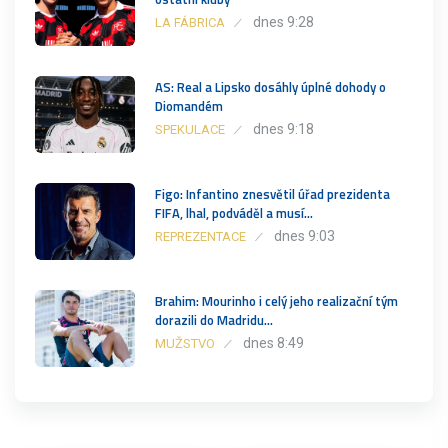
dnes 9:28
LA FÁBRICA
AS: Real a Lipsko dosáhly úplné dohody o
Diomandém
dnes 9:18
SPEKULACE
Figo: Infantino znesvětil úřad prezidenta
FIFA, lhal, podváděl a musí…
dnes 9:03
REPREZENTACE
Brahim: Mourinho i celý jeho realizační tým
dorazili do Madridu…
dnes 8:49
MUŽSTVO