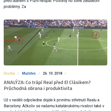
před duelem s Plzní nespal. Postihly ho silné žaludeční
problémy. Za
Dvořka
Mužstvo
26. 10. 2018
ANALÝZA: Co trápí Real před El Clásikem?
Průchodná obrana i produktivita
Už v neděli odpoledne dojde k prvnímu střetnutí Realu a
Barcelony. Ačkoliv se našemu katalánskému rivalovi také v