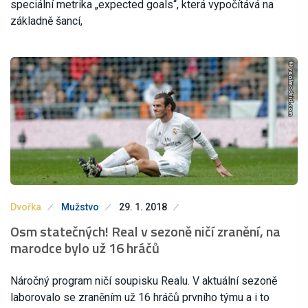
speciální metrika „expected goals“, která vypočítává na
základně šancí,
Dvořka
Mužstvo
29. 1. 2018
Osm statečných! Real v sezoně ničí zranění, na
marodce bylo už 16 hráčů
Náročný program ničí soupisku Realu. V aktuální sezoně
laborovalo se zraněním už 16 hráčů prvního týmu a i to