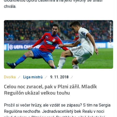
dlouholetou oporu Casemira a na jeho výkony se snáší
chvála.
Dvořka
Liga mistrů
9. 11. 2018
Celou noc zvracel, pak v Plzni zářil. Mladík
Reguilón ukázal velkou touhu
Prožil si večer hrůzy, ale vzdát se zápasu? S tím na Sergia
Reguilóna nechoďte. Jednadvacetiletý bek Realu v noci