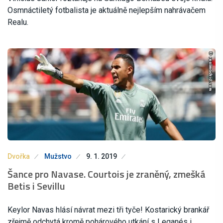
Osmnáctiletý fotbalista je aktuálně nejlepším nahrávačem
Realu.
Dvořka
Mužstvo
9. 1. 2019
Šance pro Navase. Courtois je zraněný, zmešká
Betis i Sevillu
Keylor Navas hlásí návrat mezi tři tyče! Kostarický brankář
zřejmě odchytá kromě pohárového utkání s Leganés i