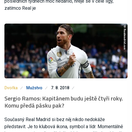
posledních týdnech moc nedařilo, hřeje se v čele ligy,
zatímco Real je
Dvořka
Mužstvo
7. 8. 2018
Sergio Ramos: Kapitánem budu ještě čtyři roky.
Komu předá pásku pak?
Současný Real Madrid si bez něj nikdo nedokáže
představit. Je to klubová ikona, symbol a lídr. Momentálně