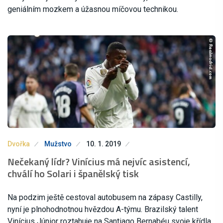
geniálním mozkem a úžasnou míčovou technikou.
Dvořka
Mužstvo
10. 1. 2019
Nečekaný lídr? Vinícius má nejvíc asistencí,
chválí ho Solari i španělský tisk
Na podzim ještě cestoval autobusem na zápasy Castilly,
nyní je plnohodnotnou hvězdou A-týmu. Brazilský talent
Vinícius Júnior roztahuje na Santiago Bernabéu svoje křídla.