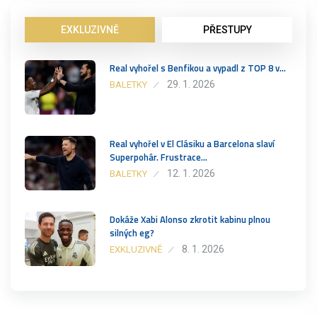
EXKLUZIVNĚ
PŘESTUPY
Real vyhořel s Benfikou a vypadl z TOP 8 v…
29. 1. 2026
BALETKY
Real vyhořel v El Clásiku a Barcelona slaví
Superpohár. Frustrace…
12. 1. 2026
BALETKY
Dokáže Xabi Alonso zkrotit kabinu plnou
silných eg?
8. 1. 2026
EXKLUZIVNĚ