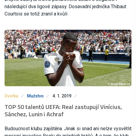
následující dva ligové zápasy. Dosavadní jednička Thibaut
Courtois se totiž zranil a kvůli
Dvořka
Mužstvo
4. 1. 2019
TOP 50 talentů UEFA: Real zastupují Vinícius,
Sánchez, Lunin i Achraf
Budoucnost klubu zajištěna. Jinak si snad ani nelze vysvětlit
masivní investice Realu do mladých hráčů. A o tom, že klub