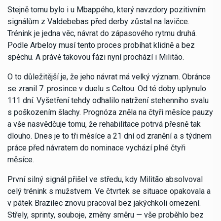
Stejně tomu bylo i u Mbappého, který navzdory pozitivním
signálům z Valdebebas před derby zůstal na lavičce.
Trénink je jedna věc, návrat do zápasového rytmu druhá.
Podle Arbeloy musí tento proces probíhat klidně a bez
spěchu. A právě takovou fázi nyní prochází i Militão.
O to důležitější je, že jeho návrat má velký význam. Obránce
se zranil 7. prosince v duelu s Celtou. Od té doby uplynulo
111 dní. Vyšetření tehdy odhalilo natržení stehenního svalu
s poškozením šlachy. Prognóza zněla na čtyři měsíce pauzy
a vše nasvědčuje tomu, že rehabilitace potrvá přesně tak
dlouho. Dnes je to tři měsíce a 21 dní od zranění a s týdnem
práce před návratem do nominace vychází plné čtyři
měsíce.
První silný signál přišel ve středu, kdy Militão absolvoval
celý trénink s mužstvem. Ve čtvrtek se situace opakovala a
v pátek Brazilec znovu pracoval bez jakýchkoli omezení.
Střely, sprinty, souboje, změny směru — vše proběhlo bez