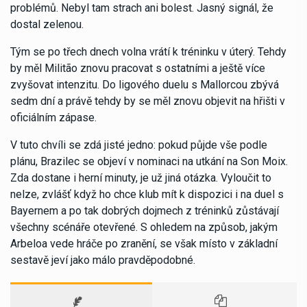
problémů. Nebyl tam strach ani bolest. Jasný signál, že
dostal zelenou.
Tým se po třech dnech volna vrátí k tréninku v úterý. Tehdy
by měl Militão znovu pracovat s ostatními a ještě více
zvyšovat intenzitu. Do ligového duelu s Mallorcou zbývá
sedm dní a právě tehdy by se měl znovu objevit na hřišti v
oficiálním zápase.
V tuto chvíli se zdá jisté jedno: pokud půjde vše podle
plánu, Brazilec se objeví v nominaci na utkání na Son Moix.
Zda dostane i herní minuty, je už jiná otázka. Vyloučit to
nelze, zvlášť když ho chce klub mít k dispozici i na duel s
Bayernem a po tak dobrých dojmech z tréninků zůstávají
všechny scénáře otevřené. S ohledem na způsob, jakým
Arbeloa vede hráče po zranění, se však místo v základní
sestavě jeví jako málo pravděpodobné.