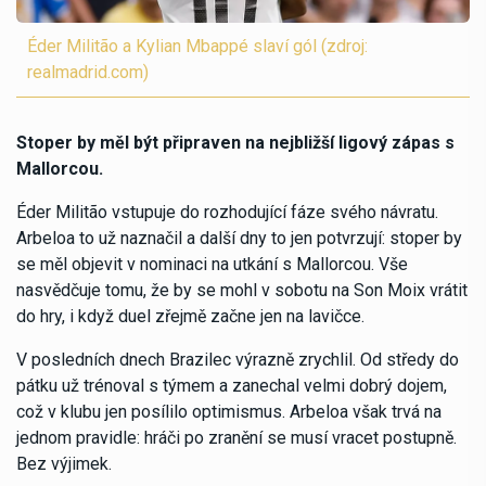
Éder Militão a Kylian Mbappé slaví gól (zdroj:
realmadrid.com)
Stoper by měl být připraven na nejbližší ligový zápas s
Mallorcou.
Éder Militão vstupuje do rozhodující fáze svého návratu.
Arbeloa to už naznačil a další dny to jen potvrzují: stoper by
se měl objevit v nominaci na utkání s Mallorcou. Vše
nasvědčuje tomu, že by se mohl v sobotu na Son Moix vrátit
do hry, i když duel zřejmě začne jen na lavičce.
V posledních dnech Brazilec výrazně zrychlil. Od středy do
pátku už trénoval s týmem a zanechal velmi dobrý dojem,
což v klubu jen posílilo optimismus. Arbeloa však trvá na
jednom pravidle: hráči po zranění se musí vracet postupně.
Bez výjimek.