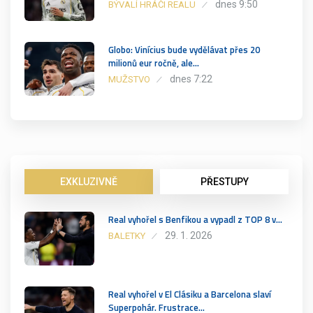
dnes 9:50
BÝVALÍ HRÁČI REALU
Globo: Vinícius bude vydělávat přes 20
milionů eur ročně, ale…
dnes 7:22
MUŽSTVO
EXKLUZIVNĚ
PŘESTUPY
Real vyhořel s Benfikou a vypadl z TOP 8 v…
29. 1. 2026
BALETKY
Real vyhořel v El Clásiku a Barcelona slaví
Superpohár. Frustrace…