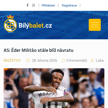
Přihlášení
Registrace
AS: Éder Militão stále blíž návratu
MUŽSTVO
28. března 2026
0 Komentářů
Laša