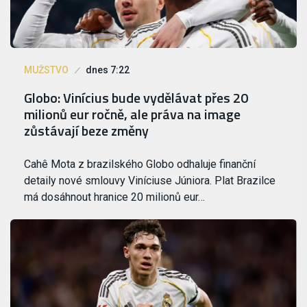
MUŽSTVO
dnes 7:22
Globo: Vinícius bude vydělávat přes 20
milionů eur ročně, ale práva na image
zůstávají beze změny
Cahê Mota z brazilského Globo odhaluje finanční
detaily nové smlouvy Viníciuse Júniora. Plat Brazilce
má dosáhnout hranice 20 milionů eur…