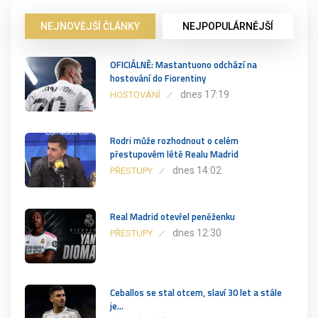
NEJNOVĚJŠÍ ČLÁNKY
NEJPOPULÁRNĚJŠÍ
OFICIÁLNĚ: Mastantuono odchází na
hostování do Fiorentiny
dnes 17:19
HOSTOVÁNÍ
Rodri může rozhodnout o celém
přestupovém létě Realu Madrid
dnes 14:02
PŘESTUPY
Real Madrid otevřel peněženku
dnes 12:30
PŘESTUPY
Ceballos se stal otcem, slaví 30 let a stále
je…