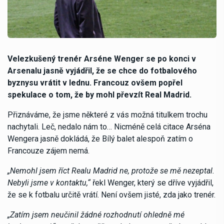
Velezkušený trenér Arséne Wenger se po konci v
Arsenalu jasně vyjádřil, že se chce do fotbalového
byznysu vrátit v lednu. Francouz ovšem popřel
spekulace o tom, že by mohl převzít Real Madrid.
Přiznáváme, že jsme některé z vás možná titulkem trochu
nachytali. Leč, nedalo nám to… Nicméně celá citace Arséna
Wengera jasně dokládá, že Bílý balet alespoň zatím o
Francouze zájem nemá.
„Nemohl jsem říct Realu Madrid ne, protože se mě nezeptal.
Nebyli jsme v kontaktu,“
řekl Wenger, který se dříve vyjádřil,
že se k fotbalu určitě vrátí. Není ovšem jisté, zda jako trenér.
„Zatím jsem neučinil žádné rozhodnutí ohledně mé