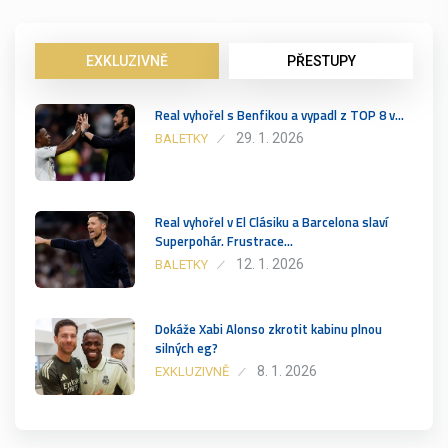
EXKLUZIVNĚ
PŘESTUPY
Real vyhořel s Benfikou a vypadl z TOP 8 v…
29. 1. 2026
BALETKY
Real vyhořel v El Clásiku a Barcelona slaví
Superpohár. Frustrace…
12. 1. 2026
BALETKY
Dokáže Xabi Alonso zkrotit kabinu plnou
silných eg?
8. 1. 2026
EXKLUZIVNĚ