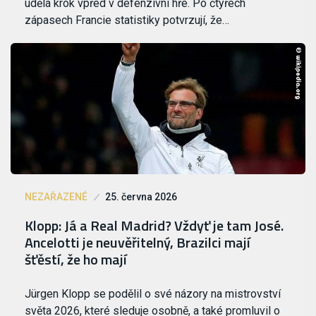
udělá krok vpřed v defenzivní hře. Po čtyřech
zápasech Francie statistiky potvrzují, že…
NEZAŘAZENÉ
25. června 2026
Klopp: Já a Real Madrid? Vždyť je tam José.
Ancelotti je neuvěřitelný, Brazilci mají
šťěstí, že ho mají
Jürgen Klopp se podělil o své názory na mistrovství
světa 2026, které sleduje osobně, a také promluvil o