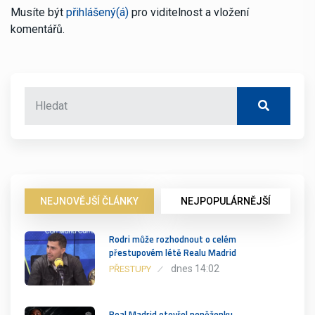
Musíte být
přihlášený(á)
pro viditelnost a vložení
komentářů.
NEJNOVĚJŠÍ ČLÁNKY
NEJPOPULÁRNĚJŠÍ
Rodri může rozhodnout o celém
přestupovém létě Realu Madrid
dnes 14:02
PŘESTUPY
Real Madrid otevřel peněženku