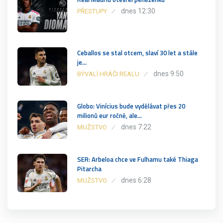
dnes 12:30
PŘESTUPY
Ceballos se stal otcem, slaví 30 let a stále
je…
dnes 9:50
BÝVALÍ HRÁČI REALU
Globo: Vinícius bude vydělávat přes 20
milionů eur ročně, ale…
dnes 7:22
MUŽSTVO
SER: Arbeloa chce ve Fulhamu také Thiaga
Pitarcha
dnes 6:28
MUŽSTVO