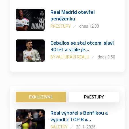
Real Madrid otevřel
peněženku
PŘESTUPY
dnes 12:30
Ceballos se stal otcem, slaví
30 let a stále je…
BÝVALÍ HRÁČI REALU
dnes 9:50
EXKLUZIVNĚ
PŘESTUPY
Real vyhořel s Benfikou a
vypadl z TOP 8 v…
BALETKY
29. 1. 2026