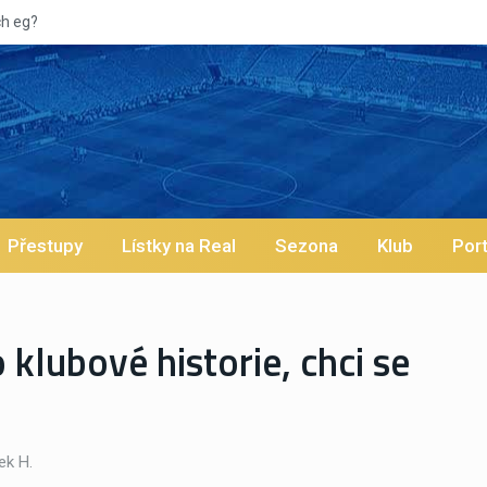
Přestupy
Lístky na Real
Sezona
Klub
Port
 klubové historie, chci se
k H.