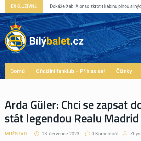
EXKLUZIVNĚ
Dokáže Xabi Alonso zkrotit kabinu plnou silných eg?
Domů
Oficiální fanklub – Přihlas se!
Články
Arda Güler: Chci se zapsat do
stát legendou Realu Madrid
MUŽSTVO
13. července 2023
0 Komentářů
Zbyne