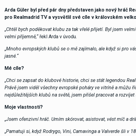
Arda Güler byl před pár dny představen jako nový hráč Real
pro Realmadrid TV a vysvětlil své cíle v královském velk
„
Chtěl bych poděkovat klubu za tak vřelé přijetí. Byl jsem velmi
velmi příjemně,“
řekl Arda v úvodu.
„
Mnoho evropských klubů se o mě zajímalo, ale když si pro vás 
jasné.“
Mé cíle?
„
Chci se zapsat do klubové historie, chci se stát legendou Rea
Právě jsem viděl všechny evropské poháry ve vitríně a můžu říc
nejdůležitějších klubů na světě, jsem přišel pracovat a rozvíjet
Moje vlastnosti?
„
Jsem ofenzivní hráč. Umím skórovat, asistovat, vést míč a dri
„
Pamatuji si, když Rodrygo, Vini, Camavinga a Valverde šli v 18