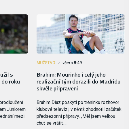
MUŽSTVO
včera 8:49
užil s
Brahim: Mourinho i celý jeho
 do roku
realizační tým dorazili do Madridu
skvěle připraveni
 prodloužení
Brahim Díaz poskytl po tréninku rozhovor
sem Júniorem.
klubové televizi, v němž zhodnotil začátek
jednání mezi
předsezonní přípravy. „Měl jsem velkou
chuť se vrátit,…