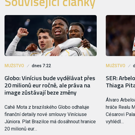
Související články
MUŽSTVO
dnes 7:22
MUŽSTVO
Globo: Vinícius bude vydělávat přes
SER: Arbel
20 milionů eur ročně, ale práva na
Thiaga Pit
image zůstávají beze změny
Álvaro Arbelo
Cahê Mota z brazilského Globo odhaluje
hráče Realu M
finanční detaily nové smlouvy Viníciuse
Césarovi Pala
Júniora. Plat Brazilce má dosáhnout hranice
vyhlédl…
20 milionů eur…