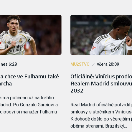
dnes 6:28
MUŽSTVO
včera 20:09
oa chce ve Fulhamu také
Oficiálně: Vinícius prodlo
archa
Realem Madrid smlouvu
2032
a má políčeno už na třetího
adrid. Po Gonzalu Garcíovi a
Real Madrid oficiálně potvrdil
ciosovi si manažer Fulhamu
smlouvy s útočníkem Viníciu
K dohodě došlo po včerejším 
oběma stranami. Brazilský…