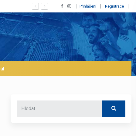
Vypískaný Vinícius! Blíží se jeho odchod z Realu a pustí se klub
Přihlášení
Registrace
ál