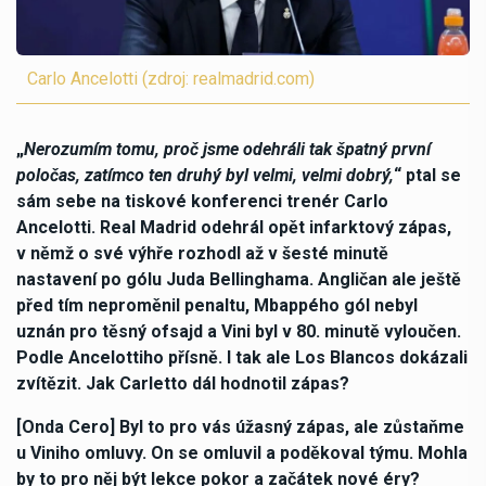
Carlo Ancelotti (zdroj: realmadrid.com)
„
Nerozumím tomu, proč jsme odehráli tak špatný první
poločas, zatímco ten druhý byl velmi, velmi dobrý,
“ ptal se
sám sebe na tiskové konferenci trenér Carlo
Ancelotti. Real Madrid odehrál opět infarktový zápas,
v němž o své výhře rozhodl až v šesté minutě
nastavení po gólu Juda Bellinghama. Angličan ale ještě
před tím neproměnil penaltu, Mbappého gól nebyl
uznán pro těsný ofsajd a Vini byl v 80. minutě vyloučen.
Podle Ancelottiho přísně. I tak ale Los Blancos dokázali
zvítězit. Jak Carletto dál hodnotil zápas?
[Onda Cero] Byl to pro vás úžasný zápas, ale zůstaňme
u Viniho omluvy. On se omluvil a poděkoval týmu. Mohla
by to pro něj být lekce pokor a začátek nové éry?