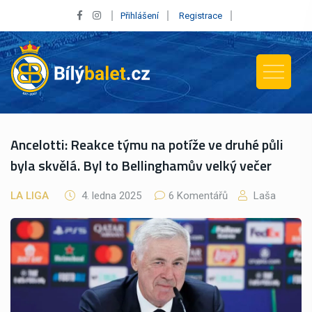
Přihlášení
Registrace
Ancelotti: Reakce týmu na potíže ve druhé půli
byla skvělá. Byl to Bellinghamův velký večer
LA LIGA
4. ledna 2025
6 Komentářů
Laša