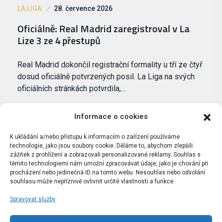
LA LIGA
28. července 2026
Oficiálně: Real Madrid zaregistroval v La
Lize 3 ze 4 přestupů
Real Madrid dokončil registrační formality u tří ze čtyř
dosud oficiálně potvrzených posil. La Liga na svých
oficiálních stránkách potvrdila,…
Informace o cookies
K ukládání a/nebo přístupu k informacím o zařízení používáme
technologie, jako jsou soubory cookie. Děláme to, abychom zlepšili
zážitek z prohlížení a zobrazovali personalizované reklamy. Souhlas s
těmito technologiemi nám umožní zpracovávat údaje, jako je chování při
procházení nebo jedinečná ID na tomto webu. Nesouhlas nebo odvolání
souhlasu může nepříznivě ovlivnit určité vlastnosti a funkce.
Spravovat služby
Portál Bílýbalet.cz byl založen pod názvem Real-
Madrid.cz v roce 2007