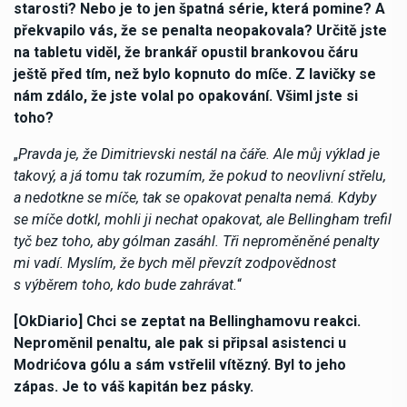
starosti? Nebo je to jen špatná série, která pomine? A
překvapilo vás, že se penalta neopakovala? Určitě jste
na tabletu viděl, že brankář opustil brankovou čáru
ještě před tím, než bylo kopnuto do míče. Z lavičky se
nám zdálo, že jste volal po opakování. Všiml jste si
toho?
„
Pravda je, že Dimitrievski nestál na čáře. Ale můj výklad je
takový, a já tomu tak rozumím, že pokud to neovlivní střelu,
a nedotkne se míče, tak se opakovat penalta nemá. Kdyby
se míče dotkl, mohli ji nechat opakovat, ale Bellingham trefil
tyč bez toho, aby gólman zasáhl. Tři neproměněné penalty
mi vadí. Myslím, že bych měl převzít zodpovědnost
s výběrem toho, kdo bude zahrávat.
“
[OkDiario] Chci se zeptat na Bellinghamovu reakci.
Neproměnil penaltu, ale pak si připsal asistenci u
Modrićova gólu a sám vstřelil vítězný. Byl to jeho
zápas. Je to váš kapitán bez pásky.