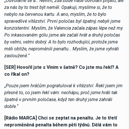
„
Odvoláme se a… Nevím, zda bude naše odvolání přijato, ale
za nás by to trest být neměl. Opakuji, myslíme si, že to
nebylo na červenou kartu. A ano, myslím, že to bylo
spravedlivé vítězství. První poločas byl špatný, nebyli jsme
konzistentní. Myslím, že Valencia začala zápas lépe než my.
Po inkasovaném gólu jsme ale začali hrát a druhý poločas
by velmi, velmi dobrý. A to bylo rozhodující, protože jsme
měli obtíže, neproměnili penaltu… Myslím, že jsme vyhráli
zaslouženě.
“
[SER] Hovořil jste s Vinim v šatně? Co jste mu řekl? A
co říkal on?
„
Pouze jsem hráčům pogratuloval k vítězství. Řekl jsem jim
přesně to, co jsem řekl vám: nechápu, proč jsme hráli tak
špatně v prvním poločase, když ten druhý jsme zahráli
dobře.
“
[Rádio MARCA] Chci se zeptat na penaltu. Je to třetí
neproměněná penalta během pěti týdnů. Dělá vám to