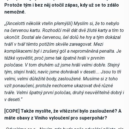
Protože tým i bez něj otočil zápas, kdy už se to zdálo
nemožné.
„
(Ancelotti několik vteřin přemýšlí) Myslím si, že to nebylo
na červenou kartu. Rozhodčí měl dát dvě žluté karty a tím to
ukončit. Dostal ale červenou, šel dolů he hry a tým dokázal
tváří v tvář těmto potížím skvěle zareagovat. Mezi
komplikacemi byl i zrušený gól a neproměněná penalta. Je
těžké vysvětlit, proč jsme tak špatně hráli v prvním
poločase. V tom druhém už jsme hráli velmi dobře. Stejný
tým, stejní hráči, navíc jsme dohrávali v deseti…. Jsou to tři
velmi, velmi důležité body, zasloužené. Musíme si z toho
vzít ponaučení, protože nechceme ukazovat dvě různé
tváře. Velmi špatný první poločas, druhý neuvěřitelně dobrý i
v deseti.
“
[COPE] Takže myslíte, že vítězství bylo zasloužené? A
máte obavy z Viniho vyloučení pro superpohár?