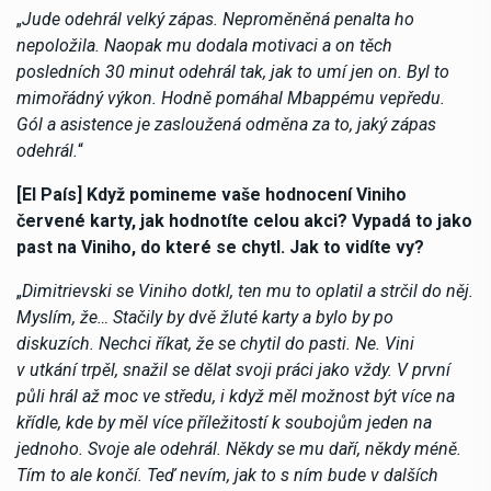
„
Jude odehrál velký zápas. Neproměněná penalta ho
nepoložila. Naopak mu dodala motivaci a on těch
posledních 30 minut odehrál tak, jak to umí jen on. Byl to
mimořádný výkon. Hodně pomáhal Mbappému vepředu.
Gól a asistence je zasloužená odměna za to, jaký zápas
odehrál.
“
[El País] Když pomineme vaše hodnocení Viniho
červené karty, jak hodnotíte celou akci? Vypadá to jako
past na Viniho, do které se chytl. Jak to vidíte vy?
„
Dimitrievski se Viniho dotkl, ten mu to oplatil a strčil do něj.
Myslím, že… Stačily by dvě žluté karty a bylo by po
diskuzích. Nechci říkat, že se chytil do pasti. Ne. Vini
v utkání trpěl, snažil se dělat svoji práci jako vždy. V první
půli hrál až moc ve středu, i když měl možnost být více na
křídle, kde by měl více příležitostí k soubojům jeden na
jednoho. Svoje ale odehrál. Někdy se mu daří, někdy méně.
Tím to ale končí. Teď nevím, jak to s ním bude v dalších