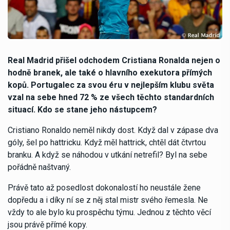
Real Madrid přišel odchodem Cristiana Ronalda nejen o
hodně branek, ale také o hlavního exekutora přímých
kopů. Portugalec za svou éru v nejlepším klubu světa
vzal na sebe hned 72 % ze všech těchto standardních
situací. Kdo se stane jeho nástupcem?
Cristiano Ronaldo neměl nikdy dost. Když dal v zápase dva
góly, šel po hattricku. Když měl hattrick, chtěl dát čtvrtou
branku. A když se náhodou v utkání netrefil? Byl na sebe
pořádně naštvaný.
Právě tato až posedlost dokonalostí ho neustále žene
dopředu a i díky ní se z něj stal mistr svého řemesla. Ne
vždy to ale bylo ku prospěchu týmu. Jednou z těchto věcí
jsou právě přímé kopy.