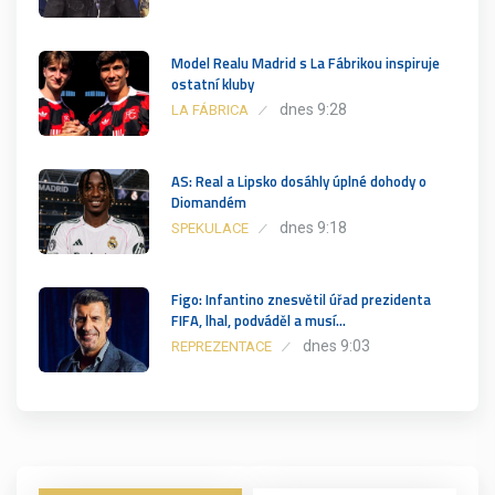
Model Realu Madrid s La Fábrikou inspiruje
ostatní kluby
dnes 9:28
LA FÁBRICA
AS: Real a Lipsko dosáhly úplné dohody o
Diomandém
dnes 9:18
SPEKULACE
Figo: Infantino znesvětil úřad prezidenta
FIFA, lhal, podváděl a musí…
dnes 9:03
REPREZENTACE