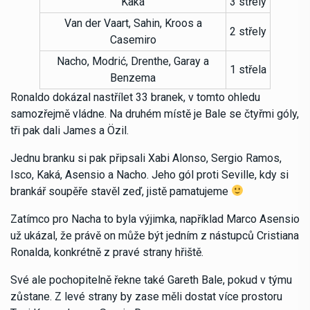
Kaká
3 střely
Van der Vaart, Sahin, Kroos a
2 střely
Casemiro
Nacho, Modrić, Drenthe, Garay a
1 střela
Benzema
Ronaldo dokázal nastřílet 33 branek, v tomto ohledu
samozřejmě vládne. Na druhém místě je Bale se čtyřmi góly,
tři pak dali James a Özil.
Jednu branku si pak připsali Xabi Alonso, Sergio Ramos,
Isco, Kaká, Asensio a Nacho. Jeho gól proti Seville, kdy si
brankář soupěře stavěl zeď, jistě pamatujeme
Zatímco pro Nacha to byla výjimka, například Marco Asensio
už ukázal, že právě on může být jedním z nástupců Cristiana
Ronalda, konkrétně z pravé strany hřiště.
Své ale pochopitelně řekne také Gareth Bale, pokud v týmu
zůstane. Z levé strany by zase měli dostat více prostoru