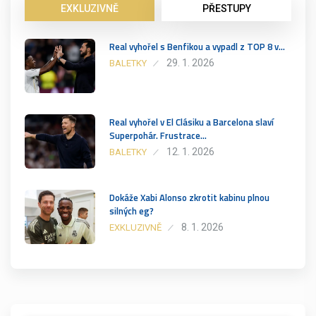
EXKLUZIVNĚ
PŘESTUPY
Real vyhořel s Benfikou a vypadl z TOP 8 v…
29. 1. 2026
BALETKY
Real vyhořel v El Clásiku a Barcelona slaví
Superpohár. Frustrace…
12. 1. 2026
BALETKY
Dokáže Xabi Alonso zkrotit kabinu plnou
silných eg?
8. 1. 2026
EXKLUZIVNĚ