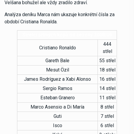
Velšana bohužel ale vždy zradilo zdraví.
Analýza deníku Marca nám ukazuje konkrétní čísla za
období Cristiana Ronalda.
Střelci přímých kopů od sezony 2008/09
444
Cristiano Ronaldo
střel
Gareth Bale
55 střel
Mesut Özil
18 střel
James Rodríguez a Xabi Alonso
16 střel
Sergio Ramos
14 střel
Esteban Granero
11 střel
Marco Asensio a Di María
8 střel
Guti
7 střel
Isco
6 střel