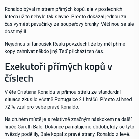
Ronaldo býval mistrem přímých kopů, ale v posledních
letech už to nebylo tak slavné. Přesto dokázal jednou za
čas vymést pavučinky ze soupeřovy branky. Většinou se ale
dost mýlil.
Nejednou si fanoušek Realu povzdechl, že by měl přímé
kopy zahrávat někdo jiný. Teď přichází ten čas.
Exekutoři přímých kopů v
číslech
V éře Cristiana Ronalda si přímou střelu ze standardní
situace zkusilo včetně Portugalce 21 hráčů. Přesto si hned
72 % vzal pro sebe právě Ronaldo.
Na druhém místě je s relativně značným náskokem na další
hráče Gareth Bale. Dokonce pamatujeme období, kdy se tyto
hvězdy podělily, Bale kopal z pravé strany, Ronaldo z levé.