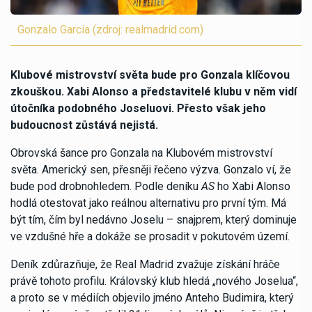
Gonzalo García (zdroj: realmadrid.com)
Klubové mistrovství světa bude pro Gonzala klíčovou
zkouškou. Xabi Alonso a představitelé klubu v něm vidí
útočníka podobného Joseluovi. Přesto však jeho
budoucnost zůstává nejistá.
Obrovská šance pro Gonzala na Klubovém mistrovství
světa. Americký sen, přesněji řečeno výzva. Gonzalo ví, že
bude pod drobnohledem. Podle deníku
AS
ho Xabi Alonso
hodlá otestovat jako reálnou alternativu pro první tým. Má
být tím, čím byl nedávno Joselu – snajprem, který dominuje
ve vzdušné hře a dokáže se prosadit v pokutovém území.
Deník zdůrazňuje, že Real Madrid zvažuje získání hráče
právě tohoto profilu. Královský klub hledá „nového Joselua“,
a proto se v médiích objevilo jméno Anteho Budimira, který