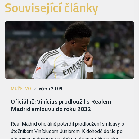
Související články
MUŽSTVO
včera 20:09
Oficiálně: Vinícius prodloužil s Realem
Madrid smlouvu do roku 2032
Real Madrid oficiálně potvrdil prodloužení smlouvy s
útočníkem Viníciusem Júniorem. K dohodě došlo po
včerejším jednání mezi oběma stranami. Brazilský…