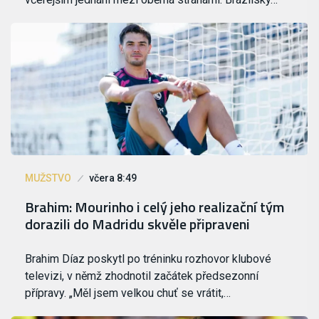
MUŽSTVO
včera 8:49
Brahim: Mourinho i celý jeho realizační tým
dorazili do Madridu skvěle připraveni
Brahim Díaz poskytl po tréninku rozhovor klubové
televizi, v němž zhodnotil začátek předsezonní
přípravy. „Měl jsem velkou chuť se vrátit,…