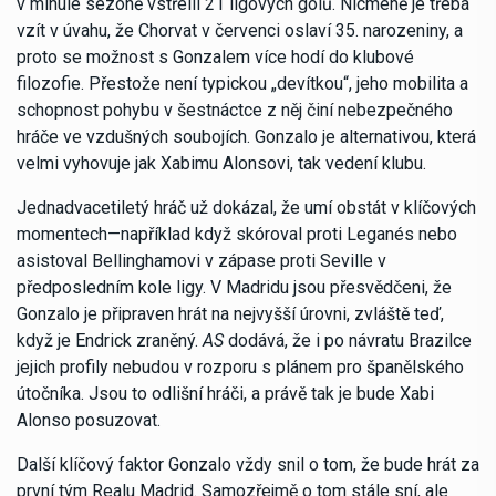
v minulé sezóně vstřelil 21 ligových gólů. Nicméně je třeba
vzít v úvahu, že Chorvat v červenci oslaví 35. narozeniny, a
proto se možnost s Gonzalem více hodí do klubové
filozofie. Přestože není typickou „devítkou“, jeho mobilita a
schopnost pohybu v šestnáctce z něj činí nebezpečného
hráče ve vzdušných soubojích. Gonzalo je alternativou, která
velmi vyhovuje jak Xabimu Alonsovi, tak vedení klubu.
Jednadvacetiletý hráč už dokázal, že umí obstát v klíčových
momentech—například když skóroval proti Leganés nebo
asistoval Bellinghamovi v zápase proti Seville v
předposledním kole ligy. V Madridu jsou přesvědčeni, že
Gonzalo je připraven hrát na nejvyšší úrovni, zvláště teď,
když je Endrick zraněný.
AS
dodává, že i po návratu Brazilce
jejich profily nebudou v rozporu s plánem pro španělského
útočníka. Jsou to odlišní hráči, a právě tak je bude Xabi
Alonso posuzovat.
Další klíčový faktor Gonzalo vždy snil o tom, že bude hrát za
první tým Realu Madrid. Samozřejmě o tom stále sní, ale