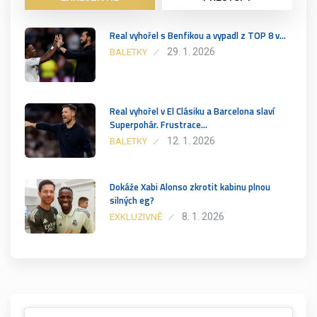
Real vyhořel s Benfikou a vypadl z TOP 8 v…
29. 1. 2026
BALETKY
Real vyhořel v El Clásiku a Barcelona slaví
Superpohár. Frustrace…
12. 1. 2026
BALETKY
Dokáže Xabi Alonso zkrotit kabinu plnou
silných eg?
8. 1. 2026
EXKLUZIVNĚ