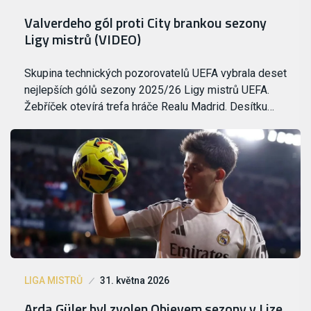
Valverdeho gól proti City brankou sezony
Ligy mistrů (VIDEO)
Skupina technických pozorovatelů UEFA vybrala deset
nejlepších gólů sezony 2025/26 Ligy mistrů UEFA.
Žebříček otevírá trefa hráče Realu Madrid. Desítku…
LIGA MISTRŮ
31. května 2026
Arda Güler byl zvolen Objevem sezony v Lize