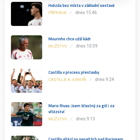
Hvězda bez místa v základní sestavě
dnes 15:46
PŘÍPRAVA
Mourinho chce užší kádr
dnes 10:59
MUŽSTVO
Castilla v procesu přestavby
dnes 9:24
CASTILLA A JUNIOŘI
Mario Rivas: Jsem šťastný za gól i za
vítězství
dnes 9:13
MUŽSTVO
Castilla vítězí po penaltách nad Racingem