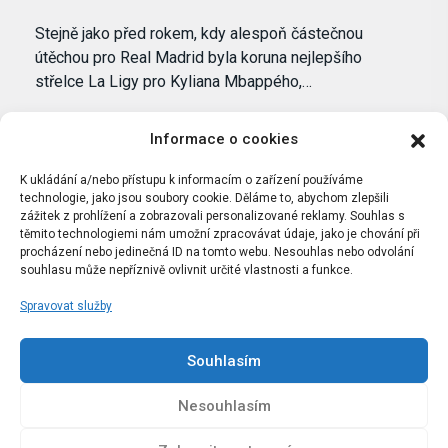
Stejně jako před rokem, kdy alespoň částečnou
útěchou pro Real Madrid byla koruna nejlepšího
střelce La Ligy pro Kyliana Mbappého,…
Informace o cookies
K ukládání a/nebo přístupu k informacím o zařízení používáme
technologie, jako jsou soubory cookie. Děláme to, abychom zlepšili
zážitek z prohlížení a zobrazovali personalizované reklamy. Souhlas s
těmito technologiemi nám umožní zpracovávat údaje, jako je chování při
procházení nebo jedinečná ID na tomto webu. Nesouhlas nebo odvolání
souhlasu může nepříznivě ovlivnit určité vlastnosti a funkce.
Spravovat služby
Portál Bílýbalet.cz byl založen pod názvem Real-
Madrid.cz v roce 2007
Souhlasím
Kopírování obsahu je přísně zakázáno.
Nesouhlasím