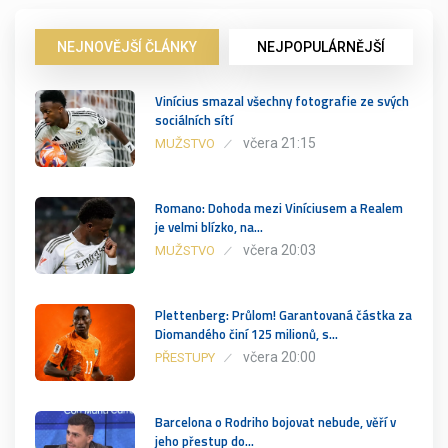
NEJNOVĚJŠÍ ČLÁNKY
NEJPOPULÁRNĚJŠÍ
Vinícius smazal všechny fotografie ze svých
sociálních sítí
včera 21:15
MUŽSTVO
Romano: Dohoda mezi Viníciusem a Realem
je velmi blízko, na…
včera 20:03
MUŽSTVO
Plettenberg: Průlom! Garantovaná částka za
Diomandého činí 125 milionů, s…
včera 20:00
PŘESTUPY
Barcelona o Rodriho bojovat nebude, věří v
jeho přestup do…