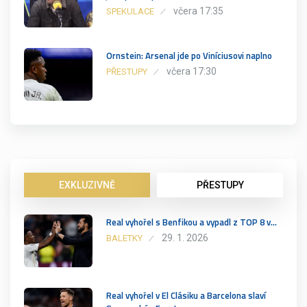
včera 17:35
SPEKULACE
Ornstein: Arsenal jde po Viníciusovi naplno
včera 17:30
PŘESTUPY
EXKLUZIVNĚ
PŘESTUPY
Real vyhořel s Benfikou a vypadl z TOP 8 v…
29. 1. 2026
BALETKY
Real vyhořel v El Clásiku a Barcelona slaví