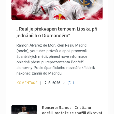
„Real je překvapen tempem Lipska při
jednáních o Diomandém“
Ramón Álvarez de Mon, člen Realu Madrid
(socio), youtuber, právník a spolupracovník
španělských médií, přinesl nové informace
ohledně přestupu reprezentanta Pobřeží
slonoviny. Podle španělského novináře křídelník
nakonec zamíří do Madridu,
KOMENTÁŘE
2. 8. 2026
1
Roncero: Ramos i Cristiano
odešli, protože se snažili diktovat