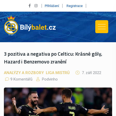
Přihlášení
Registrace
3 pozitiva a negativa po Celticu: Krásné góly,
Hazard i Benzemovo zranění
ANALÝZY A ROZBORY
LIGA MISTRŮ
7. září 2022
9 Komentářů
Podvinho