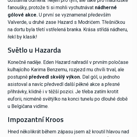
dostavila odměna. Nejen pro tým, ale také pro madridské
fanoušky, protože ti si mohli vychutnávat
nádherné
gólové akce.
U první se vyznamenal především
Valverde, u druhé zase Hazard s Modrićem. Třešničkou
na dortu byla třetí vstřelená branka. Krása střídá nádheru,
řekl by klasik!
Světlo u Hazarda
Konečně naděje. Eden Hazard nahradil v prvním poločase
kulhajícího Karima Benzemu, rozjezd mu chvíli trval, ale
postupně
předvedl skvělý výkon.
Dal gól, u jednoho
asistoval a navíc předvedl další pěkné akce a přesné
přihrávky, klidně i v těžší pozici. Je třeba zatím krotit
euforii, nicméně světýlko na konci tunelu po dlouhé době
u Belgičana vidíme.
Impozantní Kroos
Hned několikrát během zápasu jsem až kroutil hlavou nad