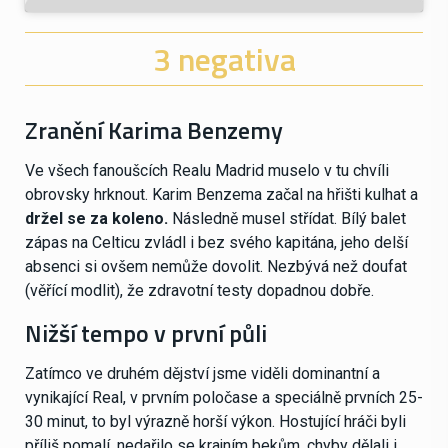
3 negativa
Zranění Karima Benzemy
Ve všech fanoušcích Realu Madrid muselo v tu chvíli
obrovsky hrknout. Karim Benzema začal na hřišti kulhat a
držel se za koleno.
Následně musel střídat. Bílý balet
zápas na Celticu zvládl i bez svého kapitána, jeho delší
absenci si ovšem nemůže dovolit. Nezbývá než doufat
(věřící modlit), že zdravotní testy dopadnou dobře.
Nižší tempo v první půli
Zatímco ve druhém dějství jsme viděli dominantní a
vynikající Real, v prvním poločase a speciálně prvních 25-
30 minut, to byl výrazně horší výkon. Hostující hráči byli
příliš pomalí, nedařilo se krajním bekům, chyby dělali i