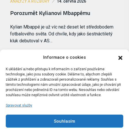
ANALÝZY A ROZBORY
14. června 2026
Porozumět Kylianovi Mbappému
Kylian Mbappé je už víc než deset let středobodem
fotbalového světa. Od chvíle, kdy jako šestnáctiletý
kluk debutoval v AS…
Informace o cookies
K ukládání a/nebo přístupu k informacím o zařízení používáme
technologie, jako jsou soubory cookie. Děláme to, abychom zlepšili
zážitek z prohlížení a zobrazovali personalizované reklamy. Souhlas s
těmito technologiemi nám umožní zpracovávat údaje, jako je chování při
procházení nebo jedinečná ID na tomto webu. Nesouhlas nebo odvolání
souhlasu může nepříznivě ovlivnit určité vlastnosti a funkce.
Spravovat služby
Portál Bílýbalet.cz byl založen pod názvem Real-
Madrid.cz v roce 2007
Souhlasím