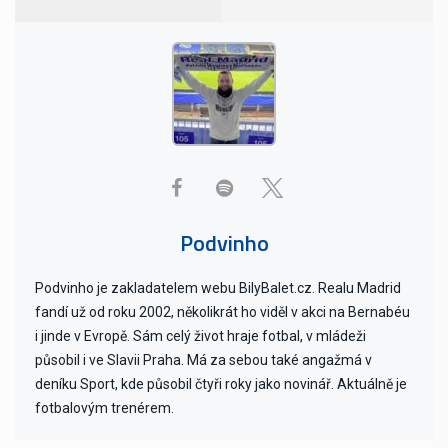
Podvinho
Podvinho je zakladatelem webu BilyBalet.cz. Realu Madrid
fandí už od roku 2002, několikrát ho viděl v akci na Bernabéu
i jinde v Evropě. Sám celý život hraje fotbal, v mládeži
působil i ve Slavii Praha. Má za sebou také angažmá v
deníku Sport, kde působil čtyři roky jako novinář. Aktuálně je
fotbalovým trenérem.