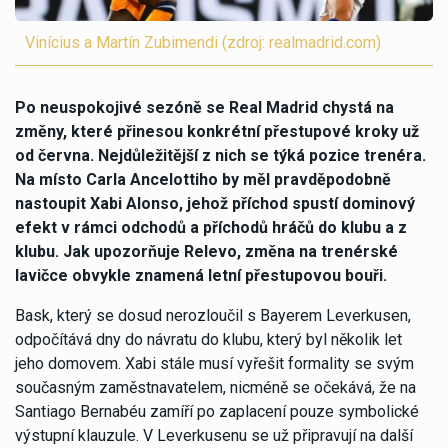
Vinícius a Martín Zubimendi (zdroj: realmadrid.com)
Po neuspokojivé sezóně se Real Madrid chystá na
změny, které přinesou konkrétní přestupové kroky už
od června. Nejdůležitější z nich se týká pozice trenéra.
Na místo Carla Ancelottiho by měl pravděpodobně
nastoupit Xabi Alonso, jehož příchod spustí dominový
efekt v rámci odchodů a příchodů hráčů do klubu a z
klubu. Jak upozorňuje Relevo, změna na trenérské
lavičce obvykle znamená letní přestupovou bouři.
Bask, který se dosud nerozloučil s Bayerem Leverkusen,
odpočítává dny do návratu do klubu, který byl několik let
jeho domovem. Xabi stále musí vyřešit formality se svým
současným zaměstnavatelem, nicméně se očekává, že na
Santiago Bernabéu zamíří po zaplacení pouze symbolické
výstupní klauzule. V Leverkusenu se už připravují na další