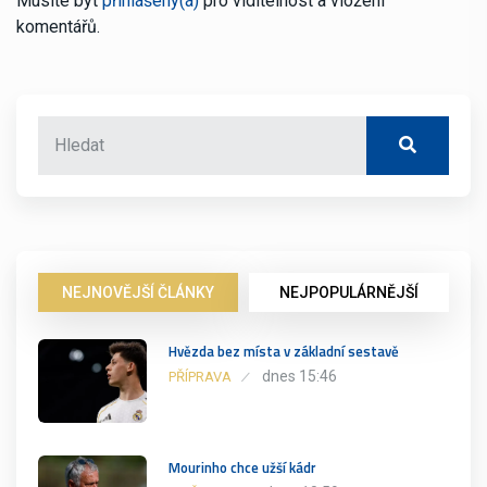
Musíte být
přihlášený(á)
pro viditelnost a vložení
komentářů.
NEJNOVĚJŠÍ ČLÁNKY
NEJPOPULÁRNĚJŠÍ
Hvězda bez místa v základní sestavě
dnes 15:46
PŘÍPRAVA
Mourinho chce užší kádr