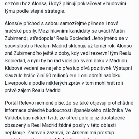
sezónu bez Alonsa, i když plánují pokračovat v budování
týmu podle stejné strategie.
Alonsův příchod s sebou samozřejmě přinese i nové
hráčské posily. Mezi hlavními kandidáty se uvádí Martín
Zubimendi, středopolař Realu Sociedad. Jeho jméno se v
souvislosti s Realem Madrid skloňuje už téměř rok. Alonso
zná Zubimendího ještě z doby, kdy vedl rezervní tým Realu
Sociedad, a nyní by ho rád viděl po svém boku v Madridu.
Klubové vedení se na jeho přestup dívá pozitivně. Výstupní
klauzule hráče činí 60 milionů eur. Loni odmítl nabídku
Liverpoolu a podle některých zpráv v tom mohl hrát roli
právě zájem Realu Madrid.
Portál Relevo nicméně píše, že se také objevují protichůdné
informace ohledně budoucnosti španělského záložníka. Ve
Valdebebas někteří tvrdí, že střed pole je již dostatečně
obsazený a Real Madrid žádné posily v této oblasti
neplánuje. Zároveň zaznívá, že Arsenal má přestup