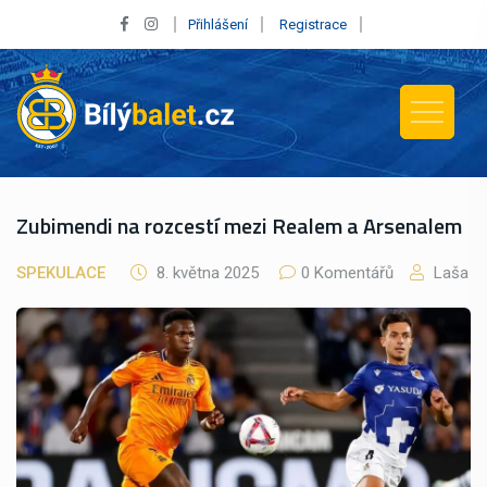
Přihlášení
Registrace
Zubimendi na rozcestí mezi Realem a Arsenalem
SPEKULACE
8. května 2025
0 Komentářů
Laša